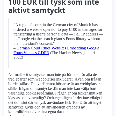
100 EUR till tysk som inte
aktivt samtyckt
”A regional court in the German city of Munich has
ordered a website operator to pay €100 in damages for
transferring a user’s personal data — i.e., IP address —
to Google via the search giant’s Fonts library without
the individual’s consent.”
–
German Court Rules Websites Embedding Google
Fonts Violates GDPR
(The Hacker News, januari
2022)
Normalt sett samtycker man inte på förhand för alla de
tredjeparter som webbplatser inkluderat. Även om frågan
borde ställas. Det vi däremot börjar se är att webbplatser
ställer frågan om samtycke där man inte kan välja bort
väsentliga cookies/spårning. Frågan är om teckensnitt kan
klassas som väsentligt? Och egentligen är det inte viktigt i
det domslut där en tysk användare fick 100 € för att inget
samtycke givits och att användaren drabbats av
kontrollförlust över sina egna data.