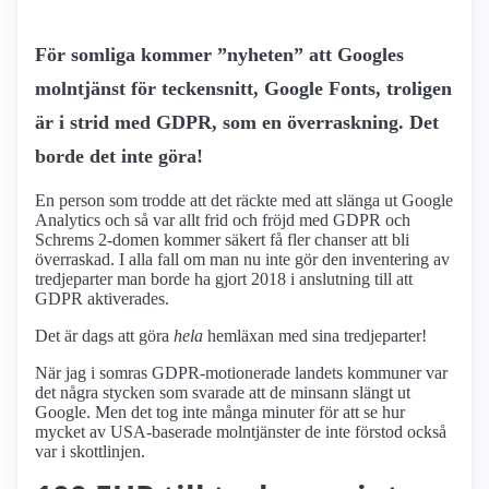
För somliga kommer ”nyheten” att Googles
molntjänst för teckensnitt, Google Fonts, troligen
är i strid med GDPR, som en överraskning. Det
borde det inte göra!
En person som trodde att det räckte med att slänga ut Google
Analytics och så var allt frid och fröjd med GDPR och
Schrems 2-domen kommer säkert få fler chanser att bli
överraskad. I alla fall om man nu inte gör den inventering av
tredjeparter man borde ha gjort 2018 i anslutning till att
GDPR aktiverades.
Det är dags att göra
hela
hemläxan med sina tredjeparter!
När jag i somras GDPR-motionerade landets kommuner var
det några stycken som svarade att de minsann slängt ut
Google. Men det tog inte många minuter för att se hur
mycket av USA-baserade molntjänster de inte förstod också
var i skottlinjen.