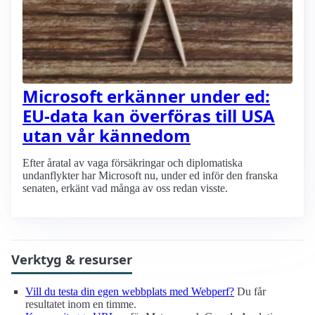
Microsoft erkänner under ed:
EU-data kan överföras till USA
utan vår kännedom
Efter åratal av vaga försäkringar och diplomatiska
undanflykter har Microsoft nu, under ed inför den franska
senaten, erkänt vad många av oss redan visste.
Verktyg & resurser
Vill du testa din egen webbplats med Webperf?
Du får
resultatet inom en timme.