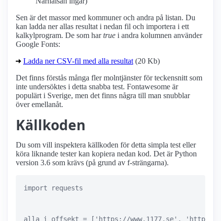
Närhälsan ingår)
Sen är det massor med kommuner och andra på listan. Du
kan ladda ner allas resultat i nedan fil och importera i ett
kalkylprogram. De som har
true
i andra kolumnen använder
Google Fonts:
Ladda ner CSV-fil med alla resultat
(20 Kb)
Det finns förstås många fler molntjänster för teckensnitt som
inte undersöktes i detta snabba test. Fontawesome är
populärt i Sverige, men det finns några till man snubblar
över emellanåt.
Källkoden
Du som vill inspektera källkoden för detta simpla test eller
köra liknande tester kan kopiera nedan kod. Det är Python
version 3.6 som krävs (på grund av f-strängarna).
import requests

alla_i_offsekt = ['https://www.1177.se', 'https://