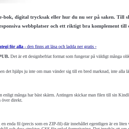
 e-bok, digital trycksak eller hur du nu ser på saken. Till
esponsiva webbplatser och ett riktigt bra komplement till
egi för alla
- den finns att läsa och ladda ner gratis ›
PUB.
Det är ett designbefriat format som fungerar på väldigt många oli
 det hjälps ju inte om man vänder sig till en bred marknad, inte alla lä
ligt många har bäst skärm. Antingen skickar man filen till sin Kindle
 över direkt.
en enda fil (precis som en ZIP-fil) där innehållet egentligen är en liten 
 och dess struktur, CSS för enkel formgivning. Det innebär att om du