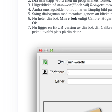
Dra och släpp Word-filen till programmets fönster.
Högerklicka på
min-wordfil
och välj
Redigera meta
Ändra omslagsbilden om du har en lämplig bild på
Stäng dialogrutan med metadata genom att klicka
Nu heter din bok
Min e-bok
enligt Calibre. Höger
Ok
.
Nu ligger en EPUB-version av din bok där Calibre h
peka ut valfri plats på din dator.