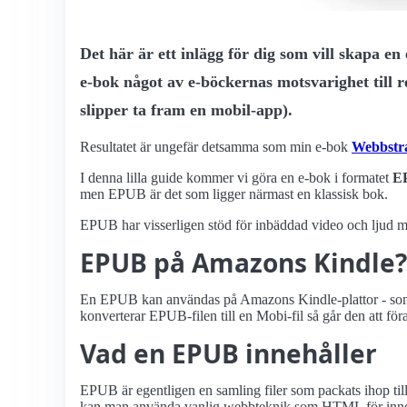
Det här är ett inlägg för dig som vill skapa en
e-bok något av e-böckernas motsvarighet till r
slipper ta fram en mobil-app).
Resultatet är ungefär detsamma som min e-bok
Webbstrat
I denna lilla guide kommer vi göra en e-bok i formatet
E
men EPUB är det som ligger närmast en klassisk bok.
EPUB har visserligen stöd för inbäddad video och ljud men
EPUB på Amazons Kindle?
En EPUB kan användas på Amazons Kindle-plattor - som en
konverterar EPUB-filen till en Mobi-fil så går den att föra
Vad en EPUB innehåller
EPUB är egentligen en samling filer som packats ihop till 
kan man använda vanlig webbteknik som HTML för innehåll