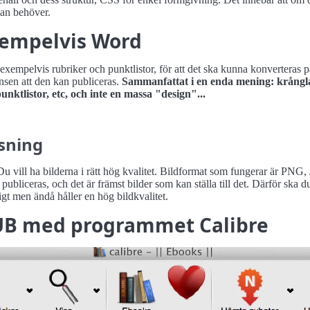
an behöver.
exempelvis Word
xempelvis rubriker och punktlistor, för att det ska kunna konverteras på 
nsen att den kan publiceras.
Sammanfattat i en enda mening: krångla 
nktlistor, etc, och inte en massa "design"...
ösning
 vill ha bilderna i rätt hög kvalitet. Bildformat som fungerar är PNG, 
bliceras, och det är främst bilder som kan ställa till det. Därför ska 
ligt men ändå håller en hög bildkvalitet.
EPUB med programmet Calibre