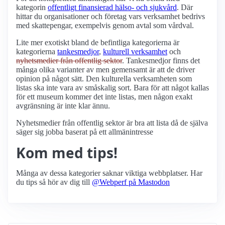
kategorin
offentligt finansierad hälso- och sjukvård
. Där
hittar du organisationer och företag vars verksamhet bedrivs
med skattepengar, exempelvis genom avtal som vårdval.
Lite mer exotiskt bland de befintliga kategorierna är
kategorierna
tankesmedjor
,
kulturell verksamhet
och
nyhetsmedier från offentlig sektor
. Tankesmedjor finns det
många olika varianter av men gemensamt är att de driver
opinion på något sätt. Den kulturella verksamheten som
listas ska inte vara av småskalig sort. Bara för att något kallas
för ett museum kommer det inte listas, men någon exakt
avgränsning är inte klar ännu.
Nyhetsmedier från offentlig sektor är bra att lista då de själva
säger sig jobba baserat på ett allmänintresse
Kom med tips!
Många av dessa kategorier saknar viktiga webbplatser. Har
du tips så hör av dig till
@Webperf på Mastodon