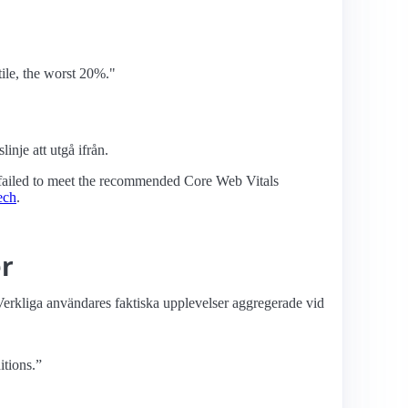
tile, the worst 20%."
inje att utgå ifrån.
 failed to meet the recommended Core Web Vitals
ech
.
er
Verkliga användares faktiska upplevelser aggregerade vid
itions.”