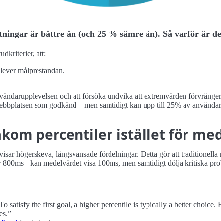
ningar är bättre än (och 25 % sämre än). Så varför är de
kriterier, att:
plever målprestandan.
nvändarupplevelsen och att försöka undvika att extremvärden förvränger
webbplatsen som godkänd – men samtidigt kan upp till 25% av användarn
akom percentiler istället för m
visar högerskeva, långsvansade fördelningar. Detta gör att traditionell
800ms+ kan medelvärdet visa 100ms, men samtidigt dölja kritiska pro
satisfy the first goal, a higher percentile is typically a better choice.
es.”