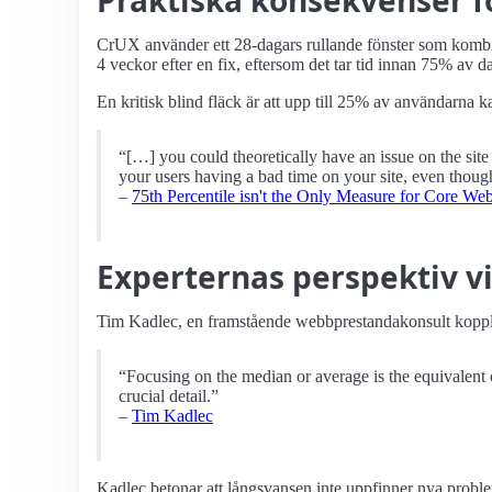
CrUX använder ett 28-dagars rullande fönster som kombine
4 veckor efter en fix, eftersom det tar tid innan 75% av d
En kritisk blind fläck är att upp till 25% av användarna 
“[…] you could theoretically have an issue on the site
your users having a bad time on your site, even though
–
75th Percentile isn't the Only Measure for Core Web
Experternas perspektiv vi
Tim Kadlec, en framstående webbprestandakonsult koppla
“Focusing on the median or average is the equivalent 
crucial detail.”
–
Tim Kadlec
Kadlec betonar att långsvansen inte uppfinner nya probl