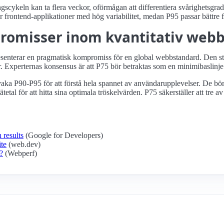
cykeln kan ta flera veckor, oförmågan att differentiera svårighetsgra
frontend-applikationer med hög variabilitet, medan P95 passar bättre 
promisser inom kvantitativ web
enterar en pragmatisk kompromiss för en global webbstandard. Den sta
r. Experternas konsensus är att P75 bör betraktas som en minimibaslinje 
vaka P90-P95 för att förstå hela spannet av användarupplevelser. De bör
etal för att hitta sina optimala tröskelvärden. P75 säkerställer att tre
 results
(Google for Developers)
ite
(web.dev)
?
(Webperf)