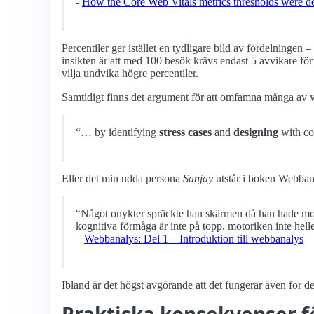
-
How the Core Web Vitals metrics thresholds were d
Percentiler ger istället en tydligare bild av fördelningen 
insikten är att med 100 besök krävs endast 5 avvikare fö
vilja undvika högre percentiler.
Samtidigt finns det argument för att omfamna många av v
“… by identifying
stress cases
and
designing
with com
Eller det min udda persona
Sanjay
utstår i boken Webban
“Något onykter spräckte han skärmen då han hade mobi
kognitiva förmåga är inte på topp, motoriken inte helle
–
Webbanalys: Del 1 – Introduktion till webbanalys
Ibland är det högst avgörande att det fungerar även för d
Praktiska konsekvenser 