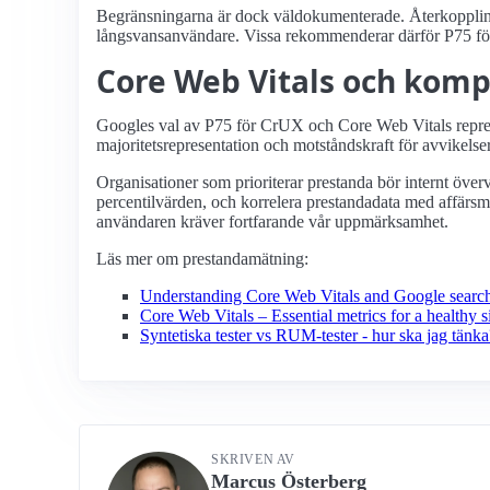
Begränsningarna är dock väldokumenterade. Återkopplings
långsvansanvändare. Vissa rekommenderar därför P75 för 
Core Web Vitals och kom
Googles val av P75 för CrUX och Core Web Vitals repres
majoritetsrepresentation och motståndskraft för avvikelse
Organisationer som prioriterar prestanda bör internt över
percentilvärden, och korrelera prestandadata med affärsmät
användaren kräver fortfarande vår uppmärksamhet.
Läs mer om prestandamätning:
Understanding Core Web Vitals and Google search
Core Web Vitals – Essential metrics for a healthy s
Syntetiska tester vs RUM-tester - hur ska jag tänka
SKRIVEN AV
Marcus Österberg