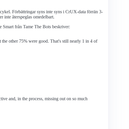
ykel. Förbättringar syns inte syns i CrUX-data förrän 3-
er inte återspeglas omedelbart.
ave Smart från Tame The Bots beskriver:
 the other 75% were good. That's still nearly 1 in 4 of
ctive and, in the process, missing out on so much