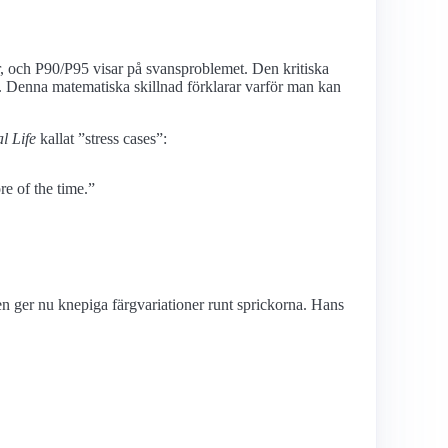
r, och P90/P95 visar på svansproblemet. Den kritiska
s. Denna matematiska skillnad förklarar varför man kan
l Life
kallat
stress cases
:
re of the time.”
n ger nu knepiga färgvariationer runt sprickorna. Hans