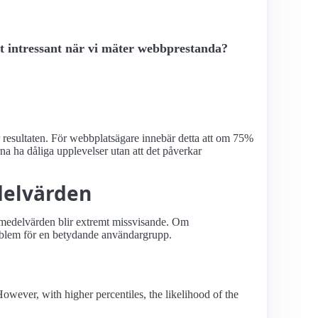
t intressant när vi mäter webbprestanda?
 resultaten. För webbplatsägare innebär detta att om 75%
a ha dåliga upplevelser utan att det påverkar
edelvärden
a medelvärden blir extremt missvisande. Om
blem för en betydande användargrupp.
 However, with higher percentiles, the likelihood of the