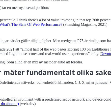
tar en mer nyanserad position:
centile. I think there's a lot of value investing in that top 20th percen
 What’s The State Of Web Performance?
(Smashing Magazine, 2021)
ngar när det gäller tillgänglighet. Men medge att P75 är rimligt som basl
rade 2021 att
almost half of the web pages scoring 100 on Lighthouse
nerated Lighthouse scores and real-world user experiences
enligt
Devnt
g. Som alltid är en mix av metoder alltid att föredra.
r mäter fundamentalt olika sak
 fördefinierade nätverks- och enhetsförhållanden. CrUX mäter
fältdata
! 
ontrolled environment with a predefined set of network and device cond
 do about it)
(web.dev)