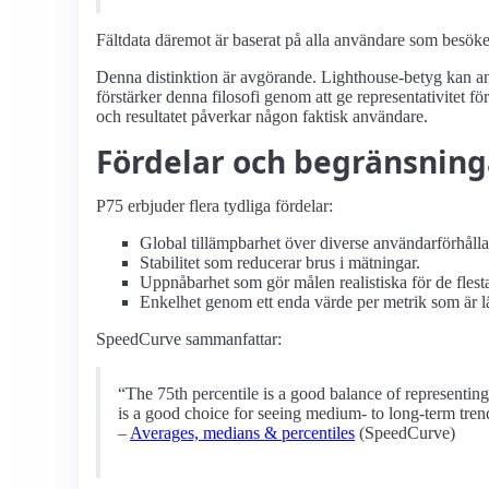
Fältdata däremot är baserat på alla användare som besök
Denna distinktion är avgörande. Lighthouse-betyg kan a
förstärker denna filosofi genom att ge representativitet f
och resultatet påverkar någon faktisk användare.
Fördelar och begränsnin
P75 erbjuder flera tydliga fördelar:
Global tillämpbarhet över diverse användarförhåll
Stabilitet som reducerar brus i mätningar.
Uppnåbarhet som gör målen realistiska för de flest
Enkelhet genom ett enda värde per metrik som är l
SpeedCurve sammanfattar:
“The 75th percentile is a good balance of representing
is a good choice for seeing medium- to long-term trend
–
Averages, medians & percentiles
(SpeedCurve)