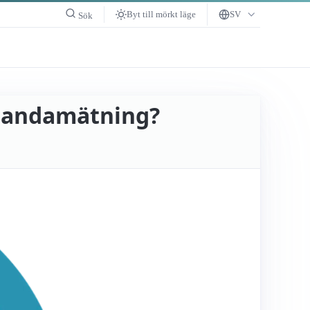
Byt till mörkt läge
SV
Sök
tanda­mätning?