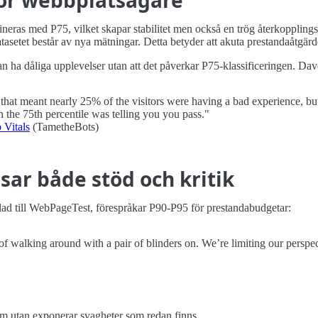
ras med P75, vilket skapar stabilitet men också en trög återkopplingsc
atasetet består av nya mätningar. Detta betyder att akuta prestandaåtgärd
kan ha dåliga upplevelser utan att det påverkar P75-klassificeringen. D
 that meant nearly 25% of the visitors were having a bad experience, but
 the 75th percentile was telling you you pass."
 Vitals
(TametheBots)
sar både stöd och kritik
d till WebPageTest, förespråkar P90-P95 för prestandabudgetar:
of walking around with a pair of blinders on. We’re limiting our perspe
em utan exponerar svagheter som redan finns.