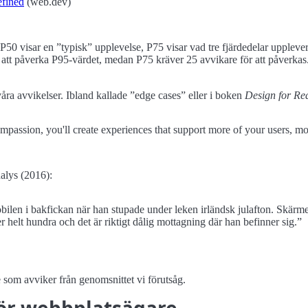
efined
(web.dev)
– P50 visar en
typisk
upplevelse, P75 visar vad tre fjärdedelar uppleve
r att påverka P95-värdet, medan P75 kräver 25 avvikare för att påverka
åra avvikelser. Ibland kallade
edge cases
eller i boken
Design for Rea
passion, you'll create experiences that support more of your users, mo
alys (2016):
len i bakfickan när han stupade under leken irländsk julafton. Skärme
r helt hundra och det är riktigt dålig mottagning där han befinner sig.”
e som avviker från genomsnittet vi förutsåg.
för webbplatsägare