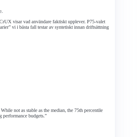
e.
rUX visar vad användare faktiskt upplever. P75-valet
arier
vi i bästa fall testar av syntetiskt innan driftsättning
While not as stable as the median, the 75th percentile
ing performance budgets.”