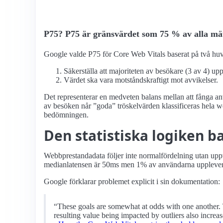
P75? P75 är gränsvärdet som 75 % av alla mät
Google valde P75 för Core Web Vitals baserat på två huvud
Säkerställa att majoriteten av besökare (3 av 4) up
Värdet ska vara motståndskraftigt mot avvikelser.
Det representerar en medveten balans mellan att fånga a
av besöken når
goda
tröskelvärden klassificeras hela 
bedömningen.
Den statistiska logiken b
Webbprestanda­data följer inte normalfördelning utan upp
medianlatensen är 50ms men 1% av användarna upplever 
Google förklarar problemet explicit i sin dokumentation:
“These goals are somewhat at odds with one another. To 
resulting value being impacted by outliers also increas