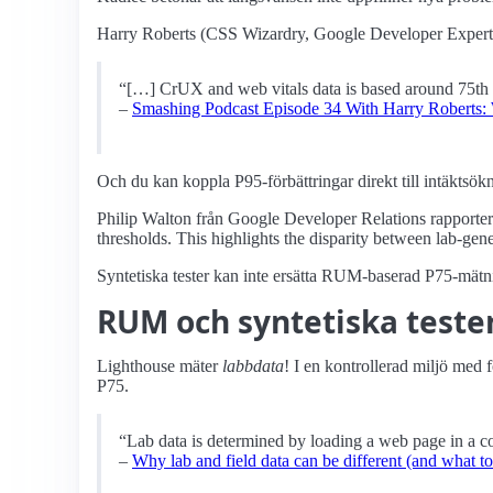
Harry Roberts (CSS Wizardry, Google Developer Expert) 
“[…] CrUX and web vitals data is based around 75th per
–
Smashing Podcast Episode 34 With Harry Roberts:
Och du kan koppla P95-förbättringar direkt till intäktsökni
Philip Walton från Google Developer Relations rapporte
thresholds. This highlights the disparity between lab-ge
Syntetiska tester kan inte ersätta RUM-baserad P75-mätnin
RUM och syntetiska teste
Lighthouse mäter
labbdata
! I en kontrollerad miljö med
P75.
“Lab data is determined by loading a web page in a c
–
Why lab and field data can be different (and what to