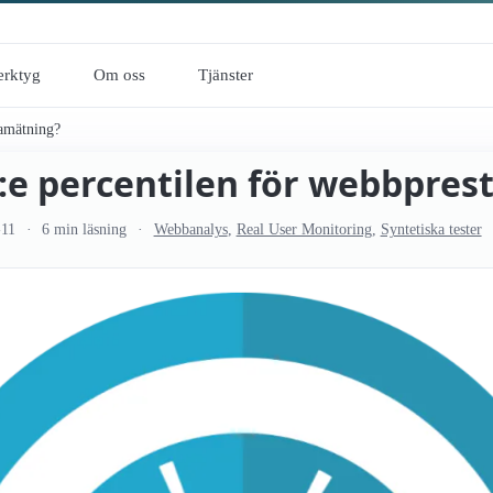
erktyg
Om oss
Tjänster
a­mätning?
:e percentilen för webbpres
-11
6 min läsning
Webbanalys
,
Real User Monitoring
,
Syntetiska tester