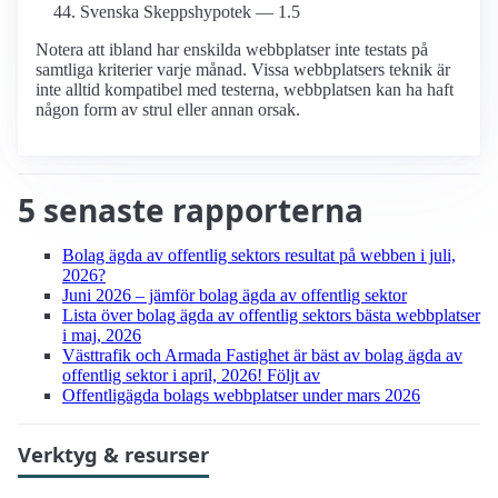
Svenska Skepps­hypotek — 1.5
Notera att ibland har enskilda webbplatser inte testats på
samtliga kriterier varje månad. Vissa webbplatsers teknik är
inte alltid kompatibel med testerna, webbplatsen kan ha haft
någon form av strul eller annan orsak.
5 senaste rapporterna
Bolag ägda av offentlig sektors resultat på webben i juli,
2026?
Juni 2026 – jämför bolag ägda av offentlig sektor
Lista över bolag ägda av offentlig sektors bästa webbplatser
i maj, 2026
Västtrafik och Armada Fastighet är bäst av bolag ägda av
offentlig sektor i april, 2026! Följt av
Offentligägda bolags webbplatser under mars 2026
Verktyg & resurser