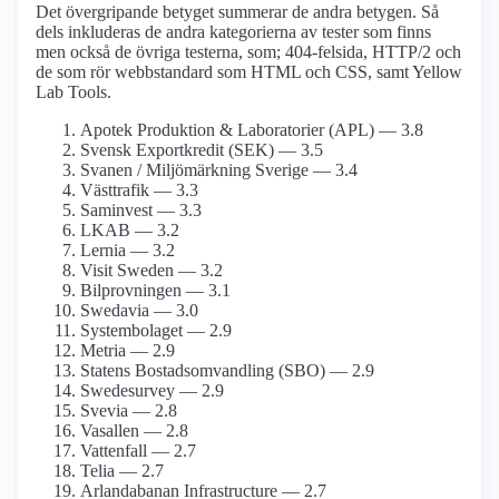
Det övergripande betyget summerar de andra betygen. Så
dels inkluderas de andra kategorierna av tester som finns
men också de övriga testerna, som; 404-felsida, HTTP/2 och
de som rör webbstandard som HTML och CSS, samt Yellow
Lab Tools.
Apotek Produktion & Laboratorier (APL) — 3.8
Svensk Exportkredit (SEK) — 3.5
Svanen / Miljömärkning Sverige — 3.4
Västtrafik — 3.3
Saminvest — 3.3
LKAB — 3.2
Lernia — 3.2
Visit Sweden — 3.2
Bilprovningen — 3.1
Swedavia — 3.0
Systembolaget — 2.9
Metria — 2.9
Statens Bostads­omvandling (SBO) — 2.9
Swede­survey — 2.9
Svevia — 2.8
Vasallen — 2.8
Vattenfall — 2.7
Telia — 2.7
Arlanda­banan Infrastructure — 2.7