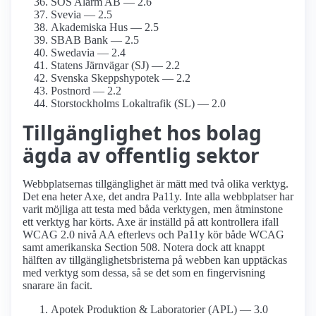
SOS Alarm AB — 2.6
Svevia — 2.5
Akademiska Hus — 2.5
SBAB Bank — 2.5
Swedavia — 2.4
Statens Järnvägar (SJ) — 2.2
Svenska Skepps­hypotek — 2.2
Postnord — 2.2
Storstockholms Lokaltrafik (SL) — 2.0
Tillgänglighet hos bolag
ägda av offentlig sektor
Webbplatsernas tillgänglighet är mätt med två olika verktyg.
Det ena heter Axe, det andra Pa11y. Inte alla webbplatser har
varit möjliga att testa med båda verktygen, men åtminstone
ett verktyg har körts. Axe är inställd på att kontrollera ifall
WCAG 2.0 nivå AA efterlevs och Pa11y kör både WCAG
samt amerikanska Section 508. Notera dock att knappt
hälften av tillgänglighetsbristerna på webben kan upptäckas
med verktyg som dessa, så se det som en fingervisning
snarare än facit.
Apotek Produktion & Laboratorier (APL) — 3.0