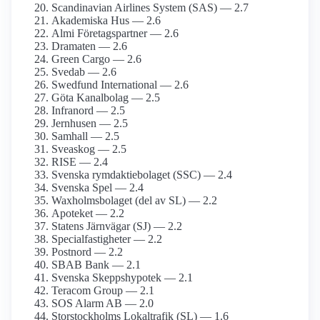
Scandinavian Airlines System (SAS) — 2.7
Akademiska Hus — 2.6
Almi Företagspartner — 2.6
Dramaten — 2.6
Green Cargo — 2.6
Svedab — 2.6
Swedfund International — 2.6
Göta Kanalbolag — 2.5
Infranord — 2.5
Jernhusen — 2.5
Samhall — 2.5
Sveaskog — 2.5
RISE — 2.4
Svenska rymdaktie­bolaget (SSC) — 2.4
Svenska Spel — 2.4
Waxholms­bolaget (del av SL) — 2.2
Apoteket — 2.2
Statens Järnvägar (SJ) — 2.2
Specialfastigheter — 2.2
Postnord — 2.2
SBAB Bank — 2.1
Svenska Skepps­hypotek — 2.1
Teracom Group — 2.1
SOS Alarm AB — 2.0
Storstockholms Lokaltrafik (SL) — 1.6