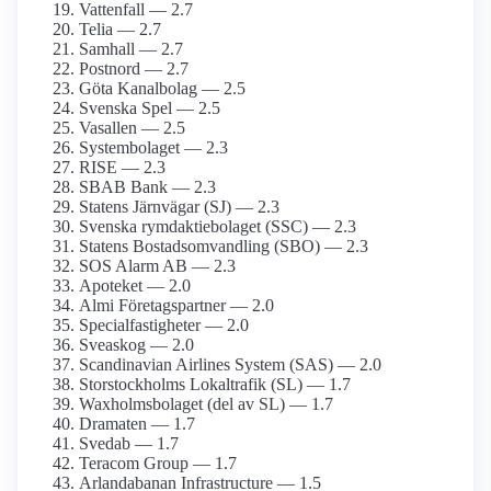
Vattenfall — 2.7
Telia — 2.7
Samhall — 2.7
Postnord — 2.7
Göta Kanalbolag — 2.5
Svenska Spel — 2.5
Vasallen — 2.5
Systembolaget — 2.3
RISE — 2.3
SBAB Bank — 2.3
Statens Järnvägar (SJ) — 2.3
Svenska rymdaktie­bolaget (SSC) — 2.3
Statens Bostads­omvandling (SBO) — 2.3
SOS Alarm AB — 2.3
Apoteket — 2.0
Almi Företagspartner — 2.0
Specialfastigheter — 2.0
Sveaskog — 2.0
Scandinavian Airlines System (SAS) — 2.0
Storstockholms Lokaltrafik (SL) — 1.7
Waxholms­bolaget (del av SL) — 1.7
Dramaten — 1.7
Svedab — 1.7
Teracom Group — 1.7
Arlanda­banan Infrastructure — 1.5