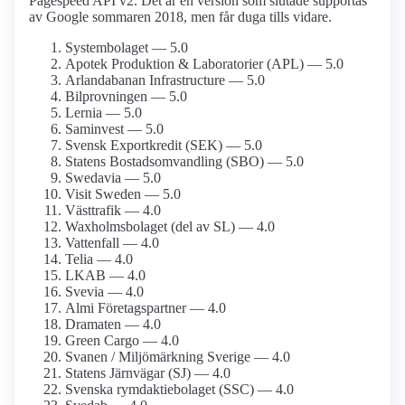
Pagespeed API v2. Det är en version som slutade supportas
av Google sommaren 2018, men får duga tills vidare.
Systembolaget — 5.0
Apotek Produktion & Laboratorier (APL) — 5.0
Arlanda­banan Infrastructure — 5.0
Bilprovningen — 5.0
Lernia — 5.0
Saminvest — 5.0
Svensk Exportkredit (SEK) — 5.0
Statens Bostads­omvandling (SBO) — 5.0
Swedavia — 5.0
Visit Sweden — 5.0
Västtrafik — 4.0
Waxholms­bolaget (del av SL) — 4.0
Vattenfall — 4.0
Telia — 4.0
LKAB — 4.0
Svevia — 4.0
Almi Företagspartner — 4.0
Dramaten — 4.0
Green Cargo — 4.0
Svanen / Miljömärkning Sverige — 4.0
Statens Järnvägar (SJ) — 4.0
Svenska rymdaktie­bolaget (SSC) — 4.0