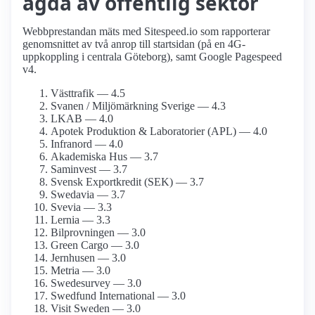
ägda av offentlig sektor
Webbprestandan mäts med Sitespeed.io som rapporterar
genomsnittet av två anrop till startsidan (på en 4G-
uppkoppling i centrala Göteborg), samt Google Pagespeed
v4.
Västtrafik — 4.5
Svanen / Miljömärkning Sverige — 4.3
LKAB — 4.0
Apotek Produktion & Laboratorier (APL) — 4.0
Infranord — 4.0
Akademiska Hus — 3.7
Saminvest — 3.7
Svensk Exportkredit (SEK) — 3.7
Swedavia — 3.7
Svevia — 3.3
Lernia — 3.3
Bilprovningen — 3.0
Green Cargo — 3.0
Jernhusen — 3.0
Metria — 3.0
Swede­survey — 3.0
Swedfund International — 3.0
Visit Sweden — 3.0