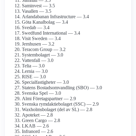
Samhall — 3.5
Saminvest — 3.5
Vasallen — 3.5
Arlanda­banan Infrastructure — 3.4
Göta Kanalbolag — 3.4
Svedab — 3.4
Swedfund International — 3.4
Visit Sweden — 3.4
Jernhusen — 3.2
Teracom Group — 3.2
Systembolaget — 3.0
Vattenfall — 3.0
Telia — 3.0
Lernia — 3.0
RISE — 3.0
Specialfastigheter — 3.0
Statens Bostads­omvandling (SBO) — 3.0
Svenska Spel — 3.0
Almi Företagspartner — 2.9
Svenska rymdaktie­bolaget (SSC) — 2.9
Waxholms­bolaget (del av SL) — 2.8
Apoteket — 2.8
Green Cargo — 2.8
LKAB — 2.6
Infranord — 2.6