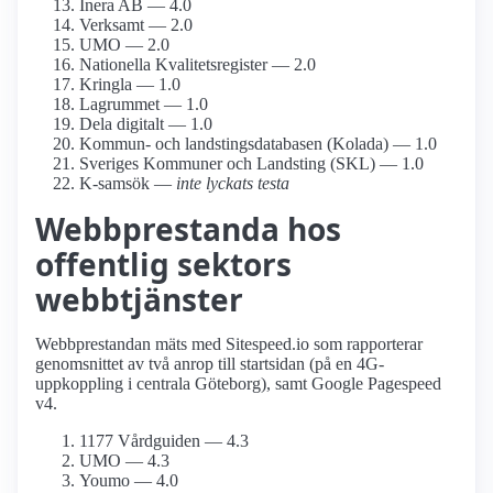
Inera AB — 4.0
Verksamt — 2.0
UMO — 2.0
Nationella Kvalitetsregister — 2.0
Kringla — 1.0
Lagrummet — 1.0
Dela digitalt — 1.0
Kommun- och landstings­databasen (Kolada) — 1.0
Sveriges Kommuner och Landsting (SKL) — 1.0
K-samsök —
inte lyckats testa
Webbprestanda hos
offentlig sektors
webbtjänster
Webbprestandan mäts med Sitespeed.io som rapporterar
genomsnittet av två anrop till startsidan (på en 4G-
uppkoppling i centrala Göteborg), samt Google Pagespeed
v4.
1177 Vårdguiden — 4.3
UMO — 4.3
Youmo — 4.0