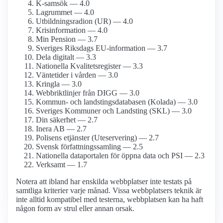
K-samsök — 4.0
Lagrummet — 4.0
Utbildningsradion (UR) — 4.0
Krisinformation — 4.0
Min Pension — 3.7
Sveriges Riksdags EU-information — 3.7
Dela digitalt — 3.3
Nationella Kvalitetsregister — 3.3
Väntetider i vården — 3.0
Kringla — 3.0
Webbriktlinjer från DIGG — 3.0
Kommun- och landstings­databasen (Kolada) — 3.0
Sveriges Kommuner och Landsting (SKL) — 3.0
Din säkerhet — 2.7
Inera AB — 2.7
Polisens etjänster (Uteservering) — 2.7
Svensk författnings­samling — 2.5
Nationella dataportalen för öppna data och PSI — 2.3
Verksamt — 1.7
Notera att ibland har enskilda webbplatser inte testats på
samtliga kriterier varje månad. Vissa webbplatsers teknik är
inte alltid kompatibel med testerna, webbplatsen kan ha haft
någon form av strul eller annan orsak.