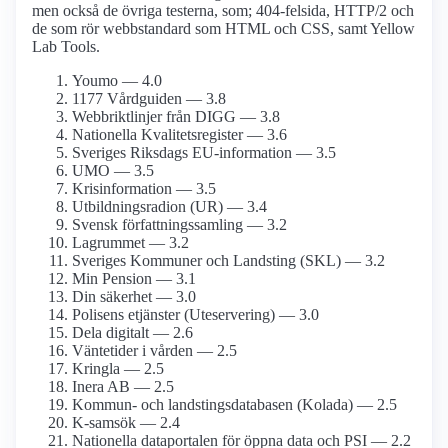
men också de övriga testerna, som; 404-felsida, HTTP/2 och
de som rör webbstandard som HTML och CSS, samt Yellow
Lab Tools.
Youmo — 4.0
1177 Vårdguiden — 3.8
Webbriktlinjer från DIGG — 3.8
Nationella Kvalitetsregister — 3.6
Sveriges Riksdags EU-information — 3.5
UMO — 3.5
Krisinformation — 3.5
Utbildningsradion (UR) — 3.4
Svensk författnings­samling — 3.2
Lagrummet — 3.2
Sveriges Kommuner och Landsting (SKL) — 3.2
Min Pension — 3.1
Din säkerhet — 3.0
Polisens etjänster (Uteservering) — 3.0
Dela digitalt — 2.6
Väntetider i vården — 2.5
Kringla — 2.5
Inera AB — 2.5
Kommun- och landstings­databasen (Kolada) — 2.5
K-samsök — 2.4
Nationella dataportalen för öppna data och PSI — 2.2