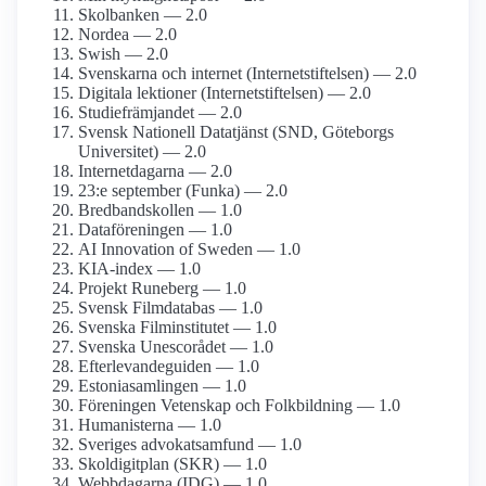
Skolbanken — 2.0
Nordea — 2.0
Swish — 2.0
Svenskarna och internet (Internetstiftelsen) — 2.0
Digitala lektioner (Internetstiftelsen) — 2.0
Studiefrämjandet — 2.0
Svensk Nationell Datatjänst (SND, Göteborgs
Universitet) — 2.0
Internetdagarna — 2.0
23:e september (Funka) — 2.0
Bredbands­kollen — 1.0
Dataföreningen — 1.0
AI Innovation of Sweden — 1.0
KIA-index — 1.0
Projekt Runeberg — 1.0
Svensk Film­databas — 1.0
Svenska Film­institutet — 1.0
Svenska Unescorådet — 1.0
Efterlevande­guiden — 1.0
Estonia­samlingen — 1.0
Föreningen Vetenskap och Folkbildning — 1.0
Humanisterna — 1.0
Sveriges advokat­samfund — 1.0
Skoldigitplan (SKR) — 1.0
Webbdagarna (IDG) — 1.0