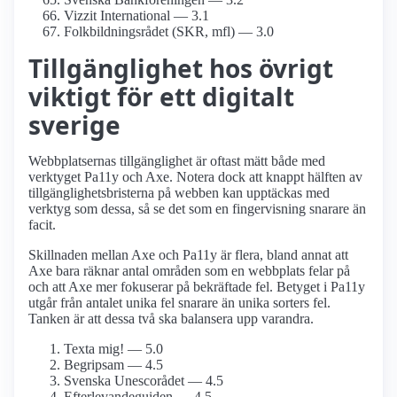
Vizzit International — 3.1
Folkbildnings­rådet (SKR, mfl) — 3.0
Tillgänglighet hos övrigt
viktigt för ett digitalt
sverige
Webbplatsernas tillgänglighet är oftast mätt både med
verktyget Pa11y och Axe. Notera dock att knappt hälften av
tillgänglighetsbristerna på webben kan upptäckas med
verktyg som dessa, så se det som en fingervisning snarare än
facit.
Skillnaden mellan Axe och Pa11y är flera, bland annat att
Axe bara räknar antal områden som en webbplats felar på
och att Axe mer fokuserar på bekräftade fel. Betyget i Pa11y
utgår från antalet unika fel snarare än unika sorters fel.
Tanken är att dessa två ska balansera upp varandra.
Texta mig! — 5.0
Begripsam — 4.5
Svenska Unescorådet — 4.5
Efterlevande­guiden — 4.5