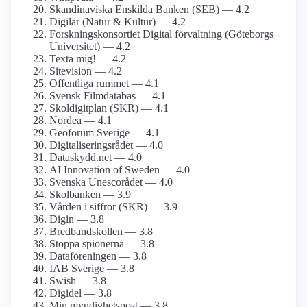
Skandinaviska Enskilda Banken (SEB) — 4.2
Digilär (Natur & Kultur) — 4.2
Forsknings­konsortiet Digital förvaltning (Göteborgs
Universitet) — 4.2
Texta mig! — 4.2
Sitevision — 4.2
Offentliga rummet — 4.1
Svensk Film­databas — 4.1
Skoldigitplan (SKR) — 4.1
Nordea — 4.1
Geoforum Sverige — 4.1
Digitaliseringsrådet — 4.0
Dataskydd.net — 4.0
AI Innovation of Sweden — 4.0
Svenska Unescorådet — 4.0
Skolbanken — 3.9
Vården i siffror (SKR) — 3.9
Digin — 3.8
Bredbands­kollen — 3.8
Stoppa spionerna — 3.8
Dataföreningen — 3.8
IAB Sverige — 3.8
Swish — 3.8
Digidel — 3.8
Min myndighets­post — 3.8