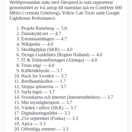
Webbprestandan mäts med Sitespeed.io som rapporterar
genomsnittet av två anrop till startsidan (på en ComHem 600
Mbit/s i centrala Göteborg), Yellow Lab Tools samt Google
Lighthouse Performance.
Projekt Runeberg — 5.0
Dataskydd.net — 4.7
Estonia­samlingen — 4.7
Wikipedia — 4.0
Skoldigitplan (SKR) — 4.0
Design Guidelines (Region Halland) — 4.0
IT & Telekom­företagen (Almega) — 4.0
Texta mig! — 4.0
Källkritikbyrån — 3.7
Hack for Sweden — 3.7
Bredbands­kollen — 3.7
Stoppa spionerna — 3.7
Surfa lugnt — 3.7
Svenskarna och internet (Internetstiftelsen) — 3.7
Min myndighets­post — 3.7
Vården i siffror (SKR) — 3.7
Digitaliseringsrådet — 3.3
23:e september (Funka) — 3.3
Apica — 3.3
Offentliga rummet — 3.3