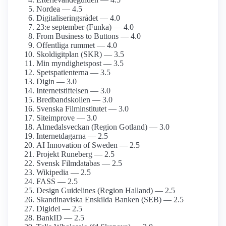
Nordea — 4.5
Digitaliseringsrådet — 4.0
23:e september (Funka) — 4.0
From Business to Buttons — 4.0
Offentliga rummet — 4.0
Skoldigitplan (SKR) — 3.5
Min myndighets­post — 3.5
Spetspatienterna — 3.5
Digin — 3.0
Internet­stiftelsen — 3.0
Bredbands­kollen — 3.0
Svenska Film­institutet — 3.0
Siteimprove — 3.0
Almedalsveckan (Region Gotland) — 3.0
Internetdagarna — 2.5
AI Innovation of Sweden — 2.5
Projekt Runeberg — 2.5
Svensk Film­databas — 2.5
Wikipedia — 2.5
FASS — 2.5
Design Guidelines (Region Halland) — 2.5
Skandinaviska Enskilda Banken (SEB) — 2.5
Digidel — 2.5
BankID — 2.5