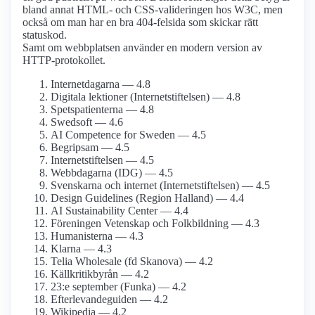
bland annat HTML- och CSS-valideringen hos W3C, men
också om man har en bra 404-felsida som skickar rätt
statuskod.
Samt om webbplatsen använder en modern version av
HTTP-protokollet.
Internetdagarna — 4.8
Digitala lektioner (Internetstiftelsen) — 4.8
Spetspatienterna — 4.8
Swedsoft — 4.6
AI Competence for Sweden — 4.5
Begripsam — 4.5
Internet­stiftelsen — 4.5
Webbdagarna (IDG) — 4.5
Svenskarna och internet (Internetstiftelsen) — 4.5
Design Guidelines (Region Halland) — 4.4
AI Sustainability Center — 4.4
Föreningen Vetenskap och Folkbildning — 4.3
Humanisterna — 4.3
Klarna — 4.3
Telia Wholesale (fd Skanova) — 4.2
Källkritikbyrån — 4.2
23:e september (Funka) — 4.2
Efterlevande­guiden — 4.2
Wikipedia — 4.2