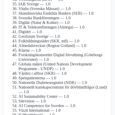
IAB Sverige — 1.0
Vitalis (Svenska Mässan) — 1.0
Skandinaviska Enskilda Banken (SEB) — 1.0
Svenska Bankföreningen — 1.0
Digilär (Natur & Kultur) — 1.0
IT & Telekom­företagen (Almega) — 1.0
Digidel — 1.0
Geoforum Sverige — 1.0
Folkbildnings­rådet (SKR, mfl) — 1.0
Almedalsveckan (Region Gotland) — 1.0
Klarna — 1.0
Forsknings­konsortiet Digital förvaltning (Göteborgs
Universitet) — 1.0
Globala målen (United Nations Development
Programme - UNDP) — 1.0
Vården i siffror (SKR) — 1.0
Spetspatienterna — 1.0
Nationella Diabetes­registret (NDR) — 1.0
Nationellt kunskapsc­entrum för dövblind­frågor (Lund)
— 1.0
AI Sustainability Center — 1.0
Sitevision — 1.0
AI Competence for Sweden — 1.0
Vizzit International — 1.0
Källkritikbyrån — 1.0