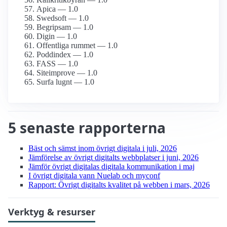
Apica — 1.0
Swedsoft — 1.0
Begripsam — 1.0
Digin — 1.0
Offentliga rummet — 1.0
Poddindex — 1.0
FASS — 1.0
Siteimprove — 1.0
Surfa lugnt — 1.0
5 senaste rapporterna
Bäst och sämst inom övrigt digitala i juli, 2026
Jämförelse av övrigt digitalts webbplatser i juni, 2026
Jämför övrigt digitalas digitala kommunikation i maj
I övrigt digitala vann Nuelab och myconf
Rapport: Övrigt digitalts kvalitet på webben i mars, 2026
Verktyg & resurser