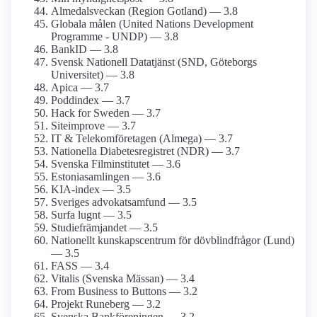
Almedalsveckan (Region Gotland) — 3.8
Globala målen (United Nations Development
Programme - UNDP) — 3.8
BankID — 3.8
Svensk Nationell Datatjänst (SND, Göteborgs
Universitet) — 3.8
Apica — 3.7
Poddindex — 3.7
Hack for Sweden — 3.7
Siteimprove — 3.7
IT & Telekom­företagen (Almega) — 3.7
Nationella Diabetes­registret (NDR) — 3.7
Svenska Film­institutet — 3.6
Estonia­samlingen — 3.6
KIA-index — 3.5
Sveriges advokat­samfund — 3.5
Surfa lugnt — 3.5
Studiefrämjandet — 3.5
Nationellt kunskapsc­entrum för dövblind­frågor (Lund)
— 3.5
FASS — 3.4
Vitalis (Svenska Mässan) — 3.4
From Business to Buttons — 3.2
Projekt Runeberg — 3.2
Svenska Bankföreningen — 3.2