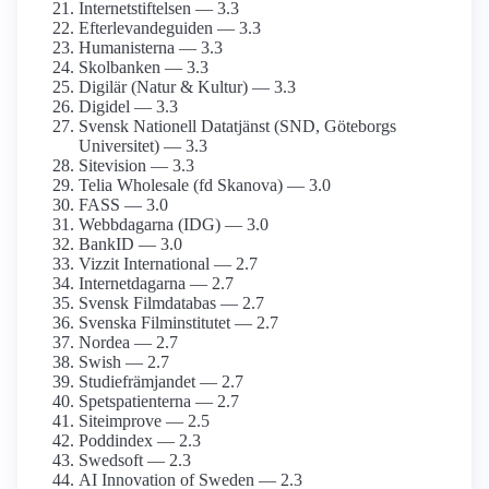
Internet­stiftelsen — 3.3
Efterlevande­guiden — 3.3
Humanisterna — 3.3
Skolbanken — 3.3
Digilär (Natur & Kultur) — 3.3
Digidel — 3.3
Svensk Nationell Datatjänst (SND, Göteborgs
Universitet) — 3.3
Sitevision — 3.3
Telia Wholesale (fd Skanova) — 3.0
FASS — 3.0
Webbdagarna (IDG) — 3.0
BankID — 3.0
Vizzit International — 2.7
Internetdagarna — 2.7
Svensk Film­databas — 2.7
Svenska Film­institutet — 2.7
Nordea — 2.7
Swish — 2.7
Studiefrämjandet — 2.7
Spetspatienterna — 2.7
Siteimprove — 2.5
Poddindex — 2.3
Swedsoft — 2.3
AI Innovation of Sweden — 2.3