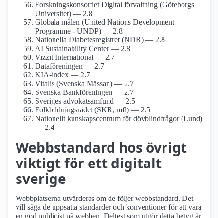
Forsknings­konsortiet Digital förvaltning (Göteborgs
Universitet) — 2.8
Globala målen (United Nations Development
Programme - UNDP) — 2.8
Nationella Diabetes­registret (NDR) — 2.8
AI Sustainability Center — 2.8
Vizzit International — 2.7
Dataföreningen — 2.7
KIA-index — 2.7
Vitalis (Svenska Mässan) — 2.7
Svenska Bankföreningen — 2.7
Sveriges advokat­samfund — 2.5
Folkbildnings­rådet (SKR, mfl) — 2.5
Nationellt kunskapsc­entrum för dövblind­frågor (Lund)
— 2.4
Webbstandard hos övrigt
viktigt för ett digitalt
sverige
Webbplatserna utvärderas om de följer webbstandard. Det
vill säga de uppsatta standarder och konventioner för att vara
en god publicist på webben. Deltest som utgör detta betyg är