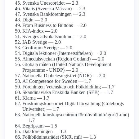
Svenska Unescorådet — 2.3
Vitalis (Svenska Mässan) — 2.3
Svenska Bankföreningen — 2.3
Digin — 2.0
From Business to Buttons — 2.0
KIA-index — 2.0
Sveriges advokat­samfund — 2.0
IAB Sverige — 2.0
Geoforum Sverige — 2.0
Digitala lektioner (Internetstiftelsen) — 2.0
Almedalsveckan (Region Gotland) — 2.0
Globala målen (United Nations Development
Programme - UNDP) — 2.0
Nationella Diabetes­registret (NDR) — 2.0
AI Competence for Sweden — 1.7
Föreningen Vetenskap och Folkbildning — 1.7
Skandinaviska Enskilda Banken (SEB) — 1.7
Klarna — 1.7
Forsknings­konsortiet Digital förvaltning (Göteborgs
Universitet) — 1.7
Nationellt kunskapsc­entrum för dövblind­frågor (Lund)
— 1.7
Begripsam — 1.5
Dataföreningen — 1.3
Folkbildnings­rådet (SKR, mfl) — 1.3