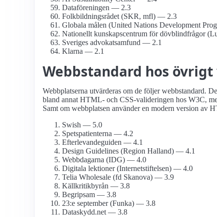
Dataföreningen — 2.3
Folkbildnings­rådet (SKR, mfl) — 2.3
Globala målen (United Nations Development Pr
Nationellt kunskapsc­entrum för dövblind­frågor (
Sveriges advokat­samfund — 2.1
Klarna — 2.1
Webbstandard hos övrigt vi
Webbplatserna utvärderas om de följer webbstandard. Det 
bland annat HTML- och CSS-valideringen hos W3C, men o
Samt om webbplatsen använder en modern version av HT
Swish — 5.0
Spetspatienterna — 4.2
Efterlevande­guiden — 4.1
Design Guidelines (Region Halland) — 4.1
Webbdagarna (IDG) — 4.0
Digitala lektioner (Internetstiftelsen) — 4.0
Telia Wholesale (fd Skanova) — 3.9
Källkritikbyrån — 3.8
Begripsam — 3.8
23:e september (Funka) — 3.8
Dataskydd.net — 3.8