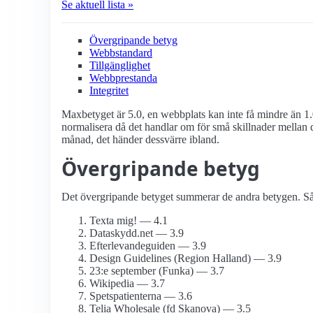
Se aktuell lista »
Övergripande betyg
Webbstandard
Tillgänglighet
Webbprestanda
Integritet
Maxbetyget är 5.0, en webbplats kan inte få mindre än 1.
normalisera då det handlar om för små skillnader mellan d
månad, det händer dessvärre ibland.
Övergripande betyg
Det övergripande betyget summerar de andra betygen. Så d
Texta mig! — 4.1
Dataskydd.net — 3.9
Efterlevande­guiden — 3.9
Design Guidelines (Region Halland) — 3.9
23:e september (Funka) — 3.7
Wikipedia — 3.7
Spetspatienterna — 3.6
Telia Wholesale (fd Skanova) — 3.5