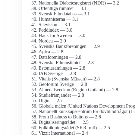
Nationella Diabetes­registret (NDR) — 3.2
Offentliga rummet — 3.1
Svensk Film­databas — 3.1
Humanisterna — 3.1
Sitevision — 3.1
Poddindex — 3.0
Hack for Sweden — 3.0
Nordea — 2.9
Svenska Bankföreningen — 2.9
Apica — 2.8
Dataföreningen — 2.8
Svenska Film­institutet — 2.8
Estonia­samlingen — 2.8
IAB Sverige — 2.8
Vitalis (Svenska Mässan) — 2.8
Geoforum Sverige — 2.8
Almedalsveckan (Region Gotland) — 2.8
Studiefrämjandet — 2.8
Digin — 2.7
Globala målen (United Nations Development Pr
Nationellt kunskapsc­entrum för dövblind­frågor (
From Business to Buttons — 2.6
Digitaliseringsrådet — 2.5
Folkbildnings­rådet (SKR, mfl) — 2.5
Vizzit International — 2.4