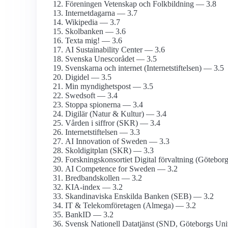
Föreningen Vetenskap och Folkbildning — 3.8
Internetdagarna — 3.7
Wikipedia — 3.7
Skolbanken — 3.6
Texta mig! — 3.6
AI Sustainability Center — 3.6
Svenska Unescorådet — 3.5
Svenskarna och internet (Internetstiftelsen) — 3.5
Digidel — 3.5
Min myndighets­post — 3.5
Swedsoft — 3.4
Stoppa spionerna — 3.4
Digilär (Natur & Kultur) — 3.4
Vården i siffror (SKR) — 3.4
Internet­stiftelsen — 3.3
AI Innovation of Sweden — 3.3
Skoldigitplan (SKR) — 3.3
Forsknings­konsortiet Digital förvaltning (Götebor
AI Competence for Sweden — 3.2
Bredbands­kollen — 3.2
KIA-index — 3.2
Skandinaviska Enskilda Banken (SEB) — 3.2
IT & Telekom­företagen (Almega) — 3.2
BankID — 3.2
Svensk Nationell Datatjänst (SND, Göteborgs Univ