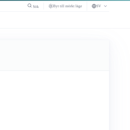
Byt till mörkt läge
SV
Sök