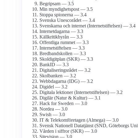
Begripsam — 3.5
Min myndighets­post — 3.5
Stoppa spionerna — 3.4
Svenska Unescorådet — 3.4
Svenskarna och internet (Internetstiftelsen) — 3.4
Internetdagarna — 3.3
Källkritikbyrån — 3.3
Offentliga rummet — 3.3
Internet­stiftelsen — 3.3
Bredbands­kollen — 3.3
Skoldigitplan (SKR) — 3.3
BankID — 3.3
Digitaliseringsrådet — 3.2
Skolbanken — 3.2
Webbdagarna (IDG) — 3.2
Digidel — 3.2
Digitala lektioner (Internetstiftelsen) — 3.2
Digilär (Natur & Kultur) — 3.1
Hack for Sweden — 3.0
Nordea — 3.0
Swish — 3.0
IT & Telekom­företagen (Almega) — 3.0
Svensk Nationell Datatjänst (SND, Göteborgs Univ
Vården i siffror (SKR) — 3.0
Sitevision — 3.0