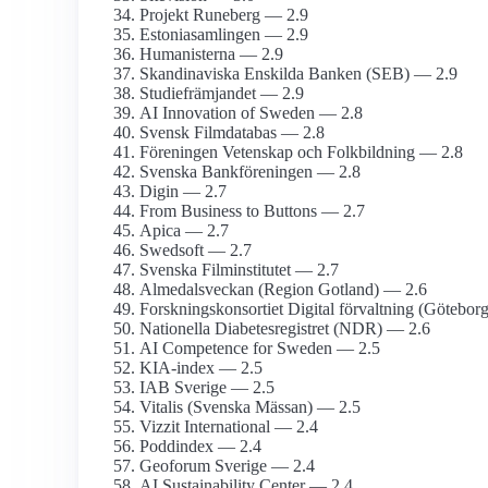
Projekt Runeberg — 2.9
Estonia­samlingen — 2.9
Humanisterna — 2.9
Skandinaviska Enskilda Banken (SEB) — 2.9
Studiefrämjandet — 2.9
AI Innovation of Sweden — 2.8
Svensk Film­databas — 2.8
Föreningen Vetenskap och Folkbildning — 2.8
Svenska Bankföreningen — 2.8
Digin — 2.7
From Business to Buttons — 2.7
Apica — 2.7
Swedsoft — 2.7
Svenska Film­institutet — 2.7
Almedalsveckan (Region Gotland) — 2.6
Forsknings­konsortiet Digital förvaltning (Götebor
Nationella Diabetes­registret (NDR) — 2.6
AI Competence for Sweden — 2.5
KIA-index — 2.5
IAB Sverige — 2.5
Vitalis (Svenska Mässan) — 2.5
Vizzit International — 2.4
Poddindex — 2.4
Geoforum Sverige — 2.4
AI Sustainability Center — 2.4