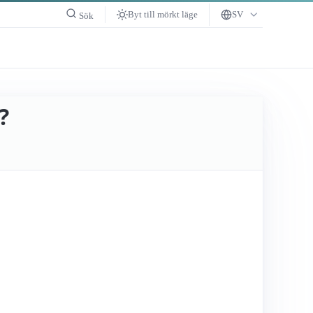
Byt till mörkt läge
SV
Sök
?