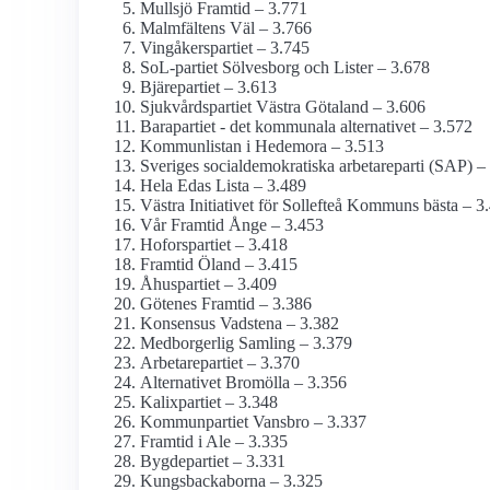
Mullsjö Framtid – 3.771
Malmfältens Väl – 3.766
Vingåkerspartiet – 3.745
SoL-partiet Sölvesborg och Lister – 3.678
Bjärepartiet – 3.613
Sjukvårdspartiet Västra Götaland – 3.606
Barapartiet - det kommunala alternativet – 3.572
Kommunlistan i Hedemora – 3.513
Sveriges social­demokratiska arbetareparti (SAP) –
Hela Edas Lista – 3.489
Västra Initiativet för Sollefteå Kommuns bästa – 3
Vår Framtid Ånge – 3.453
Hoforspartiet – 3.418
Framtid Öland – 3.415
Åhuspartiet – 3.409
Götenes Framtid – 3.386
Konsensus Vadstena – 3.382
Medborgerlig Samling – 3.379
Arbetarepartiet – 3.370
Alternativet Bromölla – 3.356
Kalixpartiet – 3.348
Kommunpartiet Vansbro – 3.337
Framtid i Ale – 3.335
Bygdepartiet – 3.331
Kungsbackaborna – 3.325