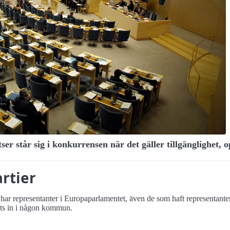
atser står sig i konkurrensen när det gäller tillgänglighet
rtier
ler har representanter i Europa­parlamentet, även de som haft representant
alts in i någon kommun.