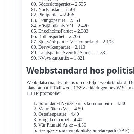
Söderslättspartiet – 2.535
Nackalistan – 2.501
Piratpartiet – 2.496
Lidingöpartiet – 2.451
Västjämtlands Väl – 2.420
EngelholmsPartiet – 2.383
Bollnäspartiet – 2.266
Sjukvårdspartiet Västernorrland – 2.193
Drevvikenpartiet – 2.113
Landspartiet Svenska Samer – 1.831
Nybyggarpartiet – 1.821
Webbstandard hos politis
Webbplatserna utvärderas om de följer webbstandard. Det 
bland annat HTML- och CSS-valideringen hos W3C, men o
HTTP-protokollet.
Sorundanet Nynäshamns kommunparti – 4.80
Malmfältens Väl – 4.50
Österlenpartiet – 4.40
Vingåkerspartiet – 4.40
Vår Framtid Ånge – 4.30
Sveriges social­demokratiska arbetareparti (SAP) –