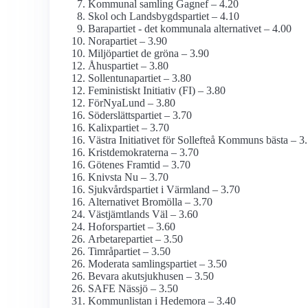
Kommunal samling Gagnef – 4.20
Skol och Landsbygdspartiet – 4.10
Barapartiet - det kommunala alternativet – 4.00
Norapartiet – 3.90
Miljöpartiet de gröna – 3.90
Åhuspartiet – 3.80
Sollentunapartiet – 3.80
Feministiskt Initiativ (FI) – 3.80
FörNyaLund – 3.80
Söderslättspartiet – 3.70
Kalixpartiet – 3.70
Västra Initiativet för Sollefteå Kommuns bästa – 3
Kristdemokraterna – 3.70
Götenes Framtid – 3.70
Knivsta Nu – 3.70
Sjukvårdspartiet i Värmland – 3.70
Alternativet Bromölla – 3.70
Västjämtlands Väl – 3.60
Hoforspartiet – 3.60
Arbetarepartiet – 3.50
Timråpartiet – 3.50
Moderata samlingspartiet – 3.50
Bevara akutsjukhusen – 3.50
SAFE Nässjö – 3.50
Kommunlistan i Hedemora – 3.40