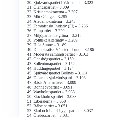
Sjukvårdspartiet i Värmland – 3.323
Ölandspartiet – 3.309
Kristdemokraterna – 3.307
Mitt Göinge – 3.285
Aledemokraterna – 3.243
Feministiskt Initiativ (FI) – 3.236
Falupartiet – 3.220
Miljöpartiet de gröna – 3.215
Politiskt Alternativ – 3.209
Hela Sunne – 3.189
Demokratisk Vänster i Lund – 3.186
Moderata samlingspartiet – 3.163
Ödeshögspartiet – 3.159
Sollentunapartiet – 3.152
Huddingepartiet – 3.124
Sjukvårdspartiet Bollnäs – 3.114
Dalarnas sjukvårdsparti – 3.108
Bästa Alternativet – 3.099
Ronnebypartiet – 3.091
Waxholmspartiet – 3.088
Stockholmspartiet – 3.083
Liberalerna – 3.058
Bålstapartiet – 3.051
Skol och Landsbygdspartiet – 3.037
Örebropartiet – 3.031