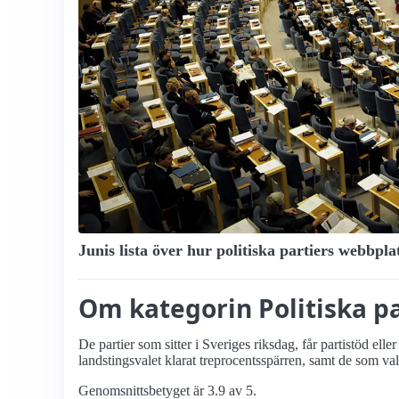
Junis lista över hur politiska partiers webbpl
Om kategorin Politiska pa
De partier som sitter i Sveriges riksdag, får partistöd el
landstingsvalet klarat treprocents­spärren, samt de som v
Genomsnittsbetyget är 3.9 av 5.