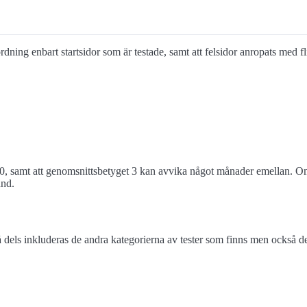
g ordning enbart startsidor som är testade, samt att felsidor anropats med f
0, samt att genomsnittsbetyget 3 kan avvika något månader emellan. Om 
and.
els inkluderas de andra kategorierna av tester som finns men också de 