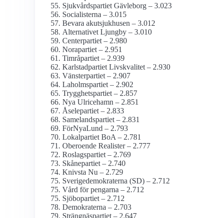
Sjukvårds­partiet Gävleborg – 3.023
Socialisterna – 3.015
Bevara akutsjukhusen – 3.012
Alternativet Ljungby – 3.010
Centerpartiet – 2.980
Norapartiet – 2.951
Timråpartiet – 2.939
Karlstadpartiet Livskvalitet – 2.930
Vänsterpartiet – 2.907
Laholmspartiet – 2.902
Trygghetspartiet – 2.857
Nya Ulricehamn – 2.851
Åselepartiet – 2.833
Samelandspartiet – 2.831
FörNyaLund – 2.793
Lokalpartiet BoA – 2.781
Oberoende Realister – 2.777
Roslagspartiet – 2.769
Skånepartiet – 2.740
Knivsta Nu – 2.729
Sverige­demokraterna (SD) – 2.712
Vård för pengarna – 2.712
Sjöbopartiet – 2.712
Demokraterna – 2.703
Strängnäspartiet – 2.647