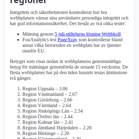
Integritets och säkerhetstesten kontrollerar hur bra
webbplatsen värnar sina användares personliga integritet och
har god informationssäkerhet. Det består av två olika tester:
Mätning genom
5 juli-stiftelsens lösning Webbkoll
FouAnalytics test
PageXray
som kontrollerar bland
annat vilka beroenden en webbplats har av tjänster
utanför EU.
Betyget som visas nedan är webbplatsens genomsnittliga
betyg för mätningar genomförda de senaste 15 veckorna. De
flesta webbplatser har på den tiden hunnits testas åtminstone
två gånger.
Region Uppsala – 3.06
Region Västmanland – 2.67
Region Gävleborg – 2.66
Region Värmland – 2.64
Region Jönköpings Län – 2.54
Region Örebro län – 2.44
Region Kalmar län – 2.41
Region Jämtland Härjedalen – 2.28
Region Blekinge – 2.20
Region Västernorrland – 2.20