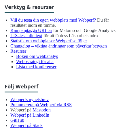
Verktyg & resurser
Vill du testa din egen webbplats med Webperf?
Du får
resultatet inom en timme.
Kampanjtagga URL:ar
för Matomo och Google Analytics
LIX-testa din text
för att få dess Läsbarhetsindex
Statistik om webbplatser Webperf.se följer
Changelog – viktiga ändringar som påverkar betygen
Resurser
Boken om webbanalys
Webbstrategi för alla
Lista med konferenser
Följ Webperf
Webperfs nyhetsbrev
Prenumerera på Webperf via RSS
Webperf på
Mastodon
Webperf på LinkedIn
GitHub
Webperf på Slack