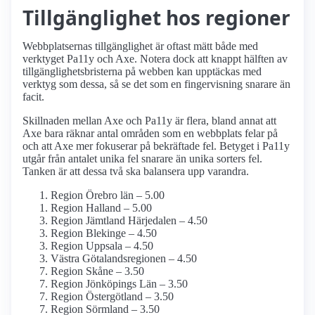
Tillgänglighet hos regioner
Webbplatsernas tillgänglighet är oftast mätt både med
verktyget Pa11y och Axe. Notera dock att knappt hälften av
tillgänglighetsbristerna på webben kan upptäckas med
verktyg som dessa, så se det som en fingervisning snarare än
facit.
Skillnaden mellan Axe och Pa11y är flera, bland annat att
Axe bara räknar antal områden som en webbplats felar på
och att Axe mer fokuserar på bekräftade fel. Betyget i Pa11y
utgår från antalet unika fel snarare än unika sorters fel.
Tanken är att dessa två ska balansera upp varandra.
Region Örebro län – 5.00
Region Halland – 5.00
Region Jämtland Härjedalen – 4.50
Region Blekinge – 4.50
Region Uppsala – 4.50
Västra Götalandsregionen – 4.50
Region Skåne – 3.50
Region Jönköpings Län – 3.50
Region Östergötland – 3.50
Region Sörmland – 3.50