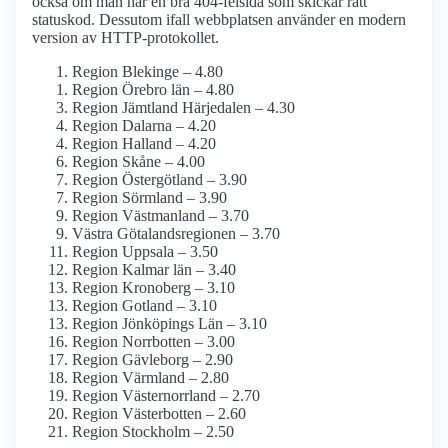
också om man har en bra 404-felsida som skickar rätt
statuskod. Dessutom ifall webbplatsen använder en modern
version av HTTP-protokollet.
Region Blekinge – 4.80
Region Örebro län – 4.80
Region Jämtland Härjedalen – 4.30
Region Dalarna – 4.20
Region Halland – 4.20
Region Skåne – 4.00
Region Östergötland – 3.90
Region Sörmland – 3.90
Region Västmanland – 3.70
Västra Götalandsregionen – 3.70
Region Uppsala – 3.50
Region Kalmar län – 3.40
Region Kronoberg – 3.10
Region Gotland – 3.10
Region Jönköpings Län – 3.10
Region Norrbotten – 3.00
Region Gävleborg – 2.90
Region Värmland – 2.80
Region Västernorrland – 2.70
Region Västerbotten – 2.60
Region Stockholm – 2.50