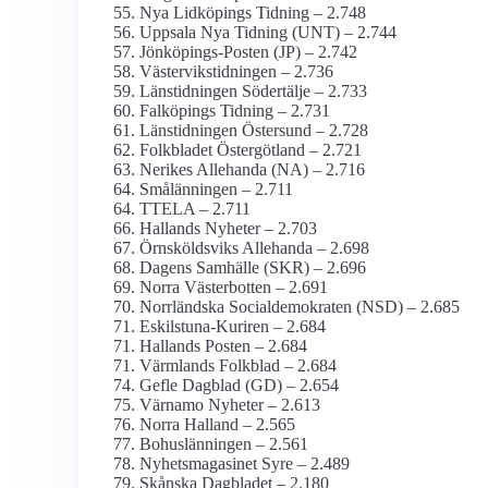
Nya Lidköpings Tidning – 2.748
Uppsala Nya Tidning (UNT) – 2.744
Jönköpings-Posten (JP) – 2.742
Västervikstidningen – 2.736
Länstidningen Södertälje – 2.733
Falköpings Tidning – 2.731
Länstidningen Östersund – 2.728
Folkbladet Östergötland – 2.721
Nerikes Allehanda (NA) – 2.716
Smålänningen – 2.711
TTELA – 2.711
Hallands Nyheter – 2.703
Örnsköldsviks Allehanda – 2.698
Dagens Samhälle (SKR) – 2.696
Norra Västerbotten – 2.691
Norrländska Social­demokraten (NSD) – 2.685
Eskilstuna-Kuriren – 2.684
Hallands Posten – 2.684
Värmlands Folkblad – 2.684
Gefle Dagblad (GD) – 2.654
Värnamo Nyheter – 2.613
Norra Halland – 2.565
Bohuslänningen – 2.561
Nyhetsmagasinet Syre – 2.489
Skånska Dagbladet – 2.180