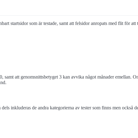
nbart startsidor som är testade, samt att felsidor anropats med flit för a
0, samt att genomsnittsbetyget 3 kan avvika något månader emellan. Om 
and.
els inkluderas de andra kategorierna av tester som finns men också de 