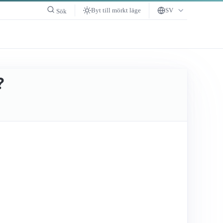
Byt till mörkt läge
SV
Sök
?