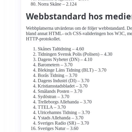
Norra Skåne – 2.124
Webbstandard hos medie
Webbplatserna utvärderas om de följer webbstandard. Det 
bland annat HTML- och CSS-valideringen hos W3C, men o
HTTP-protokollet.
Skånes Taltidning – 4.60
Tidningen Svensk Polis (Polisen) – 4.30
Dagens Nyheter (DN) – 4.10
Barometern – 3.70
Blekinge Läns Tidning (BLT) – 3.70
Borås Tidning – 3.70
Dagens Industri (DI) – 3.70
Kristiansstadsbladet – 3.70
Smålands Posten – 3.70
Sydöstran – 3.70
Trelleborgs Allehanda – 3.70
TTELA – 3.70
Ulricehamns Tidning – 3.70
Ystads Allehanda – 3.70
Sveriges Radio (SR) – 3.70
Sveriges Natur – 3.60