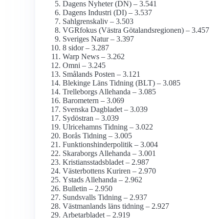
Dagens Nyheter (DN) – 3.541
Dagens Industri (DI) – 3.537
Sahlgrenskaliv – 3.503
VGRfokus (Västra Götalands­regionen) – 3.457
Sveriges Natur – 3.397
8 sidor – 3.287
Warp News – 3.262
Omni – 3.245
Smålands Posten – 3.121
Blekinge Läns Tidning (BLT) – 3.085
Trelleborgs Allehanda – 3.085
Barometern – 3.069
Svenska Dagbladet – 3.039
Sydöstran – 3.039
Ulricehamns Tidning – 3.022
Borås Tidning – 3.005
Funktionshinder­politik – 3.004
Skaraborgs Allehanda – 3.001
Kristiansstadsbladet – 2.987
Västerbottens Kuriren – 2.970
Ystads Allehanda – 2.962
Bulletin – 2.950
Sundsvalls Tidning – 2.937
Västmanlands läns tidning – 2.927
Arbetarbladet – 2.919