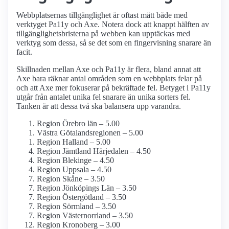
Webbplatsernas tillgänglighet är oftast mätt både med
verktyget Pa11y och Axe. Notera dock att knappt hälften av
tillgänglighetsbristerna på webben kan upptäckas med
verktyg som dessa, så se det som en fingervisning snarare än
facit.
Skillnaden mellan Axe och Pa11y är flera, bland annat att
Axe bara räknar antal områden som en webbplats felar på
och att Axe mer fokuserar på bekräftade fel. Betyget i Pa11y
utgår från antalet unika fel snarare än unika sorters fel.
Tanken är att dessa två ska balansera upp varandra.
Region Örebro län – 5.00
Västra Götalandsregionen – 5.00
Region Halland – 5.00
Region Jämtland Härjedalen – 4.50
Region Blekinge – 4.50
Region Uppsala – 4.50
Region Skåne – 3.50
Region Jönköpings Län – 3.50
Region Östergötland – 3.50
Region Sörmland – 3.50
Region Västernorrland – 3.50
Region Kronoberg – 3.00