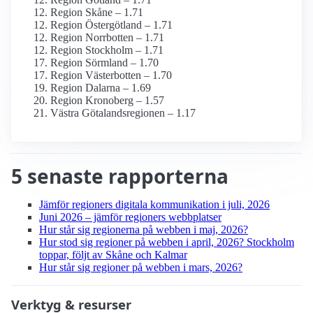
Region Skåne – 1.71
Region Östergötland – 1.71
Region Norrbotten – 1.71
Region Stockholm – 1.71
Region Sörmland – 1.70
Region Västerbotten – 1.70
Region Dalarna – 1.69
Region Kronoberg – 1.57
Västra Götalandsregionen – 1.17
5 senaste rapporterna
Jämför regioners digitala kommunikation i juli, 2026
Juni 2026 – jämför regioners webbplatser
Hur står sig regionerna på webben i maj, 2026?
Hur stod sig regioner på webben i april, 2026? Stockholm
toppar, följt av Skåne och Kalmar
Hur står sig regioner på webben i mars, 2026?
Verktyg & resurser