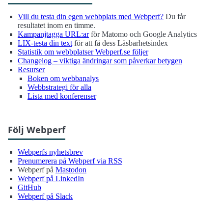
Vill du testa din egen webbplats med Webperf?
Du får
resultatet inom en timme.
Kampanjtagga URL:ar
för Matomo och Google Analytics
LIX-testa din text
för att få dess Läsbarhetsindex
Statistik om webbplatser Webperf.se följer
Changelog – viktiga ändringar som påverkar betygen
Resurser
Boken om webbanalys
Webbstrategi för alla
Lista med konferenser
Följ Webperf
Webperfs nyhetsbrev
Prenumerera på Webperf via RSS
Webperf på
Mastodon
Webperf på LinkedIn
GitHub
Webperf på Slack