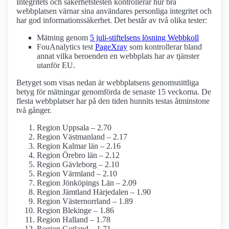
Integritets och säkerhetstesten kontrollerar hur bra
webbplatsen värnar sina användares personliga integritet och
har god informationssäkerhet. Det består av två olika tester:
Mätning genom
5 juli-stiftelsens lösning Webbkoll
FouAnalytics test
PageXray
som kontrollerar bland
annat vilka beroenden en webbplats har av tjänster
utanför EU.
Betyget som visas nedan är webbplatsens genomsnittliga
betyg för mätningar genomförda de senaste 15 veckorna. De
flesta webbplatser har på den tiden hunnits testas åtminstone
två gånger.
Region Uppsala – 2.70
Region Västmanland – 2.17
Region Kalmar län – 2.16
Region Örebro län – 2.12
Region Gävleborg – 2.10
Region Värmland – 2.10
Region Jönköpings Län – 2.09
Region Jämtland Härjedalen – 1.90
Region Västernorrland – 1.89
Region Blekinge – 1.86
Region Halland – 1.78
Region Gotland – 1.71