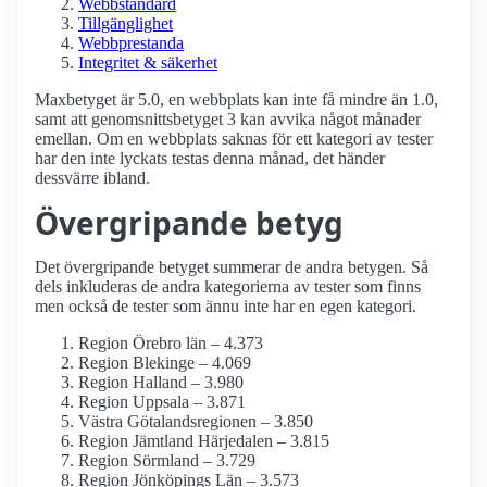
Webbstandard
Tillgänglighet
Webbprestanda
Integritet & säkerhet
Maxbetyget är 5.0, en webbplats kan inte få mindre än 1.0,
samt att genomsnittsbetyget 3 kan avvika något månader
emellan. Om en webbplats saknas för ett kategori av tester
har den inte lyckats testas denna månad, det händer
dessvärre ibland.
Övergripande betyg
Det övergripande betyget summerar de andra betygen. Så
dels inkluderas de andra kategorierna av tester som finns
men också de tester som ännu inte har en egen kategori.
Region Örebro län – 4.373
Region Blekinge – 4.069
Region Halland – 3.980
Region Uppsala – 3.871
Västra Götalandsregionen – 3.850
Region Jämtland Härjedalen – 3.815
Region Sörmland – 3.729
Region Jönköpings Län – 3.573