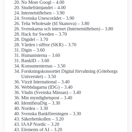
No More Googl – 4.00
Studiefrämjandet – 4.00
Internet­stiftelsen – 3.90
Svenska Unescorådet – 3.90
Telia Wholesale (fd Skanova) – 3.80
Svenskarna och internet (Internetstiftelsen) – 3.80
Hack for Sweden – 3.70
Digidel – 3.70
Vården i siffror (SKR) – 3.70
Digin – 3.60
Humanisterna – 3.60
BankID – 3.60
Konsumenternas – 3.50
Forsknings­konsortiet Digital förvaltning (Göteborgs
Universitet) – 3.50
Vizzit International – 3.40
Webbdagarna (IDG) – 3.40
Vitalis (Svenska Mässan) – 3.40
Min myndighets­post – 3.40
Identifiera­Dig – 3.30
Nordea – 3.30
Svenska Bankföreningen – 3.30
Säkerhetskollen – 3.20
IAAP Nordic – 3.20
Elements of AI – 3.20