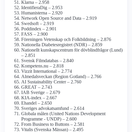
Klarna – 2.958
Identifiera­Dig – 2.953
Humanisterna – 2.920
Network Open Source and Data – 2.919
Swedsoft – 2.919
Poddindex – 2.901
FASS – 2.900
Föreningen Vetenskap och Folkbildning – 2.876
Nationella Diabetes­registret (NDR) – 2.859
Nationellt kunskapsc­entrum för dövblind­frågor (Lund)
– 2.851
Svensk Film­databas – 2.840
Kompetens.nu – 2.818
Vizzit International – 2.774
Almedalsveckan (Region Gotland) – 2.766
AI Sustainability Center – 2.760
GREAT – 2.743
IAB Sverige – 2.679
KIA-index – 2.667
Ehandel – 2.650
Sveriges advokat­samfund – 2.614
Globala målen (United Nations Development
Programme - UNDP) – 2.600
From Business to Buttons – 2.581
Vitalis (Svenska Mässan) – 2.495