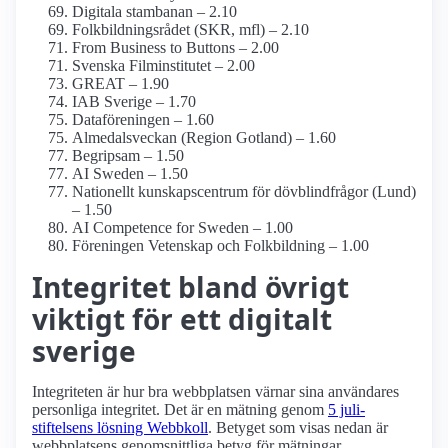
Digitala stambanan – 2.10
Folkbildnings­rådet (SKR, mfl) – 2.10
From Business to Buttons – 2.00
Svenska Film­institutet – 2.00
GREAT – 1.90
IAB Sverige – 1.70
Dataföreningen – 1.60
Almedalsveckan (Region Gotland) – 1.60
Begripsam – 1.50
AI Sweden – 1.50
Nationellt kunskapsc­entrum för dövblind­frågor (Lund)
– 1.50
AI Competence for Sweden – 1.00
Föreningen Vetenskap och Folkbildning – 1.00
Integritet bland övrigt
viktigt för ett digitalt
sverige
Integriteten är hur bra webbplatsen värnar sina användares
personliga integritet. Det är en mätning genom
5 juli-
stiftelsens lösning Webbkoll
. Betyget som visas nedan är
webbplatsens genomsnittliga betyg för mätningar