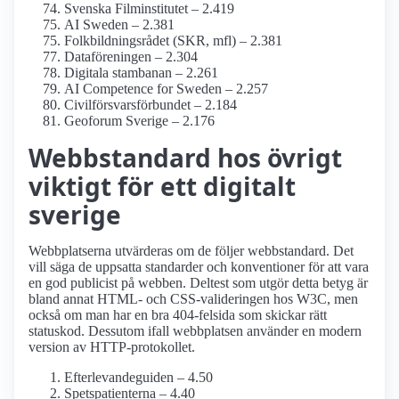
Svenska Film­institutet – 2.419
AI Sweden – 2.381
Folkbildnings­rådet (SKR, mfl) – 2.381
Dataföreningen – 2.304
Digitala stambanan – 2.261
AI Competence for Sweden – 2.257
Civilförsvars­förbundet – 2.184
Geoforum Sverige – 2.176
Webbstandard hos övrigt
viktigt för ett digitalt
sverige
Webbplatserna utvärderas om de följer webbstandard. Det
vill säga de uppsatta standarder och konventioner för att vara
en god publicist på webben. Deltest som utgör detta betyg är
bland annat HTML- och CSS-valideringen hos W3C, men
också om man har en bra 404-felsida som skickar rätt
statuskod. Dessutom ifall webbplatsen använder en modern
version av HTTP-protokollet.
Efterlevande­guiden – 4.50
Spetspatienterna – 4.40