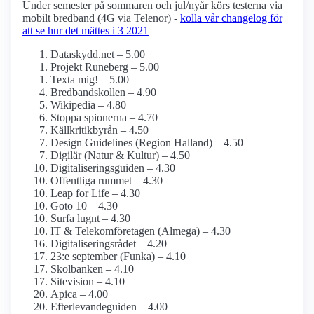
Under semester på sommaren och jul/nyår körs testerna via
mobilt bredband (4G via Telenor) -
kolla vår changelog för
att se hur det mättes i 3 2021
Dataskydd.net – 5.00
Projekt Runeberg – 5.00
Texta mig! – 5.00
Bredbands­kollen – 4.90
Wikipedia – 4.80
Stoppa spionerna – 4.70
Källkritikbyrån – 4.50
Design Guidelines (Region Halland) – 4.50
Digilär (Natur & Kultur) – 4.50
Digitaliseringsguiden – 4.30
Offentliga rummet – 4.30
Leap for Life – 4.30
Goto 10 – 4.30
Surfa lugnt – 4.30
IT & Telekom­företagen (Almega) – 4.30
Digitaliseringsrådet – 4.20
23:e september (Funka) – 4.10
Skolbanken – 4.10
Sitevision – 4.10
Apica – 4.00
Efterlevande­guiden – 4.00