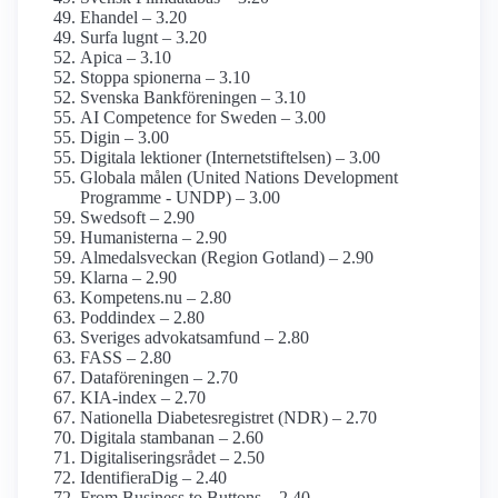
Ehandel – 3.20
Surfa lugnt – 3.20
Apica – 3.10
Stoppa spionerna – 3.10
Svenska Bankföreningen – 3.10
AI Competence for Sweden – 3.00
Digin – 3.00
Digitala lektioner (Internetstiftelsen) – 3.00
Globala målen (United Nations Development
Programme - UNDP) – 3.00
Swedsoft – 2.90
Humanisterna – 2.90
Almedalsveckan (Region Gotland) – 2.90
Klarna – 2.90
Kompetens.nu – 2.80
Poddindex – 2.80
Sveriges advokat­samfund – 2.80
FASS – 2.80
Dataföreningen – 2.70
KIA-index – 2.70
Nationella Diabetes­registret (NDR) – 2.70
Digitala stambanan – 2.60
Digitaliseringsrådet – 2.50
Identifiera­Dig – 2.40
From Business to Buttons – 2.40