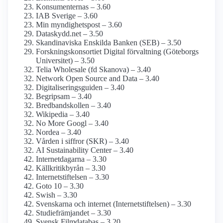
Konsumenternas – 3.60
IAB Sverige – 3.60
Min myndighets­post – 3.60
Dataskydd.net – 3.50
Skandinaviska Enskilda Banken (SEB) – 3.50
Forsknings­konsortiet Digital förvaltning (Göteborgs
Universitet) – 3.50
Telia Wholesale (fd Skanova) – 3.40
Network Open Source and Data – 3.40
Digitaliseringsguiden – 3.40
Begripsam – 3.40
Bredbands­kollen – 3.40
Wikipedia – 3.40
No More Googl – 3.40
Nordea – 3.40
Vården i siffror (SKR) – 3.40
AI Sustainability Center – 3.40
Internetdagarna – 3.30
Källkritikbyrån – 3.30
Internet­stiftelsen – 3.30
Goto 10 – 3.30
Swish – 3.30
Svenskarna och internet (Internetstiftelsen) – 3.30
Studiefrämjandet – 3.30
Svensk Film­databas – 3.20