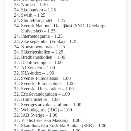
Nordea – 1.30
Skolbanken – 1.25
Swish – 1.25
Studiefrämjandet – 1.25
Svensk Nationell Datatjänst (SND, Göteborgs
Universitet) – 1.25
Internetdagarna – 1.25
23:e september (Funka) – 1.25
Konsumenternas – 1.25
Säkerhetskollen – 1.25
Bredbands­kollen – 1.00
Dataföreningen – 1.00
AI Sweden – 1.00
KIA-index – 1.00
Svensk Film­databas – 1.00
Svenska Film­institutet – 1.00
Svenska Unescorådet – 1.00
Efterlevande­guiden – 1.00
Humanisterna – 1.00
Sveriges advokat­samfund – 1.00
Webbdagarna (IDG) – 1.00
IAB Sverige – 1.00
Vitalis (Svenska Mässan) – 1.00
Skandinaviska Enskilda Banken (SEB) – 1.00
Svenska Bankföreningen – 1.00