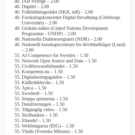
IAB Sverige – 2.00
Digidel – 2.00
Folkbildnings­rådet (SKR, mfl) – 2.00
Forsknings­konsortiet Digital förvaltning (Göteborgs
Universitet) – 2.00
Globala målen (United Nations Development
Programme - UNDP) – 2.00
Nationella Diabetes­registret (NDR) – 2.00
Nationellt kunskapsc­entrum för dövblind­frågor (Lund)
– 2.00
AI Competence for Sweden – 1.50
Network Open Source and Data – 1.50
Civilförsvars­förbundet – 1.50
Kompetens.nu – 1.50
Digitaliseringsguiden – 1.50
Källkritikbyrån – 1.50
Apica – 1.50
Swedsoft – 1.50
Stoppa spionerna – 1.50
Dataföreningen – 1.50
Tillgänglig video – 1.50
Skolbanken – 1.50
Ehandel – 1.50
Webbdagarna (IDG) – 1.50
Vitalis (Svenska Mässan) – 1.50