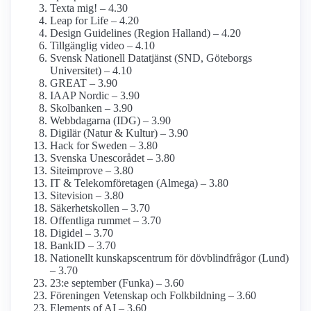
Texta mig! – 4.30
Leap for Life – 4.20
Design Guidelines (Region Halland) – 4.20
Tillgänglig video – 4.10
Svensk Nationell Datatjänst (SND, Göteborgs
Universitet) – 4.10
GREAT – 3.90
IAAP Nordic – 3.90
Skolbanken – 3.90
Webbdagarna (IDG) – 3.90
Digilär (Natur & Kultur) – 3.90
Hack for Sweden – 3.80
Svenska Unescorådet – 3.80
Siteimprove – 3.80
IT & Telekom­företagen (Almega) – 3.80
Sitevision – 3.80
Säkerhetskollen – 3.70
Offentliga rummet – 3.70
Digidel – 3.70
BankID – 3.70
Nationellt kunskapsc­entrum för dövblind­frågor (Lund)
– 3.70
23:e september (Funka) – 3.60
Föreningen Vetenskap och Folkbildning – 3.60
Elements of AI – 3.60