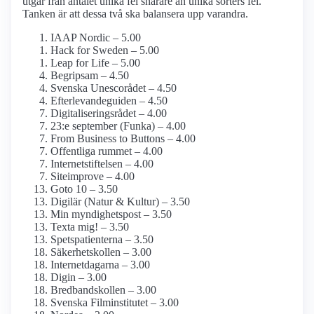
utgår från antalet unika fel snarare än unika sorters fel.
Tanken är att dessa två ska balansera upp varandra.
IAAP Nordic – 5.00
Hack for Sweden – 5.00
Leap for Life – 5.00
Begripsam – 4.50
Svenska Unescorådet – 4.50
Efterlevande­guiden – 4.50
Digitaliseringsrådet – 4.00
23:e september (Funka) – 4.00
From Business to Buttons – 4.00
Offentliga rummet – 4.00
Internet­stiftelsen – 4.00
Siteimprove – 4.00
Goto 10 – 3.50
Digilär (Natur & Kultur) – 3.50
Min myndighets­post – 3.50
Texta mig! – 3.50
Spetspatienterna – 3.50
Säkerhetskollen – 3.00
Internetdagarna – 3.00
Digin – 3.00
Bredbands­kollen – 3.00
Svenska Film­institutet – 3.00