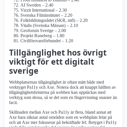
AI Sweden – 2.40
Vizzit International – 2.30
Svenska Film­institutet – 2.20
Folkbildnings­rådet (SKR, mfl) – 2.20
Vitalis (Svenska Mässan) – 2.10
Geoforum Sverige – 2.00
Projekt Runeberg – 1.80
Civilförsvars­förbundet – 1.20
Tillgänglighet hos övrigt
viktigt för ett digitalt
sverige
Webbplatsernas tillgänglighet är oftast mätt både med
verktyget Pa11y och Axe. Notera dock att knappt hälften av
tillgänglighetsbristerna på webben kan upptäckas med
verktyg som dessa, så se det som en fingervisning snarare än
facit.
Skillnaden mellan Axe och Pa11y är flera, bland annat att
Axe bara räknar antal områden som en webbplats felar på
och att Axe mer fokuserar på bekräftade fel. Betyget i Pa11y