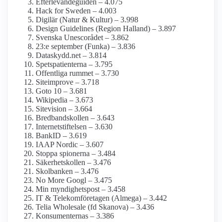
Efterlevande­guiden – 4.075
Hack for Sweden – 4.003
Digilär (Natur & Kultur) – 3.998
Design Guidelines (Region Halland) – 3.897
Svenska Unescorådet – 3.862
23:e september (Funka) – 3.836
Dataskydd.net – 3.814
Spetspatienterna – 3.795
Offentliga rummet – 3.730
Siteimprove – 3.718
Goto 10 – 3.681
Wikipedia – 3.673
Sitevision – 3.664
Bredbands­kollen – 3.643
Internet­stiftelsen – 3.630
BankID – 3.619
IAAP Nordic – 3.607
Stoppa spionerna – 3.484
Säkerhetskollen – 3.476
Skolbanken – 3.476
No More Googl – 3.475
Min myndighets­post – 3.458
IT & Telekom­företagen (Almega) – 3.442
Telia Wholesale (fd Skanova) – 3.436
Konsumenternas – 3.386