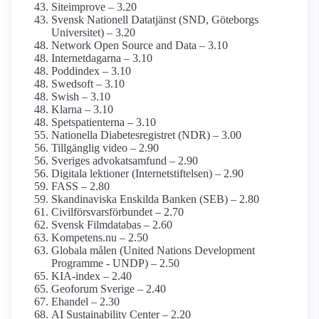
Siteimprove – 3.20
Svensk Nationell Datatjänst (SND, Göteborgs
Universitet) – 3.20
Network Open Source and Data – 3.10
Internetdagarna – 3.10
Poddindex – 3.10
Swedsoft – 3.10
Swish – 3.10
Klarna – 3.10
Spetspatienterna – 3.10
Nationella Diabetes­registret (NDR) – 3.00
Tillgänglig video – 2.90
Sveriges advokat­samfund – 2.90
Digitala lektioner (Internetstiftelsen) – 2.90
FASS – 2.80
Skandinaviska Enskilda Banken (SEB) – 2.80
Civilförsvars­förbundet – 2.70
Svensk Film­databas – 2.60
Kompetens.nu – 2.50
Globala målen (United Nations Development
Programme - UNDP) – 2.50
KIA-index – 2.40
Geoforum Sverige – 2.40
Ehandel – 2.30
AI Sustainability Center – 2.20