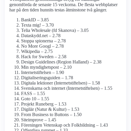
genomförda de senaste 15 veckorna. De flesta webbplatser
har på den tiden hunnits testas åtminstone två gånger.
BankID – 3.85
Texta mig! – 3.70
Telia Wholesale (fd Skanova) – 3.05
Dataskydd.net – 2.78
Stoppa spionerna – 2.78
No More Googl – 2.78
Wikipedia – 2.75
Hack for Sweden – 2.58
Design Guidelines (Region Halland) – 2.38
Min myndighets­post – 2.10
Internet­stiftelsen – 1.90
Digitaliseringsguiden – 1.78
Digitala lektioner (Internetstiftelsen) – 1.58
Svenskarna och internet (Internetstiftelsen) – 1.55
FASS – 1.55
Goto 10 – 1.55
Projekt Runeberg – 1.53
Digilär (Natur & Kultur) – 1.53
From Business to Buttons – 1.50
Siteimprove – 1.45
Föreningen Vetenskap och Folkbildning – 1.43
Offentliga rummet – 1.33