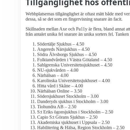
Tillgänglighet hos offentl
Webbplatsernas tillgänglighet är oftast mätt både med v
dessa, så se det som en fingervisning snarare än facit.
Skillnaden mellan Axe och Pa11y är flera, bland annat at
från antalet unika fel snarare än unika sorters fel. Tanken
Södertälje Sjukhus – 4.50
Angereds Närsjukhus – 4.50
Södra Älvsborgs Sjukhus – 4.50
Folktandvården i Västra Götaland – 4.50
Sahlgrenska Universitets­sjukhuset – 4.50
NU-sjukvården – 4.00
Närhälsan – 4.00
Karolinska Universitets­sjukhuset – 4.00
Hitta vård i Skåne – 4.00
Närhälsan Online – 3.50
Söder­sjukhuset Stockholm – 3.00
Danderyds sjukhus i Stockholm – 3.00
Tiohundra AB – 2.50
S:t Eriks ögonsjukhus i Stockholm – 2.50
Capio S:t Görans Sjukhus – 2.50
Akademiska sjukhuset i Uppsala – 2.50
Habilitering & Hälsa, Region Stockholm – 2.50