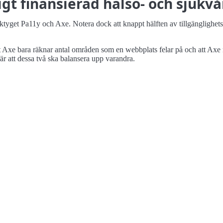
igt finansierad hälso- och sjukvå
erktyget Pa11y och Axe. Notera dock att knappt hälften av tillgängligh
t Axe bara räknar antal områden som en webbplats felar på och att Axe 
 är att dessa två ska balansera upp varandra.