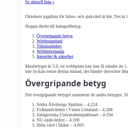
Se aktuell lista »
Oktobers topplista för hälso- och sjukvård är här. Det är i
Hoppa direkt till kategoribetyg:
Övergripande betyg
Webbstandard
Tillgänglighet
Webbprestanda
Integritet & säkerhet
Maxbetyget är 5.0, en webbplats kan inte få mindre än 1.
inte lyckats testas denna månad, det händer dessvärre ibl
Övergripande betyg
Det övergripande betyget summerar de andra betygen. Så d
Södra Älvsborgs Sjukhus – 4.224
Folktandvården i Västra Götaland – 4.208
Sahlgrenska Universitets­sjukhuset – 4.194
NU-sjukvården – 4.100
Hitta vård i Skåne – 4.095