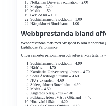
Nötkärnan Drive-in vaccination – 2.00
Medpro – 1.50
Medfit – 1.50
GeBlod.nu – 1.50
Sophiahemmet i Stockholm – 1.00
Närsjukhuset Simrishamn – 1.00
Webbprestanda bland offen
Webbprestandan mäts med Sitespeed.io som rapporterar g
Lighthouse Performance.
Under semester på sommaren och jul/nyår körs testerna v
Sophiahemmet i Stockholm – 4.90
Närhälsan – 4.70
Karolinska Universitets­sjukhuset – 4.70
Södra Älvsborgs Sjukhus – 4.60
NU-sjukvården – 4.60
Söder­sjukhuset Stockholm – 4.60
Medfit – 4.50
Angereds Närsjukhus – 4.40
Folktandvården i Västra Götaland – 4.40
Hitta vård i Skåne – 4.20
Capio S:t Görans Sjukhus – 4.10