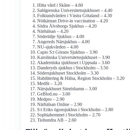
Hitta vård i Skåne – 4.60
Sahlgrenska Universitets­sjukhuset – 4.40
Folktandvården i Västra Götaland – 4.30
Nötkärnan Drive-in vaccination – 4.20
Södra Älvsborgs Sjukhus – 4.20
Närhälsan – 4.20
Södertälje Sjukhus – 4.00
Angereds Närsjukhus – 4.00
NU-sjukvården – 4.00
Capio S:t Görans Sjukhus – 3.90
Karolinska Universitets­sjukhuset – 3.90
Akademiska sjukhuset i Uppsala – 3.60
Danderyds sjukhus i Stockholm – 3.50
Söder­sjukhuset Stockholm – 3.30
Habilitering & Hälsa, Region Stockholm – 3.20
Medfit – 3.20
Närsjukhuset Simrishamn – 3.00
GeBlod.nu – 3.00
Medpro – 2.90
Närhälsan Online – 2.90
S:t Eriks ögonsjukhus i Stockholm – 2.80
Sophiahemmet i Stockholm – 2.70
Tiohundra AB – 2.60