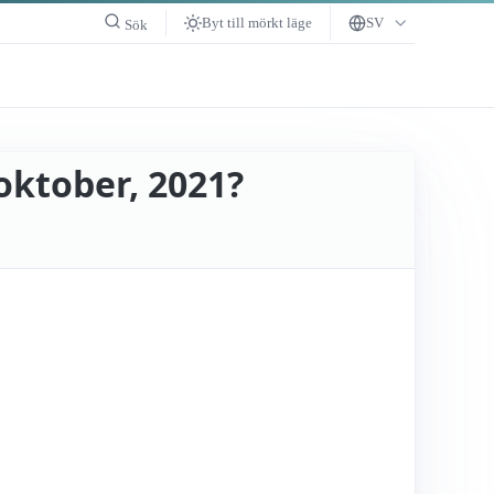
Byt till mörkt läge
SV
Sök
oktober, 2021?