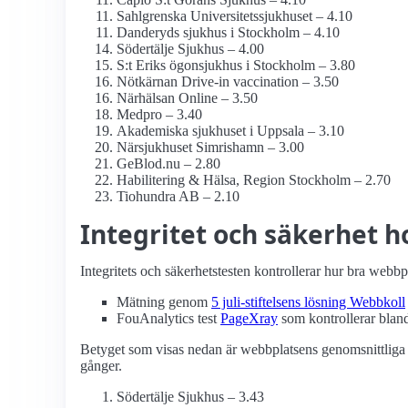
Sahlgrenska Universitets­sjukhuset – 4.10
Danderyds sjukhus i Stockholm – 4.10
Södertälje Sjukhus – 4.00
S:t Eriks ögonsjukhus i Stockholm – 3.80
Nötkärnan Drive-in vaccination – 3.50
Närhälsan Online – 3.50
Medpro – 3.40
Akademiska sjukhuset i Uppsala – 3.10
Närsjukhuset Simrishamn – 3.00
GeBlod.nu – 2.80
Habilitering & Hälsa, Region Stockholm – 2.70
Tiohundra AB – 2.10
Integritet och säkerhet ho
Integritets och säkerhetstesten kontrollerar hur bra webbp
Mätning genom
5 juli-stiftelsens lösning Webbkoll
FouAnalytics test
PageXray
som kontrollerar bland
Betyget som visas nedan är webbplatsens genomsnittliga 
gånger.
Södertälje Sjukhus – 3.43