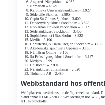
Angereds Närsjukhus – 4.057
Närhälsan – 4.049
Karolinska Universitets­sjukhuset – 3.927
Södertälje Sjukhus – 3.895
Capio S:t Görans Sjukhus – 3.600
Danderyds sjukhus i Stockholm – 3.528
Nötkärnan Drive-in vaccination – 3.512
Söder­sjukhuset Stockholm – 3.455
Sophiahemmet i Stockholm – 3.222
Medfit – 3.190
Habilitering & Hälsa, Region Stockholm – 3.185
Akademiska sjukhuset i Uppsala – 3.183
Närhälsan Online – 3.156
S:t Eriks ögonsjukhus i Stockholm – 3.117
Medpro – 2.991
GeBlod.nu – 2.891
Närsjukhuset Simrishamn – 2.820
Tiohundra AB – 2.489
Webbstandard hos offentli
Webbplatserna utvärderas om de följer webbstandard. Det 
bland annat HTML- och CSS-valideringen hos W3C, men o
HTTP-protokollet.