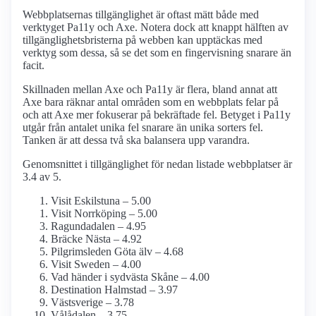
Webbplatsernas tillgänglighet är oftast mätt både med
verktyget Pa11y och Axe. Notera dock att knappt hälften av
tillgänglighetsbristerna på webben kan upptäckas med
verktyg som dessa, så se det som en fingervisning snarare än
facit.
Skillnaden mellan Axe och Pa11y är flera, bland annat att
Axe bara räknar antal områden som en webbplats felar på
och att Axe mer fokuserar på bekräftade fel. Betyget i Pa11y
utgår från antalet unika fel snarare än unika sorters fel.
Tanken är att dessa två ska balansera upp varandra.
Genomsnittet i tillgänglighet för nedan listade webbplatser är
3.4 av 5.
Visit Eskilstuna – 5.00
Visit Norrköping – 5.00
Ragundadalen – 4.95
Bräcke Nästa – 4.92
Pilgrimsleden Göta älv – 4.68
Visit Sweden – 4.00
Vad händer i sydvästa Skåne – 4.00
Destination Halmstad – 3.97
Västsverige – 3.78
Vålådalen – 3.75