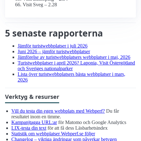
Visit Sveg – 2.28
5 senaste rapporterna
Jämför turist­webbplatser i juli 2026
Juni 2026 – jämför turist­webbplatser
Jämförelse av turist­webbplatsers webbplatser i maj, 2026
Turist­webbplatser i april 2026? Laponia, Visit Östergötland
och Sveriges nationalparker
Lista över turist­webbplatsers bästa webbplatser i mars,
2026
Verktyg & resurser
Vill du testa din egen webbplats med Webperf?
Du får
resultatet inom en timme.
Kampanjtagga URL:ar
för Matomo och Google Analytics
LIX-testa din text
för att få dess Läsbarhetsindex
Statistik om webbplatser Webperf.se följer
Changelog – viktiga ändringar som påverkar betygen