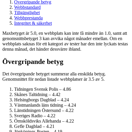
Övergripande betyg
Webbstandard
Tillgänglighet
Webbprestanda
Integritet & säkerhet
Maxbetyget är 5.0, en webbplats kan inte få mindre än 1.0, samt att
genomsnittsbetyget 3 kan avvika något månader emellan. Om en
webbplats saknas för ett kategori av tester har den inte lyckats testas
denna månad, det händer dessvärre ibland.
Övergripande betyg
Det övergripande betyget summerar alla enskilda betyg.
Genomsnittet för nedan listade webbplatser är 3.5 av 5.
Tidningen Svensk Polis – 4.86
Skånes Taltidning – 4.42
Helsingborgs Dagblad – 4.24
Västmanlands läns tidning – 4.24
Länstidningen Östersund – 4.22
Sveriges Radio – 4.22
Örnsköldsviks Allehanda – 4.22
Gefle Dagblad – 4.21
Jönköpings-Posten – 4.19