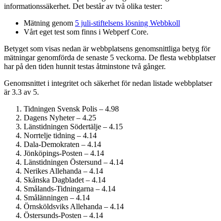
informations­säkerhet. Det består av två olika tester:
Mätning genom
5 juli-stiftelsens lösning Webbkoll
Vårt eget test som finns i Webperf Core.
Betyget som visas nedan är webbplatsens genomsnittliga betyg för
mätningar genomförda de senaste 5 veckorna. De flesta webbplatser
har på den tiden hunnit testas åtminstone två gånger.
Genomsnittet i integritet och säkerhet för nedan listade webbplatser
är 3.3 av 5.
Tidningen Svensk Polis – 4.98
Dagens Nyheter – 4.25
Länstidningen Södertälje – 4.15
Norrtelje tidning – 4.14
Dala-Demokraten – 4.14
Jönköpings-Posten – 4.14
Länstidningen Östersund – 4.14
Nerikes Allehanda – 4.14
Skånska Dagbladet – 4.14
Smålands-Tidningarna – 4.14
Smålänningen – 4.14
Örnsköldsviks Allehanda – 4.14
Östersunds-Posten – 4.14