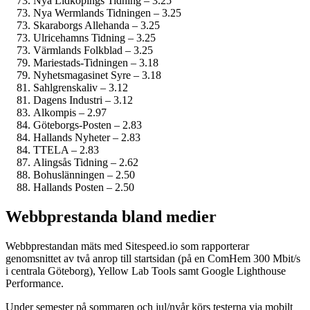
Nya Lidköpings Tidning – 3.25
Nya Wermlands Tidningen – 3.25
Skaraborgs Allehanda – 3.25
Ulricehamns Tidning – 3.25
Värmlands Folkblad – 3.25
Mariestads-Tidningen – 3.18
Nyhetsmagasinet Syre – 3.18
Sahlgrenskaliv – 3.12
Dagens Industri – 3.12
Alkompis – 2.97
Göteborgs-Posten – 2.83
Hallands Nyheter – 2.83
TTELA – 2.83
Alingsås Tidning – 2.62
Bohuslänningen – 2.50
Hallands Posten – 2.50
Webbprestanda bland medier
Webbprestandan mäts med Sitespeed.io som rapporterar
genomsnittet av två anrop till startsidan (på en ComHem 300 Mbit/s
i centrala Göteborg), Yellow Lab Tools samt Google Lighthouse
Performance.
Under semester på sommaren och jul/nyår körs testerna via mobilt