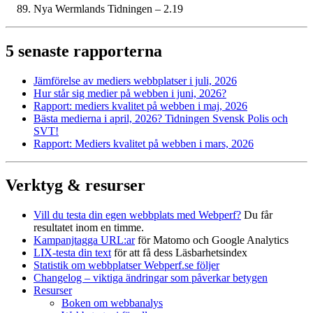
Nya Wermlands Tidningen – 2.19
5 senaste rapporterna
Jämförelse av mediers webbplatser i juli, 2026
Hur står sig medier på webben i juni, 2026?
Rapport: mediers kvalitet på webben i maj, 2026
Bästa medierna i april, 2026? Tidningen Svensk Polis och
SVT!
Rapport: Mediers kvalitet på webben i mars, 2026
Verktyg & resurser
Vill du testa din egen webbplats med Webperf?
Du får
resultatet inom en timme.
Kampanjtagga URL:ar
för Matomo och Google Analytics
LIX-testa din text
för att få dess Läsbarhetsindex
Statistik om webbplatser Webperf.se följer
Changelog – viktiga ändringar som påverkar betygen
Resurser
Boken om webbanalys