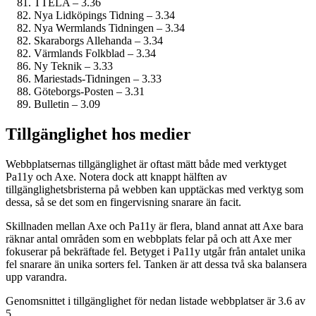
TTELA – 3.36
Nya Lidköpings Tidning – 3.34
Nya Wermlands Tidningen – 3.34
Skaraborgs Allehanda – 3.34
Värmlands Folkblad – 3.34
Ny Teknik – 3.33
Mariestads-Tidningen – 3.33
Göteborgs-Posten – 3.31
Bulletin – 3.09
Tillgänglighet hos medier
Webbplatsernas tillgänglighet är oftast mätt både med verktyget
Pa11y och Axe. Notera dock att knappt hälften av
tillgänglighetsbristerna på webben kan upptäckas med verktyg som
dessa, så se det som en fingervisning snarare än facit.
Skillnaden mellan Axe och Pa11y är flera, bland annat att Axe bara
räknar antal områden som en webbplats felar på och att Axe mer
fokuserar på bekräftade fel. Betyget i Pa11y utgår från antalet unika
fel snarare än unika sorters fel. Tanken är att dessa två ska balansera
upp varandra.
Genomsnittet i tillgänglighet för nedan listade webbplatser är 3.6 av
5.