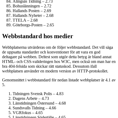
Alingsås Tidning – 2.73
Bohuslänningen – 2.72
Hallands Posten – 2.69
Hallands Nyheter – 2.68
TTELA – 2.68
Göteborgs-Posten – 2.65
Webbstandard hos medier
Webbplatserna utvärderas om de följer webbstandard. Det vill säga
de uppsatta standarder och konventioner för att vara en god
deltagare på webben. Deltest som utgör detta betyg är bland annat
HTML- och CSS-valideringen hos W3C, men också om man har en
bra 404-felsida som skickar rätt statuskod. Dessutom ifall
webbplatsen använder en modern version av HTTP-protokollet.
Genomsnittet i webbstandard för nedan listade webbplatser är 4.1 av
5.
Tidningen Svensk Polis – 4.83
Dagens Arbete – 4.73
Länstidningen Östersund – 4.68
Sundsvalls Tidning – 4.66
VGRfokus – 4.65
Länstidningen Södertälje – 4.65