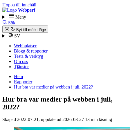
Hoppa till innehåll
Webperf
Meny
Sök
Byt till mörkt läge
SV
Webbplatser
Blogg & rapporter
Testa & verktyg
Om oss
Tjänster
Hem
Rapporter
Hur bra var medier på webben i juli, 2022?
Hur bra var medier på webben i juli,
2022?
Skapad
2022-07-21
, uppdaterad
2026-03-27
13 min läsning