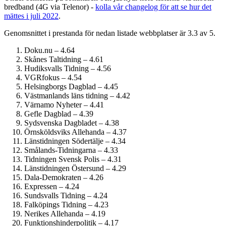
bredband (4G via Telenor) -
kolla vår changelog för att se hur det
mättes i juli 2022
.
Genomsnittet i prestanda för nedan listade webbplatser är 3.3 av 5.
Doku.nu – 4.64
Skånes Taltidning – 4.61
Hudiksvalls Tidning – 4.56
VGRfokus – 4.54
Helsingborgs Dagblad – 4.45
Västmanlands läns tidning – 4.42
Värnamo Nyheter – 4.41
Gefle Dagblad – 4.39
Sydsvenska Dagbladet – 4.38
Örnsköldsviks Allehanda – 4.37
Länstidningen Södertälje – 4.34
Smålands-Tidningarna – 4.33
Tidningen Svensk Polis – 4.31
Länstidningen Östersund – 4.29
Dala-Demokraten – 4.26
Expressen – 4.24
Sundsvalls Tidning – 4.24
Falköpings Tidning – 4.23
Nerikes Allehanda – 4.19
Funktionshinder­politik – 4.17