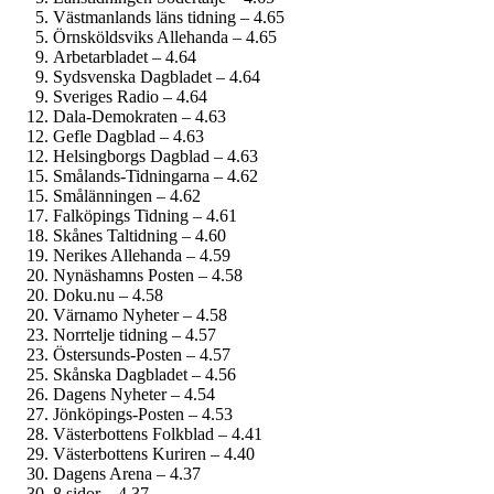
Västmanlands läns tidning – 4.65
Örnsköldsviks Allehanda – 4.65
Arbetarbladet – 4.64
Sydsvenska Dagbladet – 4.64
Sveriges Radio – 4.64
Dala-Demokraten – 4.63
Gefle Dagblad – 4.63
Helsingborgs Dagblad – 4.63
Smålands-Tidningarna – 4.62
Smålänningen – 4.62
Falköpings Tidning – 4.61
Skånes Taltidning – 4.60
Nerikes Allehanda – 4.59
Nynäshamns Posten – 4.58
Doku.nu – 4.58
Värnamo Nyheter – 4.58
Norrtelje tidning – 4.57
Östersunds-Posten – 4.57
Skånska Dagbladet – 4.56
Dagens Nyheter – 4.54
Jönköpings-Posten – 4.53
Västerbottens Folkblad – 4.41
Västerbottens Kuriren – 4.40
Dagens Arena – 4.37
8 sidor – 4.37