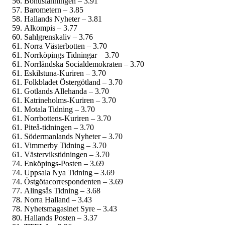
Bohuslänningen – 3.91
Barometern – 3.85
Hallands Nyheter – 3.81
Alkompis – 3.77
Sahlgrenskaliv – 3.76
Norra Västerbotten – 3.70
Norrköpings Tidningar – 3.70
Norrländska Social­demokraten – 3.70
Eskilstuna-Kuriren – 3.70
Folkbladet Östergötland – 3.70
Gotlands Allehanda – 3.70
Katrineholms-Kuriren – 3.70
Motala Tidning – 3.70
Norrbottens-Kuriren – 3.70
Piteå-tidningen – 3.70
Söderman­lands Nyheter – 3.70
Vimmerby Tidning – 3.70
Västervikstidningen – 3.70
Enköpings-Posten – 3.69
Uppsala Nya Tidning – 3.69
Östgöta­correspondenten – 3.69
Alingsås Tidning – 3.68
Norra Halland – 3.43
Nyhetsmagasinet Syre – 3.43
Hallands Posten – 3.37