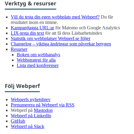
Verktyg & resurser
Vill du testa din egen webbplats med Webperf?
Du får
resultatet inom en timme.
Kampanjtagga URL:ar
för Matomo och Google Analytics
LIX-testa din text
för att få dess Läsbarhetsindex
Statistik om webbplatser Webperf.se följer
Changelog – viktiga ändringar som påverkar betygen
Resurser
Boken om webbanalys
Webbstrategi för alla
Lista med konferenser
Följ Webperf
Webperfs nyhetsbrev
Prenumerera på Webperf via RSS
Webperf på
Mastodon
Webperf på LinkedIn
GitHub
Webperf på Slack