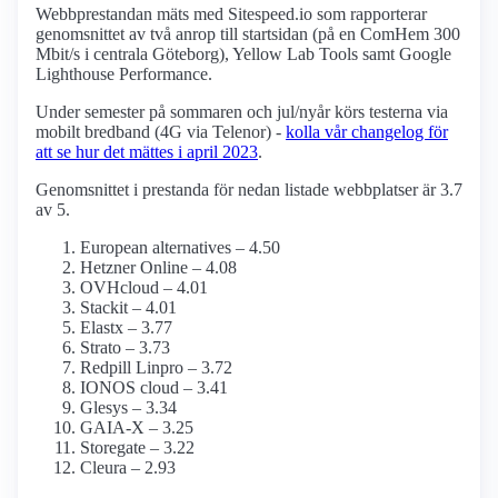
Webbprestandan mäts med Sitespeed.io som rapporterar
genomsnittet av två anrop till startsidan (på en ComHem 300
Mbit/s i centrala Göteborg), Yellow Lab Tools samt Google
Lighthouse Performance.
Under semester på sommaren och jul/nyår körs testerna via
mobilt bredband (4G via Telenor) -
kolla vår changelog för
att se hur det mättes i april 2023
.
Genomsnittet i prestanda för nedan listade webbplatser är 3.7
av 5.
European alternatives – 4.50
Hetzner Online – 4.08
OVHcloud – 4.01
Stackit – 4.01
Elastx – 3.77
Strato – 3.73
Redpill Linpro – 3.72
IONOS cloud – 3.41
Glesys – 3.34
GAIA-X – 3.25
Storegate – 3.22
Cleura – 2.93