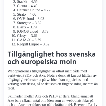
Stackit – 4.55
Cleura – 4.49
Hetzner Online – 4.27
Strato – 4.06
OVHcloud – 3.93
Storegate – 3.82
Elastx – 3.79
IONOS cloud – 3.73
Glesys – 3.61
GAIA-X – 3.59
Redpill Linpro – 3.32
Tillgänglighet hos svenska
och europeiska moln
Webbplatsernas tillgänglighet är oftast mätt både med
verktyget Pa11y och Axe. Notera dock att knappt hälften av
tillgänglighetsbristerna på webben kan upptäckas med
verktyg som dessa, så se det som en fingervisning snarare än
facit.
Skillnaden mellan Axe och Pa11y är flera, bland annat att
Axe bara räknar antal områden som en webbplats felar på
och att Axe mer fokuserar på bekräftade fel. Betyget i Pa11y