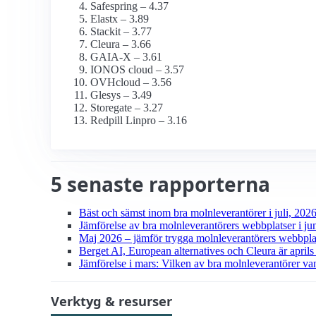
Safespring – 4.37
Elastx – 3.89
Stackit – 3.77
Cleura – 3.66
GAIA-X – 3.61
IONOS cloud – 3.57
OVHcloud – 3.56
Glesys – 3.49
Storegate – 3.27
Redpill Linpro – 3.16
5 senaste rapporterna
Bäst och sämst inom bra molnleverantörer i juli, 202
Jämförelse av bra molnleverantörers webbplatser i ju
Maj 2026 – jämför trygga molnleverantörers webbpla
Berget AI, European alternatives och Cleura är aprils
Jämförelse i mars: Vilken av bra molnleverantörer va
Verktyg & resurser