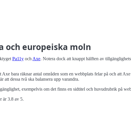
ka och europeiska moln
rktyget
Pa11y
och
Axe
. Notera dock att knappt hälften av tillgängligh
t Axe bara räknar antal områden som en webbplats felar på och att Axe 
 är att dessa två ska balansera upp varandra.
llgänglighet, exempelvis om det finns en sidtitel och huvudrubrik på we
r är 3.8 av 5.