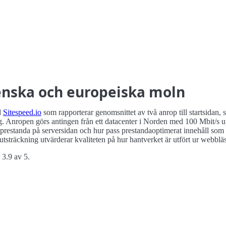
nska och europeiska moln
d
Sitespeed.io
som rapporterar genomsnittet av två anrop till startsidan
 Anropen görs antingen från ett datacenter i Norden med 100 Mbit/s up
prestanda på serversidan och hur pass prestanda­optimerat innehåll som b
utsträckning utvärderar kvaliteten på hur hantverket är utfört ur webblä
 3.9 av 5.