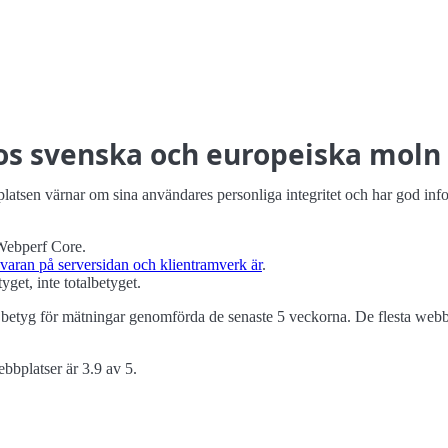
hos svenska och europeiska moln
platsen värnar om sina användares personliga integritet och har god inform
 Webperf Core.
varan på serversidan och klient­ramverk är
.
yget, inte totalbetyget.
betyg för mätningar genomförda de senaste 5 veckorna. De flesta webbp
ebbplatser är 3.9 av 5.