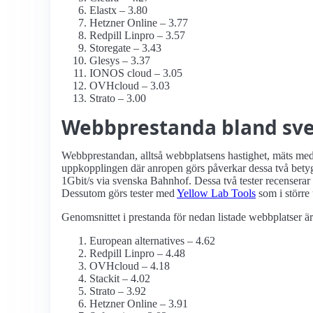
Elastx – 3.80
Hetzner Online – 3.77
Redpill Linpro – 3.57
Storegate – 3.43
Glesys – 3.37
IONOS cloud – 3.05
OVHcloud – 3.03
Strato – 3.00
Webbprestanda bland sve
Webbprestandan, alltså webbplatsens hastighet, mäts me
uppkopplingen där anropen görs påverkar dessa två betyg.
1Gbit/s via svenska Bahnhof. Dessa två tester recenserar 
Dessutom görs tester med
Yellow Lab Tools
som i större 
Genomsnittet i prestanda för nedan listade webbplatser är
European alternatives – 4.62
Redpill Linpro – 4.48
OVHcloud – 4.18
Stackit – 4.02
Strato – 3.92
Hetzner Online – 3.91