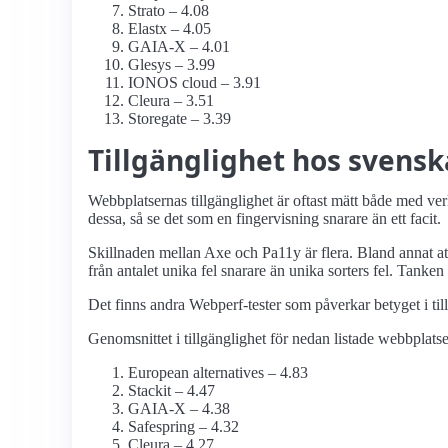
Strato – 4.08
Elastx – 4.05
GAIA-X – 4.01
Glesys – 3.99
IONOS cloud – 3.91
Cleura – 3.51
Storegate – 3.39
Tillgänglighet hos svens
Webbplatsernas tillgänglighet är oftast mätt både med ve
dessa, så se det som en fingervisning snarare än ett facit.
Skillnaden mellan Axe och Pa11y är flera. Bland annat at
från antalet unika fel snarare än unika sorters fel. Tanken
Det finns andra Webperf-tester som påverkar betyget i ti
Genomsnittet i tillgänglighet för nedan listade webbplatse
European alternatives – 4.83
Stackit – 4.47
GAIA-X – 4.38
Safespring – 4.32
Cleura – 4.27