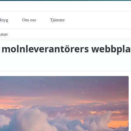
rktyg
Om oss
Tjänster
atser
ra molnleverantörers webbpla