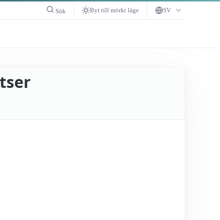
Byt till mörkt läge
SV
Sök
tser