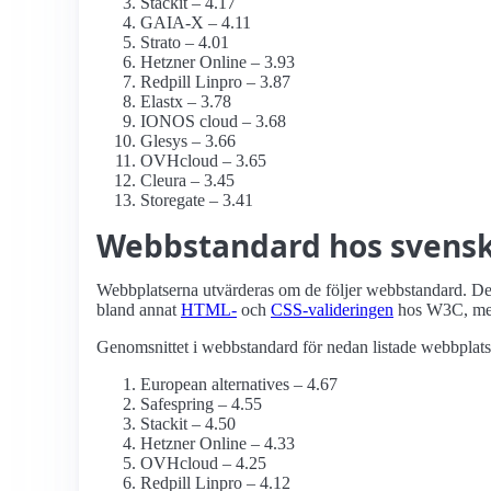
Stackit – 4.17
GAIA-X – 4.11
Strato – 4.01
Hetzner Online – 3.93
Redpill Linpro – 3.87
Elastx – 3.78
IONOS cloud – 3.68
Glesys – 3.66
OVHcloud – 3.65
Cleura – 3.45
Storegate – 3.41
Webbstandard hos svensk
Webbplatserna utvärderas om de följer webbstandard. Det 
bland annat
HTML-
och
CSS-valideringen
hos W3C, me
Genomsnittet i webbstandard för nedan listade webbplatse
European alternatives – 4.67
Safespring – 4.55
Stackit – 4.50
Hetzner Online – 4.33
OVHcloud – 4.25
Redpill Linpro – 4.12