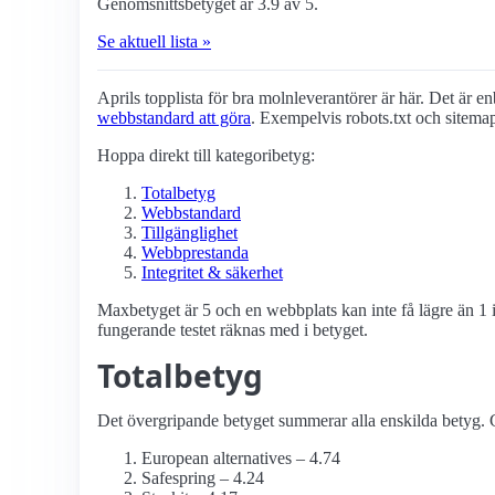
Genomsnittsbetyget är 3.9 av 5.
Se aktuell lista »
Aprils topplista för bra molnleverantörer är här. Det är enb
webbstandard att göra
. Exempelvis robots.txt och sitema
Hoppa direkt till kategoribetyg:
Totalbetyg
Webbstandard
Tillgänglighet
Webbprestanda
Integritet & säkerhet
Maxbetyget är 5 och en webbplats kan inte få lägre än 1 i
fungerande testet räknas med i betyget.
Totalbetyg
Det övergripande betyget summerar alla enskilda betyg. G
European alternatives – 4.74
Safespring – 4.24