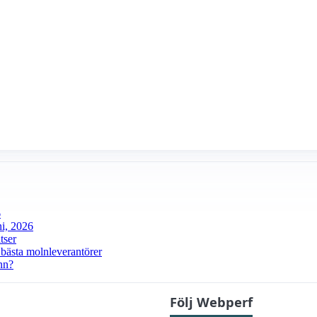
6
ni, 2026
tser
 bästa molnleverantörer
nn?
Följ Webperf