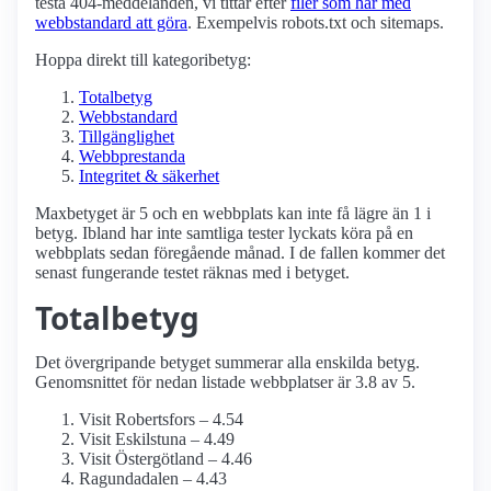
testa 404-meddelanden, vi tittar efter
filer som har med
webbstandard att göra
. Exempelvis robots.txt och sitemaps.
Hoppa direkt till kategoribetyg:
Totalbetyg
Webbstandard
Tillgänglighet
Webbprestanda
Integritet & säkerhet
Maxbetyget är 5 och en webbplats kan inte få lägre än 1 i
betyg. Ibland har inte samtliga tester lyckats köra på en
webbplats sedan föregående månad. I de fallen kommer det
senast fungerande testet räknas med i betyget.
Totalbetyg
Det övergripande betyget summerar alla enskilda betyg.
Genomsnittet för nedan listade webbplatser är 3.8 av 5.
Visit Robertsfors – 4.54
Visit Eskilstuna – 4.49
Visit Östergötland – 4.46
Ragundadalen – 4.43