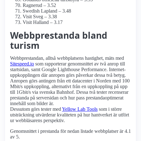
Ragnerud – 3.52
Swedish Lapland – 3.48
Visit Sveg – 3.38
Visit Halland – 3.17
Webbprestanda bland
turism
Webbprestandan, alltså webbplatsens hastighet, mäts med
Sitespeed.io
som rapporterar genomsnittet av två anrop till
startsidan, samt Google Lighthouse Performance. Internet­
uppkopplingen där anropen görs påverkar dessa två betyg.
Anropen görs antingen från ett datacenter i Norden med 100
Mbit/s uppkoppling, alternativt från en uppkoppling på upp
till 1Gbit/s via svenska Bahnhof. Dessa två tester recenserar
prestanda på serversidan och hur pass prestanda­optimerat
innehåll som bilder är.
Dessutom görs tester med
Yellow Lab Tools
som i större
utsträckning utvärderar kvaliteten på hur hantverket är utfört
ur webbläsarens perspektiv.
Genomsnittet i prestanda för nedan listade webbplatser är 4.1
av 5.