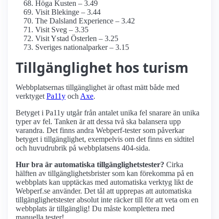
Höga Kusten – 3.49
Visit Blekinge – 3.44
The Dalsland Experience – 3.42
Visit Sveg – 3.35
Visit Ystad Österlen – 3.25
Sveriges nationalparker – 3.15
Tillgänglighet hos turism
Webbplatsernas tillgänglighet är oftast mätt både med
verktyget
Pa11y
och
Axe
.
Betyget i Pa11y utgår från antalet unika fel snarare än unika
typer av fel. Tanken är att dessa två ska balansera upp
varandra. Det finns andra Webperf-tester som påverkar
betyget i tillgänglighet, exempelvis om det finns en sidtitel
och huvudrubrik på webbplatsens 404-sida.
Hur bra är automatiska tillgänglighets­tester?
Cirka
hälften av tillgänglighets­brister som kan förekomma på en
webbplats kan upptäckas med automatiska verktyg likt de
Webperf.se använder. Det tål att upprepas att automatiska
tillgänglighets­tester absolut inte räcker till för att veta om en
webbplats är tillgänglig! Du måste komplettera med
manuella tester!