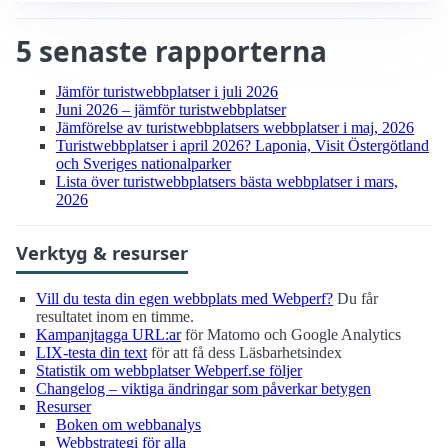
5 senaste rapporterna
Jämför turist­webbplatser i juli 2026
Juni 2026 – jämför turist­webbplatser
Jämförelse av turist­webbplatsers webbplatser i maj, 2026
Turist­webbplatser i april 2026? Laponia, Visit Östergötland
och Sveriges nationalparker
Lista över turist­webbplatsers bästa webbplatser i mars,
2026
Verktyg & resurser
Vill du testa din egen webbplats med Webperf?
Du får
resultatet inom en timme.
Kampanjtagga URL:ar
för Matomo och Google Analytics
LIX-testa din text
för att få dess Läsbarhetsindex
Statistik om webbplatser Webperf.se följer
Changelog – viktiga ändringar som påverkar betygen
Resurser
Boken om webbanalys
Webbstrategi för alla