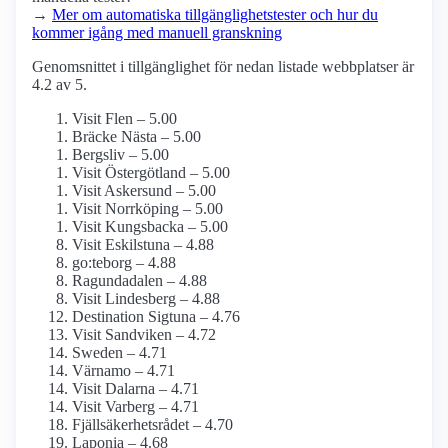
→
Mer om automatiska tillgänglighets­tester och hur du
kommer igång med manuell granskning
Genomsnittet i tillgänglighet för nedan listade webbplatser är
4.2 av 5.
Visit Flen – 5.00
Bräcke Nästa – 5.00
Bergsliv – 5.00
Visit Östergötland – 5.00
Visit Askersund – 5.00
Visit Norrköping – 5.00
Visit Kungsbacka – 5.00
Visit Eskilstuna – 4.88
go:teborg – 4.88
Ragundadalen – 4.88
Visit Lindesberg – 4.88
Destination Sigtuna – 4.76
Visit Sandviken – 4.72
Sweden – 4.71
Värnamo – 4.71
Visit Dalarna – 4.71
Visit Varberg – 4.71
Fjällsäkerhetsrådet – 4.70
Laponia – 4.68