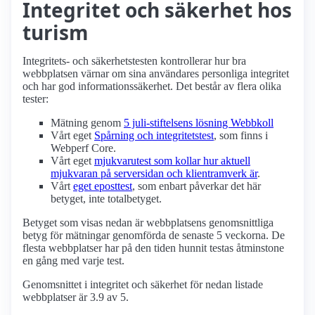
Integritet och säkerhet hos
turism
Integritets- och säkerhetstesten kontrollerar hur bra
webbplatsen värnar om sina användares personliga integritet
och har god informations­säkerhet. Det består av flera olika
tester:
Mätning genom
5 juli-stiftelsens lösning Webbkoll
Vårt eget
Spårning och integritetstest
, som finns i
Webperf Core.
Vårt eget
mjukvarutest som kollar hur aktuell
mjukvaran på serversidan och klient­ramverk är
.
Vårt
eget eposttest
, som enbart påverkar det här
betyget, inte totalbetyget.
Betyget som visas nedan är webbplatsens genomsnittliga
betyg för mätningar genomförda de senaste 5 veckorna. De
flesta webbplatser har på den tiden hunnit testas åtminstone
en gång med varje test.
Genomsnittet i integritet och säkerhet för nedan listade
webbplatser är 3.9 av 5.