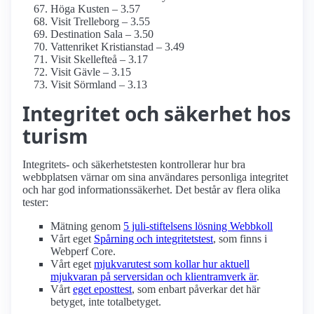
Höga Kusten – 3.57
Visit Trelleborg – 3.55
Destination Sala – 3.50
Vattenriket Kristianstad – 3.49
Visit Skellefteå – 3.17
Visit Gävle – 3.15
Visit Sörmland – 3.13
Integritet och säkerhet hos
turism
Integritets- och säkerhetstesten kontrollerar hur bra
webbplatsen värnar om sina användares personliga integritet
och har god informations­säkerhet. Det består av flera olika
tester:
Mätning genom
5 juli-stiftelsens lösning Webbkoll
Vårt eget
Spårning och integritetstest
, som finns i
Webperf Core.
Vårt eget
mjukvarutest som kollar hur aktuell
mjukvaran på serversidan och klient­ramverk är
.
Vårt
eget eposttest
, som enbart påverkar det här
betyget, inte totalbetyget.