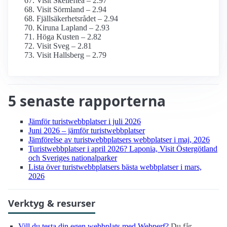
Visit Skellefteå – 2.97
Visit Sörmland – 2.94
Fjällsäkerhetsrådet – 2.94
Kiruna Lapland – 2.93
Höga Kusten – 2.82
Visit Sveg – 2.81
Visit Hallsberg – 2.79
5 senaste rapporterna
Jämför turist­webbplatser i juli 2026
Juni 2026 – jämför turist­webbplatser
Jämförelse av turist­webbplatsers webbplatser i maj, 2026
Turist­webbplatser i april 2026? Laponia, Visit Östergötland
och Sveriges nationalparker
Lista över turist­webbplatsers bästa webbplatser i mars,
2026
Verktyg & resurser
Vill du testa din egen webbplats med Webperf?
Du får