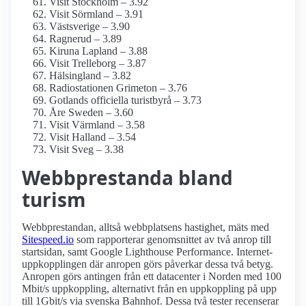
Visit Stockholm – 3.92
Visit Sörmland – 3.91
Västsverige – 3.90
Ragnerud – 3.89
Kiruna Lapland – 3.88
Visit Trelleborg – 3.87
Hälsingland – 3.82
Radiostationen Grimeton – 3.76
Gotlands officiella turistbyrå – 3.73
Åre Sweden – 3.60
Visit Värmland – 3.58
Visit Halland – 3.54
Visit Sveg – 3.38
Webbprestanda bland
turism
Webbprestandan, alltså webbplatsens hastighet, mäts med
Sitespeed.io
som rapporterar genomsnittet av två anrop till
startsidan, samt Google Lighthouse Performance. Internet­
uppkopplingen där anropen görs påverkar dessa två betyg.
Anropen görs antingen från ett datacenter i Norden med 100
Mbit/s uppkoppling, alternativt från en uppkoppling på upp
till 1Gbit/s via svenska Bahnhof. Dessa två tester recenserar