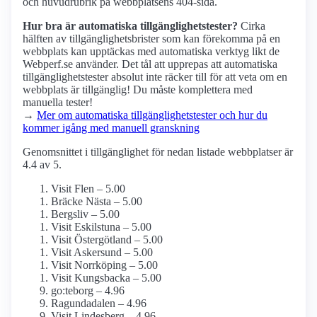
och huvudrubrik på webbplatsens 404-sida.
Hur bra är automatiska tillgänglighets­tester?
Cirka
hälften av tillgänglighets­brister som kan förekomma på en
webbplats kan upptäckas med automatiska verktyg likt de
Webperf.se använder. Det tål att upprepas att automatiska
tillgänglighets­tester absolut inte räcker till för att veta om en
webbplats är tillgänglig! Du måste komplettera med
manuella tester!
→
Mer om automatiska tillgänglighets­tester och hur du
kommer igång med manuell granskning
Genomsnittet i tillgänglighet för nedan listade webbplatser är
4.4 av 5.
Visit Flen – 5.00
Bräcke Nästa – 5.00
Bergsliv – 5.00
Visit Eskilstuna – 5.00
Visit Östergötland – 5.00
Visit Askersund – 5.00
Visit Norrköping – 5.00
Visit Kungsbacka – 5.00
go:teborg – 4.96
Ragundadalen – 4.96
Visit Lindesberg – 4.96