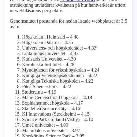
utsträckning utvärderar kvaliteten på hur hantverket är utfört
ur webbläsarens perspektiv.
Genomsnittet i prestanda för nedan listade webbplatser är 3.5
av 5.
Högskolan i Halmstad – 4.48
Högskolan Dalarna – 4.35
Universitets- och högskolerådet – 4.33
Linköpings universitet – 4.33
Karlstads Universitet – 4.30
Karolinska Institutet – 4.28
Myndigheten för yrkes­högskolan – 4.24
Kungliga Vetenskaps­akademien – 4.22
Kungliga Tekniska högskolan – 4.22
Piteå Science Park – 4.22
Studera.nu – 4.19
Marie Cederschiöld högskola – 4.18
Sophiahemmet högskola – 4.17
Skellefteå Science City – 4.16
KI Innovations (Stockholm) – 4.15
Science Park Gotland (Visby) – 4.14
Umeå universitet – 4.00
Mälardalens universitet – 3.97
Norrköping Science Park – 3.95