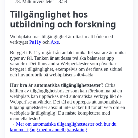
Mitt­universitetet – 3.59
Tillgänglighet hos
utbildning och forskning
Webbplatsernas tillgänglighet är oftast mätt både med
verktyget
Pa11y
och
Axe
.
Betyget i Pa11y utgår från antalet unika fel snarare än unika
typer av fel. Tanken är att dessa två ska balansera upp
varandra. Det finns andra Webperf-tester som påverkar
betyget i tillgänglighet, exempelvis om det finns en sidtitel
och huvudrubrik på webbplatsens 404-sida.
Hur bra är automatiska tillgänglighets­tester?
Cirka
hälften av tillgänglighets­brister som kan förekomma på en
webbplats kan upptäckas med automatiska verktyg likt de
Webperf.se använder. Det tål att upprepas att automatiska
tillgänglighets­tester absolut inte räcker till för att veta om en
webbplats är tillgänglig! Du måste komplettera med
manuella tester!
→
Mer om automatiska tillgänglighets­tester och hur du
kommer igång med manuell granskning