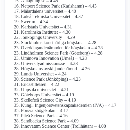
Antagning.se – 4.45
Netport Science Park (Karlshamn) – 4.43
Mälardalens universitet – 4.40
Luleå Tekniska Universitet – 4.37
Swerim – 4.34
Karlstads Universitet – 4.31
Karolinska Institutet – 4.30
Jönköpings University – 4.29
Stockholms konstnärliga högskola – 4.28
Överklagande­nämnden för högskolan – 4.28
Lindholmen Science Park (Göteborg) – 4.28
Uminova Innovation (Umeå) – 4.28
University­admissions.se – 4.28
Högskolans avskiljande­nämnd – 4.26
Lunds Universitet – 4.24
Science Park (Jönköping) – 4.23
Ericastiftelsen – 4.22
Uppsala universitet – 4.21
Göteborgs Universitet – 4.19
Skellefteå Science City – 4.19
Kungl. Ingenjörsvetenskapsakademien (IVA) – 4.17
Försvars­högskolan – 4.17
Piteå Science Park – 4.16
Sandbacka Science Park – 4.09
Innovatum Science Center (Trollhättan) – 4.08