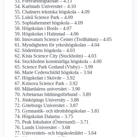
Försvars­högskolan – 4.13
Karlstads Universitet – 4.10
Chalmers tekniska högskola – 4.09
Luleå Science Park – 4.09
Sophiahemmet högskola – 4.09
Högskolan i Borås – 4.07
Högskolan i Halmstad – 4.06
Innovatum Science Center (Trollhättan) – 4.05
Myndigheten för yrkes­högskolan – 4.04
Södertörns högskola – 4.03
Kista Science City (Stockholm) – 4.03
Stockholms konstnärliga högskola – 4.00
Science Park Gotland (Visby) – 3.99
Marie Cederschiöld högskola – 3.94
Högskolan i Skövde – 3.92
Krinova Science Park – 3.92
Mälardalens universitet – 3.90
Arbetarnas bildningsförbund – 3.89
Jönköpings University – 3.88
Göteborgs Universitet – 3.87
Gymnastik- och idrotts­högskolan – 3.81
Högskolan Dalarna – 3.75
Peak Inkubator (Östersund) – 3.71
Lunds Universitet – 3.68
Universitets- och högskolerådet – 3.64