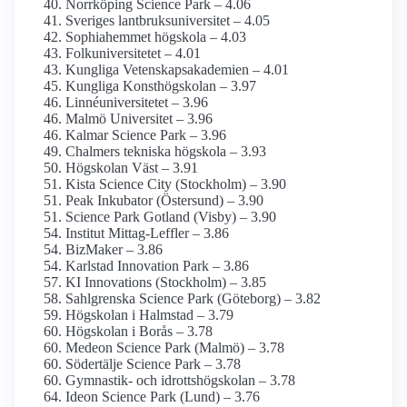
Norrköping Science Park – 4.06
Sveriges lantbruks­universitet – 4.05
Sophiahemmet högskola – 4.03
Folkuniversitetet – 4.01
Kungliga Vetenskaps­akademien – 4.01
Kungliga Konst­högskolan – 3.97
Linné­universitetet – 3.96
Malmö Universitet – 3.96
Kalmar Science Park – 3.96
Chalmers tekniska högskola – 3.93
Högskolan Väst – 3.91
Kista Science City (Stockholm) – 3.90
Peak Inkubator (Östersund) – 3.90
Science Park Gotland (Visby) – 3.90
Institut Mittag-Leffler – 3.86
BizMaker – 3.86
Karlstad Innovation Park – 3.86
KI Innovations (Stockholm) – 3.85
Sahlgrenska Science Park (Göteborg) – 3.82
Högskolan i Halmstad – 3.79
Högskolan i Borås – 3.78
Medeon Science Park (Malmö) – 3.78
Södertälje Science Park – 3.78
Gymnastik- och idrotts­högskolan – 3.78
Ideon Science Park (Lund) – 3.76