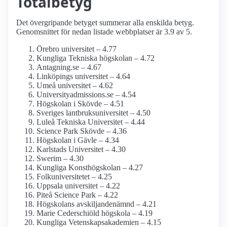
Totalbetyg
Det övergripande betyget summerar alla enskilda betyg.
Genomsnittet för nedan listade webbplatser är 3.9 av 5.
Örebro universitet – 4.77
Kungliga Tekniska högskolan – 4.72
Antagning.se – 4.67
Linköpings universitet – 4.64
Umeå universitet – 4.62
University­admissions.se – 4.54
Högskolan i Skövde – 4.51
Sveriges lantbruks­universitet – 4.50
Luleå Tekniska Universitet – 4.44
Science Park Skövde – 4.36
Högskolan i Gävle – 4.34
Karlstads Universitet – 4.30
Swerim – 4.30
Kungliga Konst­högskolan – 4.27
Folkuniversitetet – 4.25
Uppsala universitet – 4.22
Piteå Science Park – 4.22
Högskolans avskiljande­nämnd – 4.21
Marie Cederschiöld högskola – 4.19
Kungliga Vetenskaps­akademien – 4.15