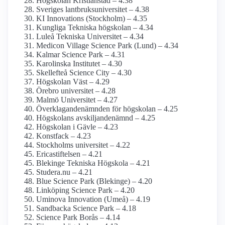
Högskolan Kristianstad – 4.38
Sveriges lantbruks­universitet – 4.38
KI Innovations (Stockholm) – 4.35
Kungliga Tekniska högskolan – 4.34
Luleå Tekniska Universitet – 4.34
Medicon Village Science Park (Lund) – 4.34
Kalmar Science Park – 4.31
Karolinska Institutet – 4.30
Skellefteå Science City – 4.30
Högskolan Väst – 4.29
Örebro universitet – 4.28
Malmö Universitet – 4.27
Överklagande­nämnden för högskolan – 4.25
Högskolans avskiljande­nämnd – 4.25
Högskolan i Gävle – 4.23
Konstfack – 4.23
Stockholms universitet – 4.22
Ericastiftelsen – 4.21
Blekinge Tekniska Högskola – 4.21
Studera.nu – 4.21
Blue Science Park (Blekinge) – 4.20
Linköping Science Park – 4.20
Uminova Innovation (Umeå) – 4.19
Sandbacka Science Park – 4.18
Science Park Borås – 4.14