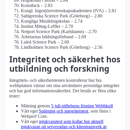
Högskolan i Borås – 2.84
Konstfack – 2.83
Kungl. Ingenjörsvetenskapsakademien (IVA) – 2.81
Sahlgrenska Science Park (Göteborg) – 2.80
Kungliga Musik­högskolan – 2.74
Institut Mittag-Leffler – 2.70
Netport Science Park (Karlshamn) – 2.70
Arbetarnas bildningsförbund – 2.69
Luleå Science Park – 2.69
Lindholmen Science Park (Göteborg) – 2.56
Integritet och säkerhet hos
utbildning och forskning
Integritets- och säkerhetstesten kontrollerar hur bra
webbplatsen värnar om sina användares personliga integritet
och har god informations­säkerhet. Det består av flera olika
tester:
Mätning genom
5 juli-stiftelsens lösning Webbkoll
Vårt eget
Spårning och integritetstest
, som finns i
Webperf Core.
Vårt eget
mjukvarutest som kollar hur aktuell
mjukvaran på serversidan och klient­ramverk är
.