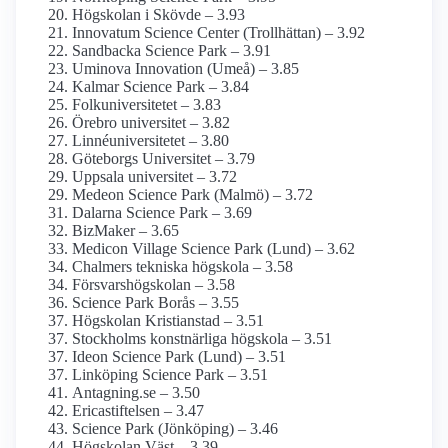
Högskolan i Skövde – 3.93
Innovatum Science Center (Trollhättan) – 3.92
Sandbacka Science Park – 3.91
Uminova Innovation (Umeå) – 3.85
Kalmar Science Park – 3.84
Folkuniversitetet – 3.83
Örebro universitet – 3.82
Linné­universitetet – 3.80
Göteborgs Universitet – 3.79
Uppsala universitet – 3.72
Medeon Science Park (Malmö) – 3.72
Dalarna Science Park – 3.69
BizMaker – 3.65
Medicon Village Science Park (Lund) – 3.62
Chalmers tekniska högskola – 3.58
Försvars­högskolan – 3.58
Science Park Borås – 3.55
Högskolan Kristianstad – 3.51
Stockholms konstnärliga högskola – 3.51
Ideon Science Park (Lund) – 3.51
Linköping Science Park – 3.51
Antagning.se – 3.50
Ericastiftelsen – 3.47
Science Park (Jönköping) – 3.46
Högskolan Väst – 3.39