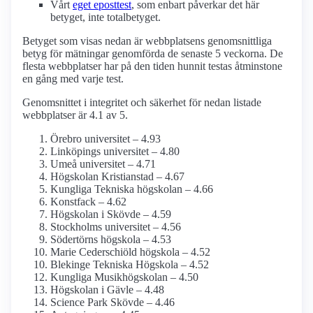
Vårt
eget eposttest
, som enbart påverkar det här
betyget, inte totalbetyget.
Betyget som visas nedan är webbplatsens genomsnittliga
betyg för mätningar genomförda de senaste 5 veckorna. De
flesta webbplatser har på den tiden hunnit testas åtminstone
en gång med varje test.
Genomsnittet i integritet och säkerhet för nedan listade
webbplatser är 4.1 av 5.
Örebro universitet – 4.93
Linköpings universitet – 4.80
Umeå universitet – 4.71
Högskolan Kristianstad – 4.67
Kungliga Tekniska högskolan – 4.66
Konstfack – 4.62
Högskolan i Skövde – 4.59
Stockholms universitet – 4.56
Södertörns högskola – 4.53
Marie Cederschiöld högskola – 4.52
Blekinge Tekniska Högskola – 4.52
Kungliga Musik­högskolan – 4.50
Högskolan i Gävle – 4.48
Science Park Skövde – 4.46