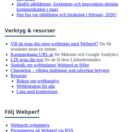
Jämför utbildnings, forsknings och innovations digitala
kommunikation i mars
Hur bra var utbildning och forskning i februari, 2026?
Verktyg & resurser
Vill du testa din egen webbplats med Webperf?
Du får
resultatet inom en timme.
Kampanjtagga URL:ar
för Matomo och Google Analytics
LIX-testa din text
för att få dess Läsbarhetsindex
Statistik om webbplatser Webperf.se följer
Changelog – viktiga ändringar som påverkar betygen
Resurser
Boken om webbanalys
Webbstrategi för alla
Lista med konferenser
Följ Webperf
Webperfs nyhetsbrev
Prenumerera på Webperf via RSS