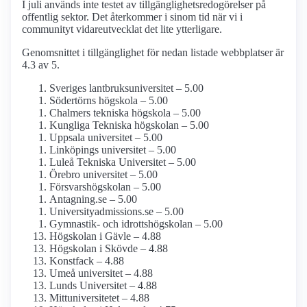
I juli används inte testet av tillgänglighets­redogörelser på
offentlig sektor. Det återkommer i sinom tid när vi i
communityt vidareutvecklat det lite ytterligare.
Genomsnittet i tillgänglighet för nedan listade webbplatser är
4.3 av 5.
Sveriges lantbruks­universitet – 5.00
Södertörns högskola – 5.00
Chalmers tekniska högskola – 5.00
Kungliga Tekniska högskolan – 5.00
Uppsala universitet – 5.00
Linköpings universitet – 5.00
Luleå Tekniska Universitet – 5.00
Örebro universitet – 5.00
Försvars­högskolan – 5.00
Antagning.se – 5.00
University­admissions.se – 5.00
Gymnastik- och idrotts­högskolan – 5.00
Högskolan i Gävle – 4.88
Högskolan i Skövde – 4.88
Konstfack – 4.88
Umeå universitet – 4.88
Lunds Universitet – 4.88
Mitt­universitetet – 4.88