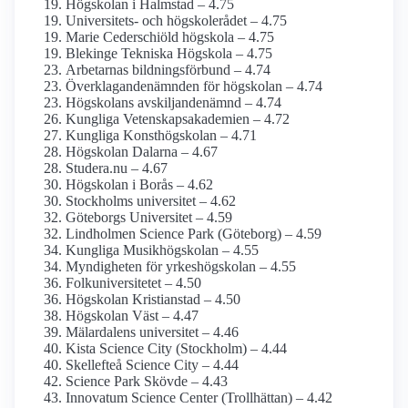
Högskolan i Halmstad – 4.75
Universitets- och högskolerådet – 4.75
Marie Cederschiöld högskola – 4.75
Blekinge Tekniska Högskola – 4.75
Arbetarnas bildningsförbund – 4.74
Överklagande­nämnden för högskolan – 4.74
Högskolans avskiljande­nämnd – 4.74
Kungliga Vetenskaps­akademien – 4.72
Kungliga Konst­högskolan – 4.71
Högskolan Dalarna – 4.67
Studera.nu – 4.67
Högskolan i Borås – 4.62
Stockholms universitet – 4.62
Göteborgs Universitet – 4.59
Lindholmen Science Park (Göteborg) – 4.59
Kungliga Musik­högskolan – 4.55
Myndigheten för yrkes­högskolan – 4.55
Folkuniversitetet – 4.50
Högskolan Kristianstad – 4.50
Högskolan Väst – 4.47
Mälardalens universitet – 4.46
Kista Science City (Stockholm) – 4.44
Skellefteå Science City – 4.44
Science Park Skövde – 4.43
Innovatum Science Center (Trollhättan) – 4.42