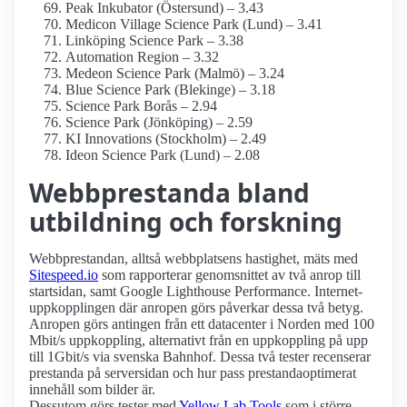
Peak Inkubator (Östersund) – 3.43
Medicon Village Science Park (Lund) – 3.41
Linköping Science Park – 3.38
Automation Region – 3.32
Medeon Science Park (Malmö) – 3.24
Blue Science Park (Blekinge) – 3.18
Science Park Borås – 2.94
Science Park (Jönköping) – 2.59
KI Innovations (Stockholm) – 2.49
Ideon Science Park (Lund) – 2.08
Webbprestanda bland
utbildning och forskning
Webbprestandan, alltså webbplatsens hastighet, mäts med
Sitespeed.io
som rapporterar genomsnittet av två anrop till
startsidan, samt Google Lighthouse Performance. Internet­
uppkopplingen där anropen görs påverkar dessa två betyg.
Anropen görs antingen från ett datacenter i Norden med 100
Mbit/s uppkoppling, alternativt från en uppkoppling på upp
till 1Gbit/s via svenska Bahnhof. Dessa två tester recenserar
prestanda på serversidan och hur pass prestanda­optimerat
innehåll som bilder är.
Dessutom görs tester med
Yellow Lab Tools
som i större