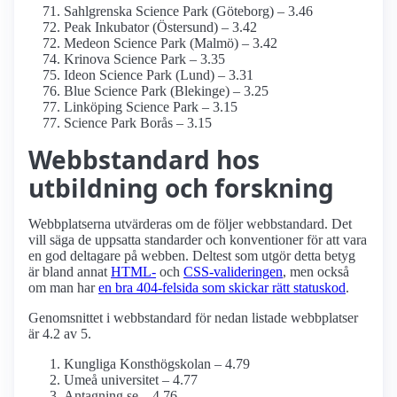
Sahlgrenska Science Park (Göteborg) – 3.46
Peak Inkubator (Östersund) – 3.42
Medeon Science Park (Malmö) – 3.42
Krinova Science Park – 3.35
Ideon Science Park (Lund) – 3.31
Blue Science Park (Blekinge) – 3.25
Linköping Science Park – 3.15
Science Park Borås – 3.15
Webbstandard hos
utbildning och forskning
Webbplatserna utvärderas om de följer webbstandard. Det
vill säga de uppsatta standarder och konventioner för att vara
en god deltagare på webben. Deltest som utgör detta betyg
är bland annat
HTML-
och
CSS-valideringen
, men också
om man har
en bra 404-felsida som skickar rätt statuskod
.
Genomsnittet i webbstandard för nedan listade webbplatser
är 4.2 av 5.
Kungliga Konst­högskolan – 4.79
Umeå universitet – 4.77
Antagning.se – 4.76