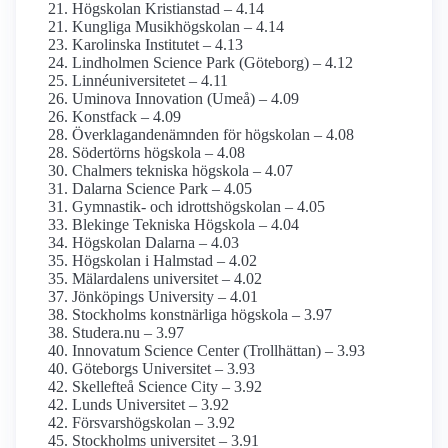
Högskolan Kristianstad – 4.14
Kungliga Musik­högskolan – 4.14
Karolinska Institutet – 4.13
Lindholmen Science Park (Göteborg) – 4.12
Linné­universitetet – 4.11
Uminova Innovation (Umeå) – 4.09
Konstfack – 4.09
Överklagande­nämnden för högskolan – 4.08
Södertörns högskola – 4.08
Chalmers tekniska högskola – 4.07
Dalarna Science Park – 4.05
Gymnastik- och idrotts­högskolan – 4.05
Blekinge Tekniska Högskola – 4.04
Högskolan Dalarna – 4.03
Högskolan i Halmstad – 4.02
Mälardalens universitet – 4.02
Jönköpings University – 4.01
Stockholms konstnärliga högskola – 3.97
Studera.nu – 3.97
Innovatum Science Center (Trollhättan) – 3.93
Göteborgs Universitet – 3.93
Skellefteå Science City – 3.92
Lunds Universitet – 3.92
Försvars­högskolan – 3.92
Stockholms universitet – 3.91