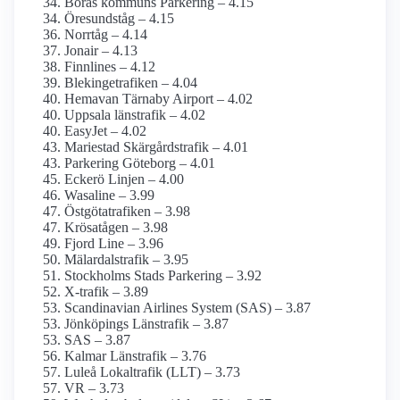
Borås kommuns Parkering – 4.15
Öresundståg – 4.15
Norrtåg – 4.14
Jonair – 4.13
Finnlines – 4.12
Blekingetrafiken – 4.04
Hemavan Tärnaby Airport – 4.02
Uppsala länstrafik – 4.02
EasyJet – 4.02
Mariestad Skärgårdstrafik – 4.01
Parkering Göteborg – 4.01
Eckerö Linjen – 4.00
Wasaline – 3.99
Östgötatrafiken – 3.98
Krösatågen – 3.98
Fjord Line – 3.96
Mälardalstrafik – 3.95
Stockholms Stads Parkering – 3.92
X-trafik – 3.89
Scandinavian Airlines System (SAS) – 3.87
Jönköpings Länstrafik – 3.87
SAS – 3.87
Kalmar Länstrafik – 3.76
Luleå Lokaltrafik (LLT) – 3.73
VR – 3.73