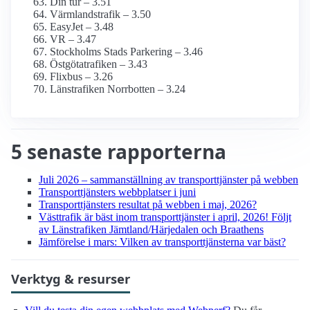
Din tur – 3.51
Värmlandstrafik – 3.50
EasyJet – 3.48
VR – 3.47
Stockholms Stads Parkering – 3.46
Östgötatrafiken – 3.43
Flixbus – 3.26
Länstrafiken Norrbotten – 3.24
5 senaste rapporterna
Juli 2026 – sammanställning av transport­tjänster på webben
Transport­tjänsters webbplatser i juni
Transport­tjänsters resultat på webben i maj, 2026?
Västtrafik är bäst inom transport­tjänster i april, 2026! Följt
av Länstrafiken Jämtland/Härjedalen och Braathens
Jämförelse i mars: Vilken av transport­tjänsterna var bäst?
Verktyg & resurser