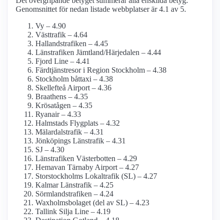
Det övergripande betyget summerar alla enskilda betyg.
Genomsnittet för nedan listade webbplatser är 4.1 av 5.
Vy – 4.90
Västtrafik – 4.64
Hallandstrafiken – 4.45
Länstrafiken Jämtland/Härjedalen – 4.44
Fjord Line – 4.41
Färdtjänstresor i Region Stockholm – 4.38
Stockholm båttaxi – 4.38
Skellefteå Airport – 4.36
Braathens – 4.35
Krösatågen – 4.35
Ryanair – 4.33
Halmstads Flygplats – 4.32
Mälardalstrafik – 4.31
Jönköpings Länstrafik – 4.31
SJ – 4.30
Länstrafiken Västerbotten – 4.29
Hemavan Tärnaby Airport – 4.27
Storstockholms Lokaltrafik (SL) – 4.27
Kalmar Länstrafik – 4.25
Sörmlandstrafiken – 4.24
Waxholms­bolaget (del av SL) – 4.23
Tallink Silja Line – 4.19