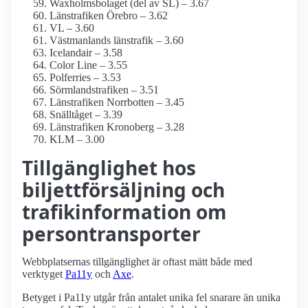
Waxholms­bolaget (del av SL) – 3.67
Länstrafiken Örebro – 3.62
VL – 3.60
Västmanlands länstrafik – 3.60
Icelandair – 3.58
Color Line – 3.55
Polferries – 3.53
Sörmlandstrafiken – 3.51
Länstrafiken Norrbotten – 3.45
Snälltåget – 3.39
Länstrafiken Kronoberg – 3.28
KLM – 3.00
Tillgänglighet hos
biljettförsäljning och
trafikinformation om
persontransporter
Webbplatsernas tillgänglighet är oftast mätt både med
verktyget
Pa11y
och
Axe
.
Betyget i Pa11y utgår från antalet unika fel snarare än unika