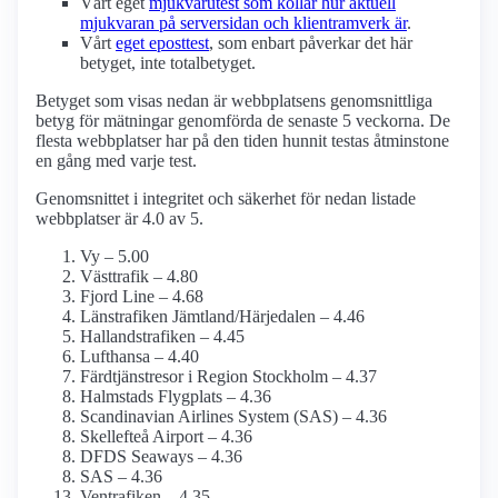
Vårt eget
mjukvarutest som kollar hur aktuell
mjukvaran på serversidan och klient­ramverk är
.
Vårt
eget eposttest
, som enbart påverkar det här
betyget, inte totalbetyget.
Betyget som visas nedan är webbplatsens genomsnittliga
betyg för mätningar genomförda de senaste 5 veckorna. De
flesta webbplatser har på den tiden hunnit testas åtminstone
en gång med varje test.
Genomsnittet i integritet och säkerhet för nedan listade
webbplatser är 4.0 av 5.
Vy – 5.00
Västtrafik – 4.80
Fjord Line – 4.68
Länstrafiken Jämtland/Härjedalen – 4.46
Hallandstrafiken – 4.45
Lufthansa – 4.40
Färdtjänstresor i Region Stockholm – 4.37
Halmstads Flygplats – 4.36
Scandinavian Airlines System (SAS) – 4.36
Skellefteå Airport – 4.36
DFDS Seaways – 4.36
SAS – 4.36
Ventrafiken – 4.35