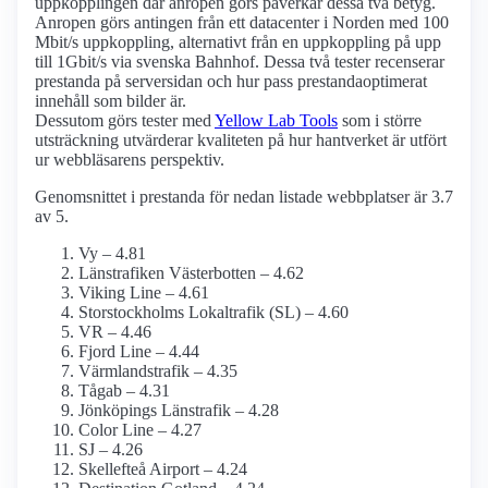
uppkopplingen där anropen görs påverkar dessa två betyg.
Anropen görs antingen från ett datacenter i Norden med 100
Mbit/s uppkoppling, alternativt från en uppkoppling på upp
till 1Gbit/s via svenska Bahnhof. Dessa två tester recenserar
prestanda på serversidan och hur pass prestanda­optimerat
innehåll som bilder är.
Dessutom görs tester med
Yellow Lab Tools
som i större
utsträckning utvärderar kvaliteten på hur hantverket är utfört
ur webbläsarens perspektiv.
Genomsnittet i prestanda för nedan listade webbplatser är 3.7
av 5.
Vy – 4.81
Länstrafiken Västerbotten – 4.62
Viking Line – 4.61
Storstockholms Lokaltrafik (SL) – 4.60
VR – 4.46
Fjord Line – 4.44
Värmlandstrafik – 4.35
Tågab – 4.31
Jönköpings Länstrafik – 4.28
Color Line – 4.27
SJ – 4.26
Skellefteå Airport – 4.24