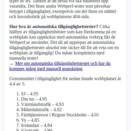
typer av fel. Tanken är att dessa två ska balansera upp
varandra. Det finns andra Webperf-tester som påverkar
betyget i tillgänglighet, exempelvis om det finns en sidtitel
och huvudrubrik på webbplatsens 404-sida.
Hur bra är automatiska tillgänglighets­tester?
Cirka
hälften av tillgänglighets­brister som kan förekomma på en
webbplats kan upptäckas med automatiska verktyg likt de
Webperf.se använder. Det tål att upprepas att automatiska
tillgänglighets­tester absolut inte räcker till för att veta om en
webbplats är tillgänglig! Du måste komplettera med
manuella tester!
→
Mer om automatiska tillgänglighets­tester och hur du
kommer igång med manuell granskning
Genomsnittet i tillgänglighet för nedan listade webbplatser är
4.4 av 5.
SJ – 4.95
Din tur – 4.95
Värmlandstrafik – 4.93
Mälardalstrafik – 4.92
Färdtjänstresor i Region Stockholm – 4.91
Vy – 4.85
Icelandair – 4.84
Västtrafik – 4.80