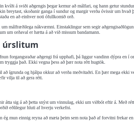
eðin kvíði á sviði aðgengis þegar kemur að málfari, og hann getur stund
 breytast, skoðanir ganga í sundur og margir verða óvissir um hvað þeir
rstaða en að einhver noti ófullkomið orð.
a um málfræðilega nákvæmni. Einstaklingur sem segir aðgengisaðlögun e
ttingum um orðaval er hætta á að við missum bandamann.
 úrslitum
nun forgangsraðar aðgengi frá upphafi, þá liggur vandinn dýpra en í or
m tryggja það. Ekki vegna þess að þær nota rétt hugtök.
 að ígrunda og hjálpa okkur að verða meðvitaðri. En þær mega ekki ver
 vilja til að gera rétt.
ir átta sig á að þetta snýst um vinnulag, ekki um viðbót eftir á. Með rét
ið eðlilegur hluti af hverju verkefni.
 ég mun einnig reyna að mæta þeim sem nota það af forvitni frekar en 