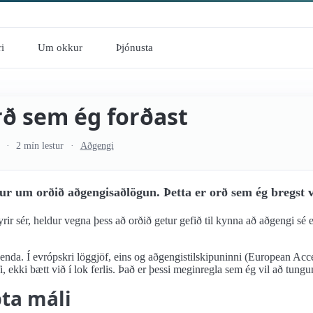
i
Um okkur
Þjónusta
ð sem ég forðast
2 mín lestur
Aðgengi
 um orðið aðgengisaðlögun. Þetta er orð sem ég bregst vi
rir sér, heldur vegna þess að orðið getur gefið til kynna að aðgengi sé e
nda. Í evrópskri löggjöf, eins og aðgengistilskipuninni (European Acce
 ekki bætt við í lok ferlis. Það er þessi meginregla sem ég vil að tung
pta máli