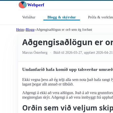
Webperf
Vefsíður
Blogg & skýrslur
Prófa & verkfær
Heim
Blogg
Aðgengisaðlögun er orð sem ég forðast
Aðgengisaðlögun er or
Marcus Österberg
Búið til
2026-03-27
, uppfært
2026-04-21
Undanfarið hafa komið upp talsverðar umræður
Ekki vegna þess að ég telji alla sem nota það hafa rangt fy
lagast þegar allt annað er tilbúið.
Aðgengi á ekki að vera aðlögun. Það á að vera grunnforse
meginreglan skýr. Aðgengi á að vera innbyggt frá upphafi,
Orðin sem við veljum ski