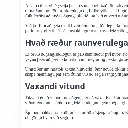
Á sama tíma vil ég setja þetta í samhengi. Það ríkir ákv
umræðum um fötlun, skerðingu og fjölbreytileika. Hugtökin
fólk forðist að ræða aðgengi alfarið, og það er verri niðu
Við þurfum að geta mætt hvert öðru án gríðarlegra krafn
gerir í reynd rétt. Ef sá einstaklingur mætir svo leiðré
Hvað ræður raunverulega
Ef orðið aðgengisaðlögun er það sem ræður því hvort stof
vegna þess að þær hafa ferla, vinnureglur og þekkingu se
Umræður um hugtök gegna hlutverki. Þær neyða okkur til
skapa menningu þar sem óttinn við að segja rangt yfirgnæfir
Vaxandi vitund
Jákvætt er að vitund um aðgengi er að vaxa. Fleiri stofnan
viðurkenndum stöðlum og leiðbeiningum getur aðgengi orð
Ég mun halda áfram að forðast orðið aðgengisaðlögun. En
eingöngu hvað við segjum.