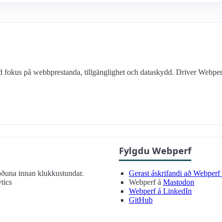
ed fokus på webbprestanda, tillgänglighet och dataskydd. Driver Webp
Fylgdu Webperf
öðuna innan klukkustundar.
Gerast áskrifandi að Webper
tics
Webperf á
Mastodon
Webperf á LinkedIn
GitHub