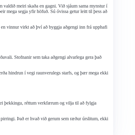
um valdið meiri skaða en gagni. Við sjáum sama mynstur í
 mega segja yfir höfuð. Sú óvissa getur leitt til þess að
n vinnur virkt að því að byggja aðgengi inn frá upphafi
ðavali. Stofnanir sem taka aðgengi alvarlega gera það
ða hindrun í vegi raunverulegs starfs, og þær mega ekki
tri þekkingu, réttum verkfærum og vilja til að fylgja
pirringi. Það er hvað við gerum sem ræður úrslitum, ekki