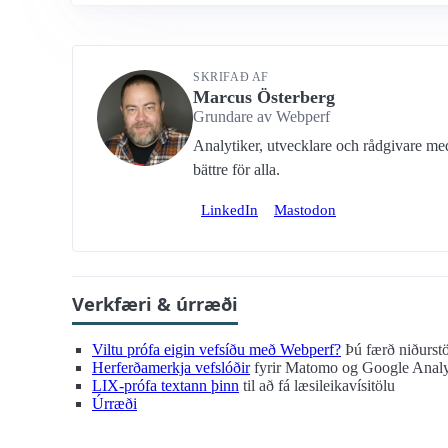
SKRIFAÐ AF
Marcus Österberg
Grundare av Webperf
Analytiker, utvecklare och rådgivare m
bättre för alla.
LinkedIn
Mastodon
Verkfæri & úrræði
Viltu prófa eigin vefsíðu með Webperf?
Þú færð niðurst
Herferðamerkja vefslóðir
fyrir Matomo og Google Analy
LIX-prófa textann þinn
til að fá læsileikavísitölu
Úrræði