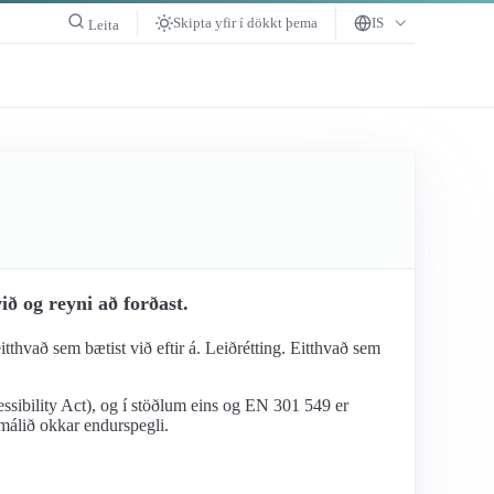
Skipta yfir í dökkt þema
IS
Leita
ð og reyni að forðast.
itthvað sem bætist við eftir á. Leiðrétting. Eitthvað sem
ssibility Act), og í stöðlum eins og EN 301 549 er
umálið okkar endurspegli.