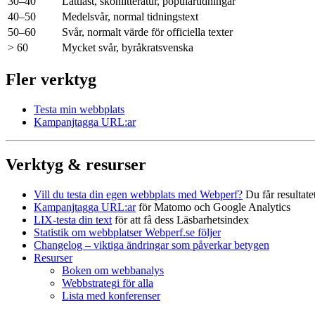
30–40
Lättläst, skönlitteratur, populärtidningar
40–50
Medelsvår, normal tidningstext
50–60
Svår, normalt värde för officiella texter
> 60
Mycket svår, byråkratsvenska
Fler verktyg
Testa min webbplats
Kampanjtagga URL:ar
Verktyg & resurser
Vill du testa din egen webbplats med Webperf?
Du får resultat
Kampanjtagga URL:ar
för Matomo och Google Analytics
LIX-testa din text
för att få dess Läsbarhetsindex
Statistik om webbplatser Webperf.se följer
Changelog – viktiga ändringar som påverkar betygen
Resurser
Boken om webbanalys
Webbstrategi för alla
Lista med konferenser