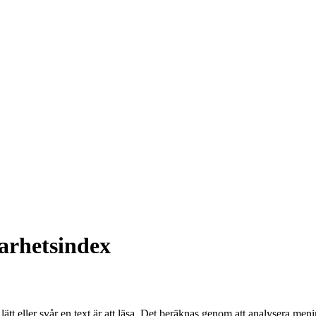
arhetsindex
ätt eller svår en text är att läsa. Det beräknas genom att analysera me