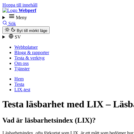
Hoppa till innehåll
Webperf
Meny
Sök
Byt till mörkt läge
SV
Webbplatser
Blogg & rapporter
Testa & verktyg
Om oss
Tjänster
Hem
Testa
LIX-test
Testa läsbarhet med LIX – Läsb
Vad är läsbarhetsindex (LIX)?
Läsbarhetsindex, ofta förkortat som LIX, är ett mått som bedömer hur l