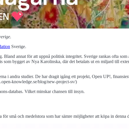
erige.
ation
Sverige.
 Bland annat för att uppnå politisk integritet. Sverige rankas ofta som a
 som bygget av Nya Karolinska, där det betalats ut en miljard till exte
rna i andra studier. De har dragit igång ett projekt, Open UP!, finans
up.open-knowledge.se/blog/new-project-sv/)
nons-databas. Vilket minskar chansen till insyn.
bra för små och medelstora som har sämre möjligheter att köpa in denna d