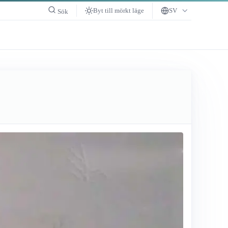
Byt till mörkt läge
SV
Sök