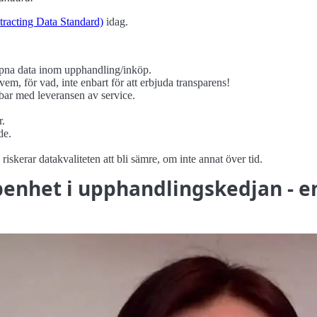
acting Data Standard)
idag.
ppna data inom upphandling/inköp.
m, för vad, inte enbart för att erbjuda transparens!
ar med leveransen av service.
r.
de.
skerar datakvaliteten att bli sämre, om inte annat över tid.
penhet i upphandlingskedjan - en 