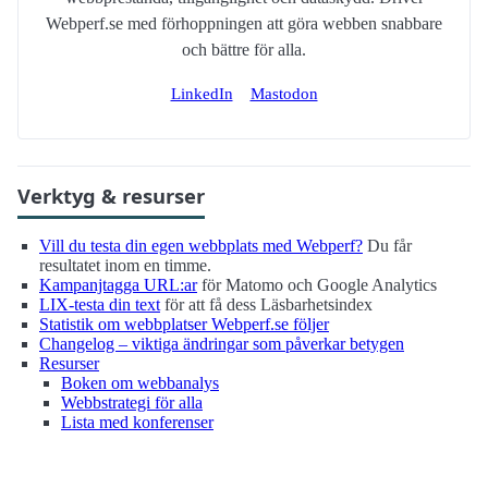
Webperf.se med förhoppningen att göra webben snabbare
och bättre för alla.
LinkedIn
Mastodon
Verktyg & resurser
Vill du testa din egen webbplats med Webperf?
Du får
resultatet inom en timme.
Kampanjtagga URL:ar
för Matomo och Google Analytics
LIX-testa din text
för att få dess Läsbarhetsindex
Statistik om webbplatser Webperf.se följer
Changelog – viktiga ändringar som påverkar betygen
Resurser
Boken om webbanalys
Webbstrategi för alla
Lista med konferenser