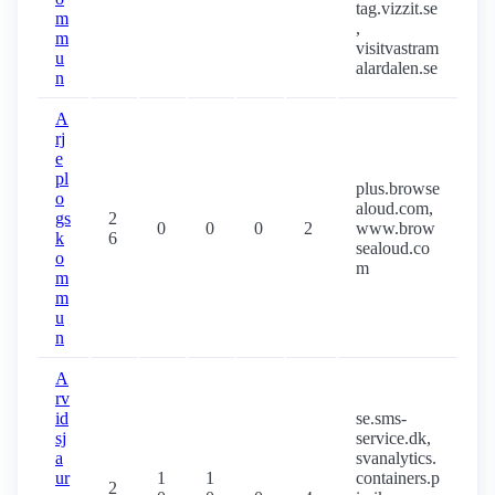
tag.vizzit.se
m
,
m
visitvastram
u
alardalen.se
n
A
rj
e
pl
plus.browse
o
aloud.com,
gs
2
0
0
0
2
www.brow
k
6
sealoud.co
o
m
m
m
u
n
A
rv
id
se.sms-
sj
service.dk,
a
svanalytics.
ur
1
1
containers.p
2