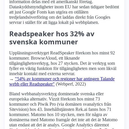
information delas med ett amerikanskt företag.
Dataskyddsmyndigheter inom EU har sedan tidigare bedömt
att just Google Fonts kan utgöra en otillåten
tredjelandsöverföring om det laddas direkt från Googles
servrar i stället för att ligga lokalt på webbplatsen.
Readspeaker hos 32% av
svenska kommuner
Uppläsningsverktyget ReadSpeaker förekom hos minst 92
kommuner. BrowseAloud, ett liknande
tillgänglighetsverktyg, hos 27 stycken. Det är verktyg som
fyller en viktig funktion för tillgängligheten men som likväl
innebär kontakt med externa servrar.
→
"54% av kommuner och regioner har antingen Talande
webb eller Readspeaker"
(Webperf, 2022)
Bland webbanalysverktyg dominerade svenska eller
europeiska alternativ. Vizzit förekom hos minst 73
kommuner och Piwik Pro (via domänen svanalytics från
Sitevision) hos 43. Innehållstjänsten Rek.ai fanns hos 71
kommuner. Matomo hos 10 stycken, men för några av
domänerna med Matomo framgår det inte att det är Matomo
utan endast att det är analys. Google Analytics däremot