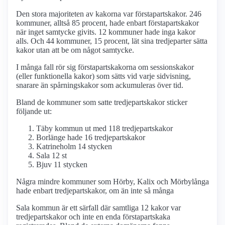
Den stora majoriteten av kakorna var förstapartskakor. 246
kommuner, alltså 85 procent, hade enbart förstapartskakor
när inget samtycke givits. 12 kommuner hade inga kakor
alls. Och 44 kommuner, 15 procent, lät sina tredjeparter sätta
kakor utan att be om något samtycke.
I många fall rör sig förstapartskakorna om sessionskakor
(eller funktionella kakor) som sätts vid varje sidvisning,
snarare än spårningskakor som ackumuleras över tid.
Bland de kommuner som satte tredjepartskakor sticker
följande ut:
Täby kommun ut med 118 tredjepartskakor
Borlänge hade 16 tredjepartskakor
Katrineholm 14 stycken
Sala 12 st
Bjuv 11 stycken
Några mindre kommuner som Hörby, Kalix och Mörbylånga
hade enbart tredjepartskakor, om än inte så många
Sala kommun är ett särfall där samtliga 12 kakor var
tredjepartskakor och inte en enda förstapartskaka