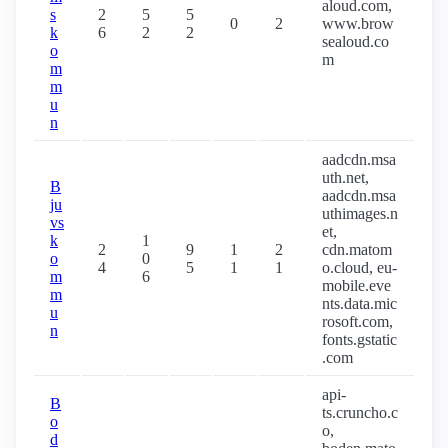
aloud.com,
s
2
5
5
0
2
www.brow
k
6
2
2
sealoud.co
o
m
m
m
u
n
aadcdn.msa
uth.net,
B
aadcdn.msa
ju
uthimages.n
vs
et,
k
1
2
9
1
2
cdn.matom
o
0
4
5
1
1
o.cloud, eu-
m
6
mobile.eve
m
nts.data.mic
u
rosoft.com,
n
fonts.gstatic
.com
api-
B
ts.cruncho.c
o
o,
d