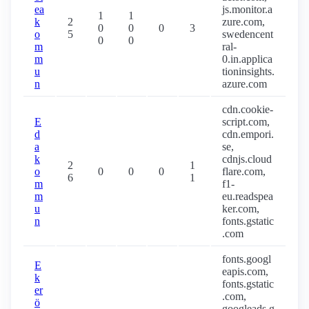
ea
js.monitor.a
1
1
k
2
zure.com,
0
0
0
3
o
5
swedencent
0
0
m
ral-
m
0.in.applica
u
tioninsights.
n
azure.com
cdn.cookie-
E
script.com,
d
cdn.empori.
a
se,
k
cdnjs.cloud
2
1
o
0
0
0
flare.com,
6
1
m
f1-
m
eu.readspea
u
ker.com,
n
fonts.gstatic
.com
fonts.googl
E
eapis.com,
k
fonts.gstatic
er
.com,
ö
googleads.g