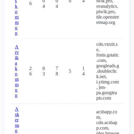
s
0
0
0
4
iwik.pro,
6
k
4
4
svanalytics.
o
piwik.pro,
m
tile.openstre
m
etmap.org
u
n
cdn.vizzit.s
A
e,
rv
fonts.gstatic
ik
.com,
a
googleads.g
k
2
8
7
1
5
.doubleclic
o
6
3
8
4
k.net,
m
i.ytimg.com
m
, jnn-
u
pa.googlea
n
pis.com
A
acsbapp.co
sk
m,
er
cdn.acsbap
su
p.com,
n
plus.browse