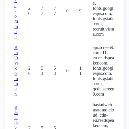
k
e,
e
2
7
7
fonts.googl
k
0
9
6
7
7
eapis.com,
o
fonts.gstatic
m
.com,
m
recruit.vism
u
a.com
n
B
api.screen9.
ur
com, f1-
lö
eu.readspea
vs
ker.com,
k
2
5
5
1
fonts.googl
0
o
6
3
3
1
eapis.com,
m
fonts.gstatic
m
.com,
u
qcdn.screen
n
9.com
bastadweb.
B
matomo.clo
ås
ud, cdn-
ta
eu.readspea
ds
ker.com,
k
2
5
5