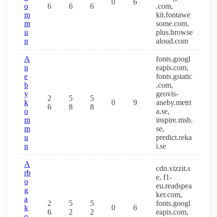
0
6
o
6
6
6
.com,
m
kit.fontawe
m
some.com,
u
plus.browse
n
aloud.com
A
fonts.googl
n
eapis.com,
e
fonts.gstatic
b
.com,
y
geovis-
2
5
5
k
0
9
aneby.metri
6
8
8
o
a.se,
m
inspire.msb.
m
se,
u
predict.reka
n
i.se
A
cdn.vizzit.s
rb
e, f1-
o
eu.readspea
g
ker.com,
a
2
5
5
fonts.googl
k
0
6
6
2
2
eapis.com,
o