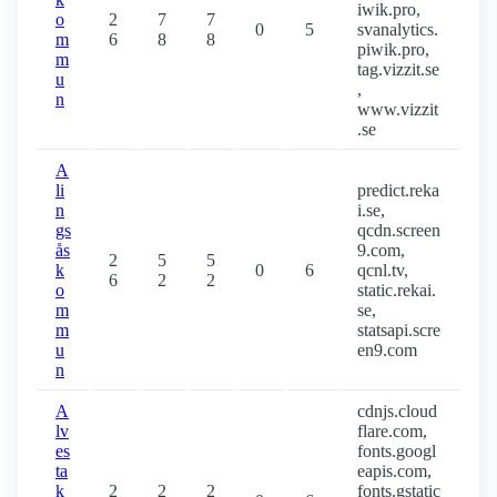
iwik.pro,
o
2
7
7
0
5
svanalytics.
m
6
8
8
piwik.pro,
m
tag.vizzit.se
u
,
n
www.vizzit
.se
A
li
predict.reka
n
i.se,
gs
qcdn.screen
ås
9.com,
2
5
5
k
0
6
qcnl.tv,
6
2
2
o
static.rekai.
m
se,
m
statsapi.scre
u
en9.com
n
A
cdnjs.cloud
lv
flare.com,
es
fonts.googl
ta
eapis.com,
k
2
2
2
fonts.gstatic