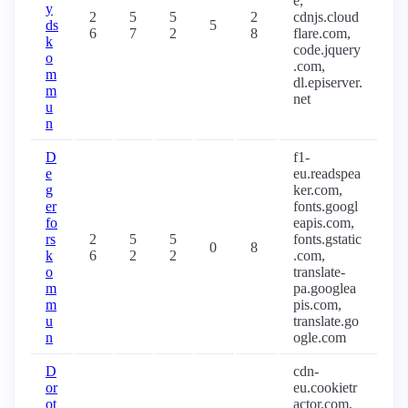
e,
y
2
5
5
2
cdnjs.cloud
ds
5
6
7
2
8
flare.com,
k
code.jquery
o
.com,
m
dl.episerver.
m
net
u
n
D
f1-
e
eu.readspea
g
ker.com,
er
fonts.googl
fo
eapis.com,
rs
2
5
5
fonts.gstatic
0
8
k
6
2
2
.com,
o
translate-
m
pa.googlea
m
pis.com,
u
translate.go
n
ogle.com
D
cdn-
or
eu.cookietr
ot
actor.com,