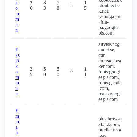
k
2
8
7
1
5
.doubleclic
o
6
3
8
5
k.net,
m
i.ytimg.com
m
, jnn-
u
pa.googlea
n
pis.com
artvise.hogl
E
andet.se,
ks
cdn-
jö
eu.readspea
k
ker.com,
2
5
5
1
o
0
fonts.googl
5
0
0
1
m
eapis.com,
m
fonts.gstatic
u
.com,
n
maps.googl
eapis.com
E
m
plus.browse
m
aloud.com,
a
predict.reka
b
i.se,