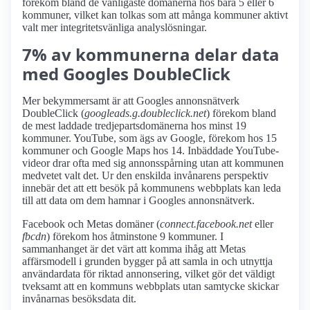
förekom bland de vanligaste domänerna hos bara 5 eller 6
kommuner, vilket kan tolkas som att många kommuner aktivt
valt mer integritetsvänliga analyslösningar.
7% av kommunerna delar data
med Googles DoubleClick
Mer bekymmersamt är att Googles annonsnätverk
DoubleClick (
googleads.g.doubleclick.net
) förekom bland
de mest laddade tredjepartsdomänerna hos minst 19
kommuner. YouTube, som ägs av Google, förekom hos 15
kommuner och Google Maps hos 14. Inbäddade YouTube-
videor drar ofta med sig annonsspårning utan att kommunen
medvetet valt det. Ur den enskilda invånarens perspektiv
innebär det att ett besök på kommunens webbplats kan leda
till att data om dem hamnar i Googles annonsnätverk.
Facebook och Metas domäner (
connect.facebook.net
eller
fbcdn
) förekom hos åtminstone 9 kommuner. I
sammanhanget är det värt att komma ihåg att Metas
affärsmodell i grunden bygger på att samla in och utnyttja
användardata för riktad annonsering, vilket gör det väldigt
tveksamt att en kommuns webbplats utan samtycke skickar
invånarnas besöksdata dit.