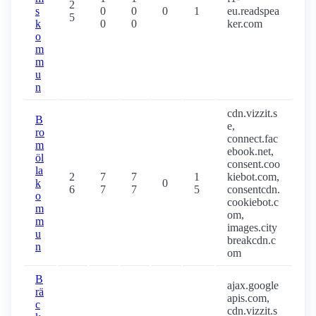
2
s
0
0
0
1
eu.readspea
5
k
0
0
ker.com
o
m
m
u
n
cdn.vizzit.s
B
e,
ro
connect.fac
m
ebook.net,
öl
consent.coo
la
2
7
7
1
kiebot.com,
k
0
6
7
7
5
consentcdn.
o
cookiebot.c
m
om,
m
images.city
u
breakcdn.c
n
om
B
ajax.google
rä
apis.com,
c
cdn.vizzit.s