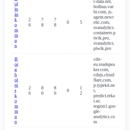
r-data.net,
ol
bollnas.var
ln
bi.com, js-
äs
agent.newr
k
2
7
7
0
5
elic.com,
o
6
8
8
svanalytics.
m
containers.p
m
iwik.pro,
u
svanalytics.
n
piwik.pro
B
cdn-
or
eu.readspea
g
ker.com,
h
cdnjs.cloud
ol
flare.com,
m
p.typekit.ne
2
8
8
1
s
0
t,
6
0
0
2
k
predict.reka
o
i.se,
m
region1.goo
m
gle-
u
analytics.co
n
m