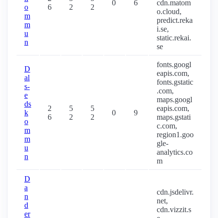
0
6
cdn.matom
o
6
2
2
o.cloud,
m
predict.reka
m
i.se,
u
static.rekai.
n
se
fonts.googl
D
eapis.com,
al
fonts.gstatic
s-
.com,
e
maps.googl
ds
2
5
5
eapis.com,
k
0
9
6
2
2
maps.gstati
o
c.com,
m
region1.goo
m
gle-
u
analytics.co
n
m
D
a
cdn.jsdelivr.
n
net,
d
cdn.vizzit.s
er