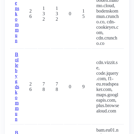
boden.mato
e
mo.cloud,
ns
1
1
2
1
bodenskom
k
3
3
0
6
5
mun.crunch
o
2
2
o.co, cdn-
m
cookieyes.c
m
om,
u
cdn.crunch
n
o.co
B
ol
cdn.vizzit.s
le
e,
b
code.jquery
y
.com, f1-
g
2
7
7
eu.readspea
ds
0
9
6
8
8
ker.com,
k
maps.googl
o
eapis.com,
m
plus.browse
m
aloud.com
u
n
bam.eu01.n
B