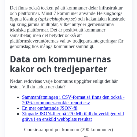
Det finns också tecken på att kommuner delar infrastruktur
och plattformar. Minst 7 kommuner använde Helsingborgs
öppna lösning (
api.helsingborg.se
) och kakantalen klustrade
sig kring jämna multiplar, vilket antyder gemensamma
tekniska plattformar. Det är positivt att kommuner
samarbetar, men det betyder också att
plattformsleverantörernas val av tredjepartsintegreringar får
genomslag hos många kommuner samtidigt.
Data om kommunernas
kakor och tredjeparter
Nedan redovisas varje kommuns uppgifter enligt det här
testet. Vill du ladda ner data?
Sammanfattningen i CSV-format så finns den också -
2026-kommuner-cookie_report.csv
En mer omfattande JSON-fil
Zippade JSON-filer på 270 Mb ifall du verkligen vill
gräva i en enskild webbplats resultat
Cookie-rapport per kommun (290 kommuner)