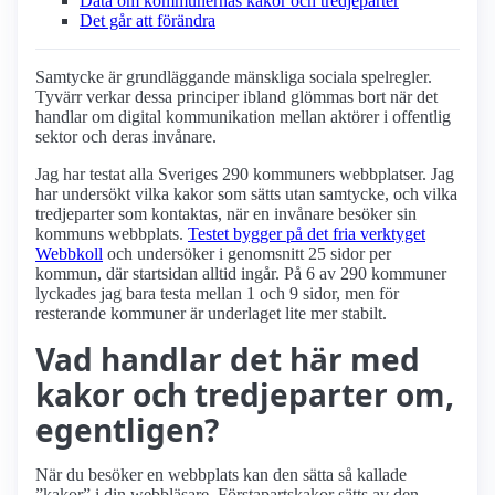
Data om kommunernas kakor och tredjeparter
Det går att förändra
Samtycke är grundläggande mänskliga sociala spelregler.
Tyvärr verkar dessa principer ibland glömmas bort när det
handlar om digital kommunikation mellan aktörer i offentlig
sektor och deras invånare.
Jag har testat alla Sveriges 290 kommuners webbplatser. Jag
har undersökt vilka kakor som sätts utan samtycke, och vilka
tredjeparter som kontaktas, när en invånare besöker sin
kommuns webbplats.
Testet bygger på det fria verktyget
Webbkoll
och undersöker i genomsnitt 25 sidor per
kommun, där startsidan alltid ingår. På 6 av 290 kommuner
lyckades jag bara testa mellan 1 och 9 sidor, men för
resterande kommuner är underlaget lite mer stabilt.
Vad handlar det här med
kakor och tredjeparter om,
egentligen?
När du besöker en webbplats kan den sätta så kallade
kakor
i din webbläsare. Förstapartskakor sätts av den