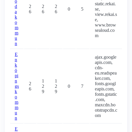
o
static.rekai.
d
2
2
2
0
5
se,
a
6
6
6
view.rekai.s
k
e,
o
www.brow
m
sealoud.co
m
m
u
n
E
ajax.google
n
apis.com,
k
cdn-
ö
eu.readspea
pi
ker.com,
n
1
1
2
fonts.googl
gs
2
2
0
7
6
eapis.com,
k
9
9
fonts.gstatic
o
.com,
m
maxcdn.bo
m
otstrapcdn.c
u
om
n
E