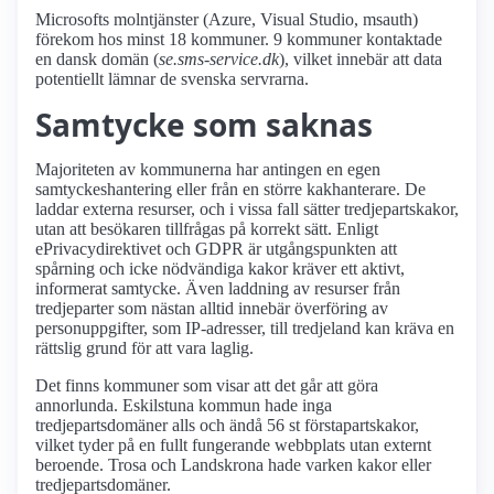
Microsofts molntjänster (Azure, Visual Studio, msauth)
förekom hos minst 18 kommuner. 9 kommuner kontaktade
en dansk domän (
se.sms-service.dk
), vilket innebär att data
potentiellt lämnar de svenska servrarna.
Samtycke som saknas
Majoriteten av kommunerna har antingen en egen
samtyckeshantering eller från en större kakhanterare. De
laddar externa resurser, och i vissa fall sätter tredjepartskakor,
utan att besökaren tillfrågas på korrekt sätt. Enligt
ePrivacydirektivet och GDPR är utgångspunkten att
spårning och icke nödvändiga kakor kräver ett aktivt,
informerat samtycke. Även laddning av resurser från
tredjeparter som nästan alltid innebär överföring av
personuppgifter, som IP-adresser, till tredjeland kan kräva en
rättslig grund för att vara laglig.
Det finns kommuner som visar att det går att göra
annorlunda. Eskilstuna kommun hade inga
tredjepartsdomäner alls och ändå 56 st förstapartskakor,
vilket tyder på en fullt fungerande webbplats utan externt
beroende. Trosa och Landskrona hade varken kakor eller
tredjepartsdomäner.