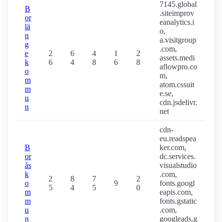
7145.global
B
.siteimprov
or
eanalytics.i
lä
o,
n
a.visitgroup
g
.com,
e
2
6
4
1
2
assets.medi
k
6
4
8
6
8
aflowpro.co
o
m,
m
atom.cssuit
m
e.se,
u
cdn.jsdelivr.
n
net
cdn-
eu.readspea
B
ker.com,
or
dc.services.
ås
visualstudio
k
.com,
2
8
7
2
o
9
fonts.googl
5
4
5
0
m
eapis.com,
m
fonts.gstatic
u
.com,
n
googleads.g