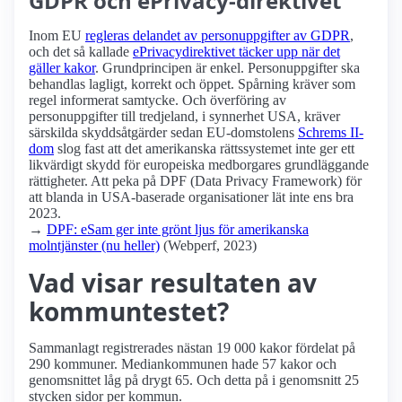
GDPR och ePrivacy-direktivet
Inom EU
regleras delandet av personuppgifter av GDPR
,
och det så kallade
ePrivacydirektivet täcker upp när det
gäller kakor
. Grundprincipen är enkel. Personuppgifter ska
behandlas lagligt, korrekt och öppet. Spårning kräver som
regel informerat samtycke. Och överföring av
personuppgifter till tredjeland, i synnerhet USA, kräver
särskilda skyddsåtgärder sedan EU-domstolens
Schrems II-
dom
slog fast att det amerikanska rättssystemet inte ger ett
likvärdigt skydd för europeiska medborgares grundläggande
rättigheter. Att peka på DPF (Data Privacy Framework) för
att blanda in USA-baserade organisationer lät inte ens bra
2023.
→
DPF: eSam ger inte grönt ljus för amerikanska
molntjänster (nu heller)
(Webperf, 2023)
Vad visar resultaten av
kommuntestet?
Sammanlagt registrerades nästan 19 000 kakor fördelat på
290 kommuner. Mediankommunen hade 57 kakor och
genomsnittet låg på drygt 65. Och detta på i genomsnitt 25
stycken sidor per kommun.