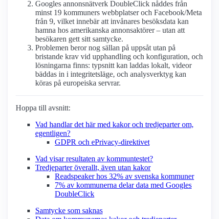
Googles annonsnätverk DoubleClick nåddes från
minst 19 kommuners webbplatser och Facebook/Meta
från 9, vilket innebär att invånares besöksdata kan
hamna hos amerikanska annonsaktörer – utan att
besökaren gett sitt samtycke.
Problemen beror nog sällan på uppsåt utan på
bristande krav vid upphandling och konfiguration, och
lösningarna finns: typsnitt kan laddas lokalt, videor
bäddas in i integritetsläge, och analysverktyg kan
köras på europeiska servrar.
Hoppa till avsnitt:
Vad handlar det här med kakor och tredjeparter om,
egentligen?
GDPR och ePrivacy-direktivet
Vad visar resultaten av kommuntestet?
Tredjeparter överallt, även utan kakor
Readspeaker hos 32% av svenska kommuner
7% av kommunerna delar data med Googles
DoubleClick
Samtycke som saknas