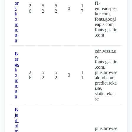
or
f1-
2
5
5
1
s
0
eu.readspea
6
2
2
7
k
ker.com,
o
fonts.googl
m
eapis.com,
m
fonts.gstatic
u
.com
n
cdn.vizzit.s
B
e,
er
fonts.gstatic
gs
.com,
k
2
5
5
1
plus.browse
o
0
6
2
2
1
aloud.com,
m
predict.reka
m
i.se,
u
static.rekai.
n
se
B
ju
rh
ol
plus.browse
m