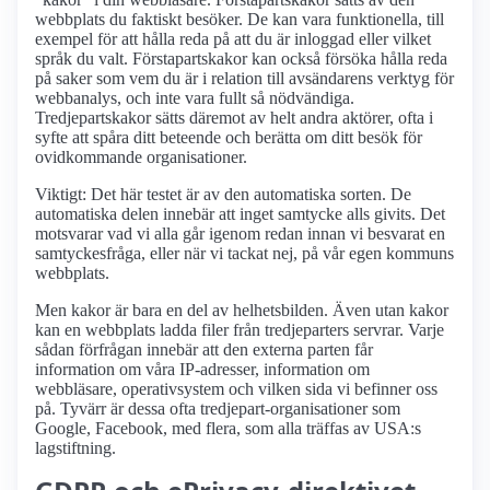
webbplats du faktiskt besöker. De kan vara funktionella, till
exempel för att hålla reda på att du är inloggad eller vilket
språk du valt. Förstapartskakor kan också försöka hålla reda
på saker som vem du är i relation till avsändarens verktyg för
webbanalys, och inte vara fullt så nödvändiga.
Tredjepartskakor sätts däremot av helt andra aktörer, ofta i
syfte att spåra ditt beteende och berätta om ditt besök för
ovidkommande organisationer.
Viktigt: Det här testet är av den automatiska sorten. De
automatiska delen innebär att inget samtycke alls givits. Det
motsvarar vad vi alla går igenom redan innan vi besvarat en
samtyckesfråga, eller när vi tackat nej, på vår egen kommuns
webbplats.
Men kakor är bara en del av helhetsbilden. Även utan kakor
kan en webbplats ladda filer från tredjeparters servrar. Varje
sådan förfrågan innebär att den externa parten får
information om våra IP-adresser, information om
webbläsare, operativsystem och vilken sida vi befinner oss
på. Tyvärr är dessa ofta tredjepart-organisationer som
Google, Facebook, med flera, som alla träffas av USA:s
lagstiftning.