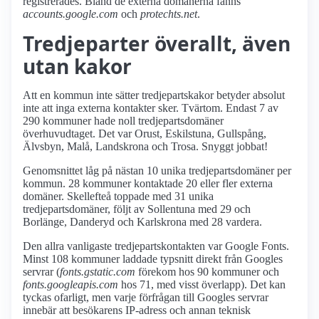
registrerades. Bland de externa domänerna fanns
accounts.google.com
och
protechts.net
.
Tredjeparter överallt, även
utan kakor
Att en kommun inte sätter tredjepartskakor betyder absolut
inte att inga externa kontakter sker. Tvärtom. Endast 7 av
290 kommuner hade noll tredjepartsdomäner
överhuvudtaget. Det var Orust, Eskilstuna, Gullspång,
Älvsbyn, Malå, Landskrona och Trosa. Snyggt jobbat!
Genomsnittet låg på nästan 10 unika tredjepartsdomäner per
kommun. 28 kommuner kontaktade 20 eller fler externa
domäner. Skellefteå toppade med 31 unika
tredjepartsdomäner, följt av Sollentuna med 29 och
Borlänge, Danderyd och Karlskrona med 28 vardera.
Den allra vanligaste tredjepartskontakten var Google Fonts.
Minst 108 kommuner laddade typsnitt direkt från Googles
servrar (
fonts.gstatic.com
förekom hos 90 kommuner och
fonts.googleapis.com
hos 71, med visst överlapp). Det kan
tyckas ofarligt, men varje förfrågan till Googles servrar
innebär att besökarens IP-adress och annan teknisk