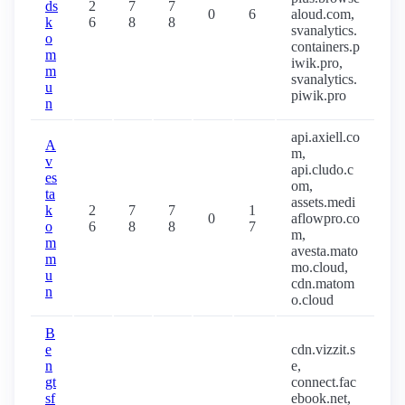
ds
2
7
7
0
6
aloud.com,
k
6
8
8
svanalytics.
o
containers.p
m
iwik.pro,
m
svanalytics.
u
piwik.pro
n
api.axiell.co
A
m,
v
api.cludo.c
es
om,
ta
assets.medi
k
2
7
7
1
0
aflowpro.co
o
6
8
8
7
m,
m
avesta.mato
m
mo.cloud,
u
cdn.matom
n
o.cloud
B
e
cdn.vizzit.s
n
e,
gt
connect.fac
sf
ebook.net,