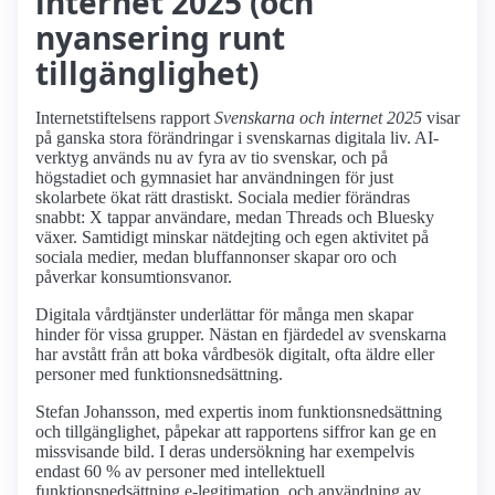
internet 2025 (och
nyansering runt
tillgänglighet)
Internetstiftelsens rapport
Svenskarna och internet 2025
visar
på ganska stora förändringar i svenskarnas digitala liv. AI-
verktyg används nu av fyra av tio svenskar, och på
högstadiet och gymnasiet har användningen för just
skolarbete ökat rätt drastiskt. Sociala medier förändras
snabbt: X tappar användare, medan Threads och Bluesky
växer. Samtidigt minskar nätdejting och egen aktivitet på
sociala medier, medan bluffannonser skapar oro och
påverkar konsumtionsvanor.
Digitala vårdtjänster underlättar för många men skapar
hinder för vissa grupper. Nästan en fjärdedel av svenskarna
har avstått från att boka vårdbesök digitalt, ofta äldre eller
personer med funktionsnedsättning.
Stefan Johansson, med expertis inom funktionsnedsättning
och tillgänglighet, påpekar att rapportens siffror kan ge en
missvisande bild. I deras undersökning har exempelvis
endast 60 % av personer med intellektuell
funktionsnedsättning e-legitimation, och användning av