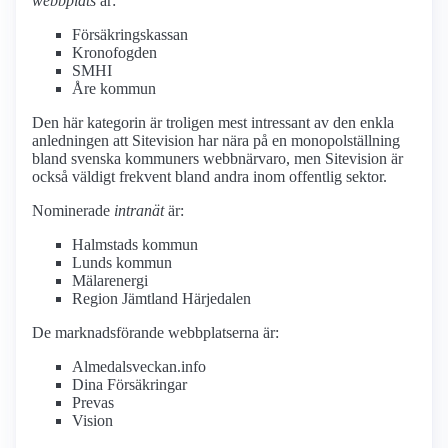
webbplats
är:
Försäkringskassan
Kronofogden
SMHI
Åre kommun
Den här kategorin är troligen mest intressant av den enkla
anledningen att Sitevision har nära på en monopolställning
bland svenska kommuners webbnärvaro, men Sitevision är
också väldigt frekvent bland andra inom offentlig sektor.
Nominerade
intranät
är:
Halmstads kommun
Lunds kommun
Mälarenergi
Region Jämtland Härjedalen
De marknadsförande webbplatserna är:
Almedalsveckan.info
Dina Försäkringar
Prevas
Vision