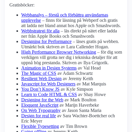
Gratisböcker:
Webbanalys – förstå och förbättra användarnas
upplevelse
– finns för läsning på Webperf och gratis
att ladda ner bland annat hos Apple och Smashwords.
Webbstrategi för alla
– läs direkt på nätet eller ladda
ner från Apple Books och Smashwords
Designing for Performance
– läses gratis på webben.
Utmärkt bok skriven av Lara Callender Hogan.
High Performance Browser Networking
– för dig som
verkligen vill grotta ner dig i tekniska detaljer för att
uppnå hög prestanda. Skriven av Ilya Grigorik.
Animation in Design Systems
av Val Head
The Magic of CSS
av Adam Schwartz
Resilient Web Design
av Jeremy Keith
Javascript for Web Designers
av Mat Marquis
You Don’t Know JS
av Kyle Simpson
Learn to Code HTML & CSS
av Shay Howe
Designing for the Web
av Mark Boulton
Eloquent JavaScript
av Marijn Haverbeke
On Web Typography
av Jason Santa Maria
Design for real life
av Sara Wachter-Boettcher och
Eric Meyer
Flexible Typesetting
av Tim Brown
Going offline
av Jeremy Keith