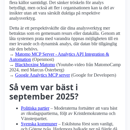
flera källor samtidigt. Det sänker tröskeln för analys
betydligt, men också att fler i organisationen kan ta del av
insikter utan att vara särskilt duktiga på respektive
analysverktyg.
Detta är ett perspektivskifte där dina analysverktyg mer
betraktas som en gemensam resurs eller datakälla. Genom att
låta systemen prata med varandra öppnas möjligheten till en
mer levande och dynamisk analys, där datan blir tillgänglig
när den behövs.
→
Matomo MCP Server - Analytics API Integration &
Automation
(Openmost)
→
Blackboxing Matomo
(Youtube-video från MatomoCamp
2024, med Marcus Österberg)
→
Google Analytics MCP server
(Google for Developers)
Så vem var bäst i
september 2025?
Politiska partier
– Moderaterna fortsätter att vara bäst
av riksdagspartierna, följt av Kristdemokraterna och
Vänsterpartiet.
Svenska kommuner
– Eskilstuna först som vanligt,
och Götene tvåa. Hedemora halkade ner på fjärde då