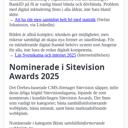
BankID på fil är vanlig bland blinda och dövblinda. Problem
med digital inkludering finns i alla åldrar, inte bara bland
äldre.
→
Att ha rätt men samtidigt helt fel med statistik
(Stefan
Johansson, via Linkedin)
Bilden är alltså komplex: tekniken ger möjligheter, men
riskerar samtidigt att skapa nya former av utanförskap. För
en inkluderande digital framtid behövs system som fungerar
för alla, inte bara de redan digitalt kompetenta.
→
Läs Svenskarna och internet 2025
(Internetstiftelsen)
Nominerade i Sitevision
Awards 2025
Det Örebro-baserade CMS-företaget Sitevision släpper, inför
deras årliga högtid Sitevisiondagarna, löpande de som
nominerats i kundtävlingen Sitevision Awards. Det finns
som vanligt tre kategorier; bästa samhällsinformerande
webbplats, bästa intranät, samt bästa marknadsförande
webbplats.
Nominerade i kategorin
Bästa samhällsinformerande