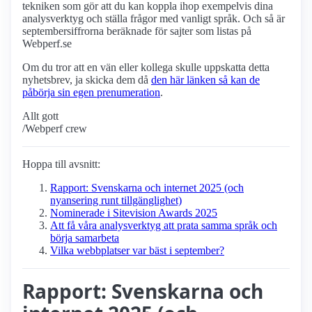
tekniken som gör att du kan koppla ihop exempelvis dina
analysverktyg och ställa frågor med vanligt språk. Och så är
septembersiffrorna beräknade för sajter som listas på
Webperf.se
Om du tror att en vän eller kollega skulle uppskatta detta
nyhetsbrev, ja skicka dem då
den här länken så kan de
påbörja sin egen prenumeration
.
Allt gott
/Webperf crew
Hoppa till avsnitt:
Rapport: Svenskarna och internet 2025 (och
nyansering runt tillgänglighet)
Nominerade i Sitevision Awards 2025
Att få våra analysverktyg att prata samma språk och
börja samarbeta
Vilka webbplatser var bäst i september?
Rapport: Svenskarna och