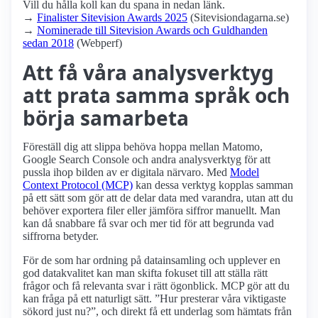
Vill du hålla koll kan du spana in nedan länk.
→
Finalister Sitevision Awards 2025
(Sitevisiondagarna.se)
→
Nominerade till Sitevision Awards och Guldhanden
sedan 2018
(Webperf)
Att få våra analysverktyg
att prata samma språk och
börja samarbeta
Föreställ dig att slippa behöva hoppa mellan Matomo,
Google Search Console och andra analysverktyg för att
pussla ihop bilden av er digitala närvaro. Med
Model
Context Protocol (MCP)
kan dessa verktyg kopplas samman
på ett sätt som gör att de delar data med varandra, utan att du
behöver exportera filer eller jämföra siffror manuellt. Man
kan då snabbare få svar och mer tid för att begrunda vad
siffrorna betyder.
För de som har ordning på datainsamling och upplever en
god datakvalitet kan man skifta fokuset till att ställa rätt
frågor och få relevanta svar i rätt ögonblick. MCP gör att du
kan fråga på ett naturligt sätt.
Hur presterar våra viktigaste
sökord just nu?
, och direkt få ett underlag som hämtats från