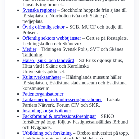
Ljusdals tog bronset..
Svenska regioner
– Stockholm hoppade från sjätte till
förstaplatsen. Norrbotten tvåa och Skåne på
tredjeplats.
Övrig offentlig sektor
– SCB, MUCF och tredje till
Polisen.
Offentlig sektors webbtjänster
– Cert.se på förstaplats,
Ledningskollen och Skånevux.
Medier
– Tidningen Svensk Polis, SVT och Skånes
Taltidning.
Hälso-, sjuk- och tandvård
– S:t Eriks ögonsjukhus,
Hitta vård i Skåne och Karolinska
Universitetssjukhuset.
Kulturverksamheter
– Hälsinglands museum håller
förstaplatsen, Eskilstuna stadsmuseum och Eskilstuna
konstmuseum
Patientorganisationer
Tankesmedjor och intresseorganisationer
– Lokala
Partiers Nätverk, Forum CIV och SKR.
Insamlingsorganisationer
Fackförbund & professionsföreningar
– SEKO
fortsätter på topp, följt av Fastighetsanställdas förbund
och Byggnads.
Utbildning och forskning
– Örebro universitet på topp,
Linköpings universitet och KTH delar på