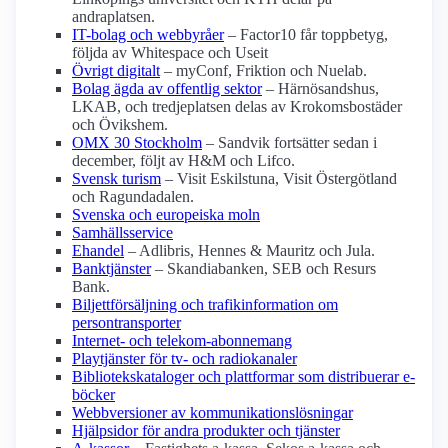
andraplatsen.
IT-bolag och webbyråer
– Factor10 får toppbetyg,
följda av Whitespace och Useit
Övrigt digitalt
– myConf, Friktion och Nuelab.
Bolag ägda av offentlig sektor
– Härnösandshus,
LKAB, och tredjeplatsen delas av Krokomsbostäder
och Övikshem.
OMX 30 Stockholm
– Sandvik fortsätter sedan i
december, följt av H&M och Lifco.
Svensk turism
– Visit Eskilstuna, Visit Östergötland
och Ragundadalen.
Svenska och europeiska moln
Samhällsservice
Ehandel
– Adlibris, Hennes & Mauritz och Jula.
Banktjänster
– Skandiabanken, SEB och Resurs
Bank.
Biljettförsäljning och trafikinformation om
persontransporter
Internet- och telekom-abonnemang
Playtjänster för tv- och radiokanaler
Bibliotekskataloger och plattformar som distribuerar e-
böcker
Webbversioner av kommunikationslösningar
Hjälpsidor för andra produkter och tjänster