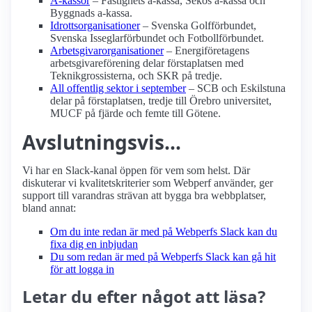
A-kassor
– Fastighets a-kassa, Sekos a-kassa och
Byggnads a-kassa.
Idrottsorganisationer
– Svenska Golfförbundet,
Svenska Isseglarförbundet och Fotbollförbundet.
Arbetsgivarorganisationer
– Energiföretagens
arbetsgivareförening delar förstaplatsen med
Teknikgrossisterna, och SKR på tredje.
All offentlig sektor i september
– SCB och Eskilstuna
delar på förstaplatsen, tredje till Örebro universitet,
MUCF på fjärde och femte till Götene.
Avslutningsvis…
Vi har en Slack-kanal öppen för vem som helst. Där
diskuterar vi kvalitetskriterier som Webperf använder, ger
support till varandras strävan att bygga bra webbplatser,
bland annat:
Om du inte redan är med på Webperfs Slack kan du
fixa dig en inbjudan
Du som redan är med på Webperfs Slack kan gå hit
för att logga in
Letar du efter något att läsa?