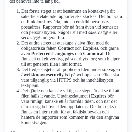
det behöver inte ta lång tid.
Det första steget är att bestämma en kontaktväg dit
säkerhetsrelaterade rapporter ska skickas. Det bör vara
en funktionsbrevlåda, inte en enskild persons e-
postadress. Rapporter bör nå fram även vid semester
och personalbyten. Något i stil med
sakerhet@
eller
security@
fungerar bra.
Det andra steget är att skapa själva filen med de
obligatoriska fälten
Contact
och
Expires
, och gärna
även
Preferred-Languages
och
Canonical
. Det
finns ett enkelt verktyg på securitytxt.org som hjälper
till att generera filen i rätt format.
Det tredje steget är att publicera filen under sökvägen
/.well-known/security.txt
på webbplatsen. Filen ska
vara tillgänglig via HTTPS och ha innehållstypen
text/plain.
Det fjärde och kanske viktigaste steget är att se till att
filen hålls levande. Utgångsdatumet i
Expires
bör
vara rimligt, kanske ett år framåt i tiden, och när det
närmar sig behöver filen uppdateras. Det bör också
finnas en intern rutin för att faktiskt bevaka och
hantera de rapporter som kommer in via den angivna
kontaktvägen.