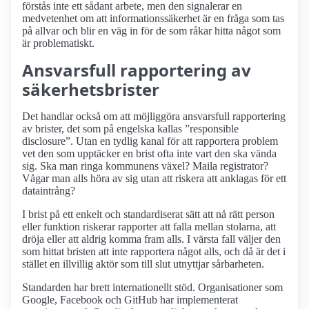
förstås inte ett sådant arbete, men den signalerar en
medvetenhet om att informationssäkerhet är en fråga som tas
på allvar och blir en väg in för de som råkar hitta något som
är problematiskt.
Ansvarsfull rapportering av
säkerhetsbrister
Det handlar också om att möjliggöra ansvarsfull rapportering
av brister, det som på engelska kallas
responsible
disclosure
. Utan en tydlig kanal för att rapportera problem
vet den som upptäcker en brist ofta inte vart den ska vända
sig. Ska man ringa kommunens växel? Maila registrator?
Vågar man alls höra av sig utan att riskera att anklagas för ett
dataintrång?
I brist på ett enkelt och standardiserat sätt att nå rätt person
eller funktion riskerar rapporter att falla mellan stolarna, att
dröja eller att aldrig komma fram alls. I värsta fall väljer den
som hittat bristen att inte rapportera något alls, och då är det i
stället en illvillig aktör som till slut utnyttjar sårbarheten.
Standarden har brett internationellt stöd. Organisationer som
Google, Facebook och GitHub har implementerat