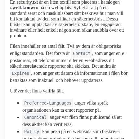
En security.txt är en liten textfil som placeras i katalogen
/.well-known/
på en webbplats. Syftet är att på ett
standardiserat och maskinläsbart sätt beskriva hur man vill
bli kontaktad av den som hittar en säkerhetsbrist. Dessa
brister kan upptäckas av säkerhetsforskare, en engagerad
invånare eller helt enkelt någon som råkar snubbla över ett
problem.
Filen innehåller ett antal fält. Två av dem är obligatoriska
enligt standarden. Det första är
, som anger en e-
Contact
postadress, ett telefonnummer eller en webbadress dit
säkerhetsrelaterade rapporter ska skickas. Det andra är
, som anger ett datum då informationen i filen bör
Expires
betraktas som inaktuell och behöver uppdateras.
Utöver det finns valfria fält.
anger vilka språk
Preferred-Languages
organisationen kan ta emot rapporter på.
anger var filen finns publicerad så att
Canonical
dess äkthet kan verifieras.
kan peka på en webbsida som beskriver
Policy
organisationens regler för den som vill rapportera en