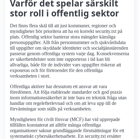
Varför det spelar särskilt
stor roll i offentlig sektor
Det finns flera skäl till att just kommuner, regioner och
myndigheter bör prioritera att ha en korrekt security.txt på
plats. Offentlig sektor hanterar stora mängder känsliga
personuppgifter. Allt från personnummer och sjukvårdsdata
till uppgifter om skyddade identiteter och socialtjänstärenden
passerar genom offentliga system varje dag. Konsekvenserna
av säkerhetsbrister som inte rapporteras i tid kan bli
allvarliga, både för de individer vars uppgifter riskerar att
exponeras och för förtroendet för den offentliga
verksamheten i stort.
Offentliga aktörer har dessutom ett ansvar att vara
föredömen. Att följa etablerade standarder och god praxis
inom informationssäkerhet är inte bara en teknisk fråga utan
handlar om regelefterlevnad och om att leva upp till de
förväntningar som ställs på verksamheten.
Myndigheten för civilt försvar (MCF) har vid upprepade
tillfällen konstaterat att alltför många offentliga
organisationer saknar grundläggande förutsättningar för ett
systematiskt cybersäkerhetsarbete. En security.txt ersätter