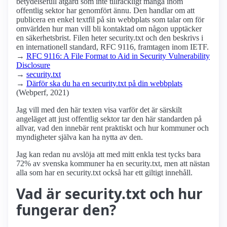
betydelsefull åtgärd som inte tillräckligt många inom
offentlig sektor har genomfört ännu. Den handlar om att
publicera en enkel textfil på sin webbplats som talar om för
omvärlden hur man vill bli kontaktad om någon upptäcker
en säkerhetsbrist. Filen heter security.txt och den beskrivs i
en internationell standard, RFC 9116, framtagen inom IETF.
→
RFC 9116: A File Format to Aid in Security Vulnerability
Disclosure
→
security.txt
→
Därför ska du ha en security.txt på din webbplats
(Webperf, 2021)
Jag vill med den här texten visa varför det är särskilt
angeläget att just offentlig sektor tar den här standarden på
allvar, vad den innebär rent praktiskt och hur kommuner och
myndigheter själva kan ha nytta av den.
Jag kan redan nu avslöja att med mitt enkla test tycks bara
72% av svenska kommuner ha en security.txt, men att nästan
alla som har en security.txt också har ett giltigt innehåll.
Vad är security.txt och hur
fungerar den?