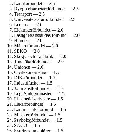
Lärarförbundet — 3.5
Byggnadsarbetare­förbundet — 2.5
Transport — 2.5
Universitetslärar­förbundet — 2.5
Ledarna — 2.0
Elektriker­förbundet — 2.0
Fastighets­anställdas förbund — 2.0
Handels — 2.0
Målare­förbundet — 2.0
SEKO — 2.0
Skogs- och Lantbruk — 2.0
Tandläkar­förbundet — 2.0
Unionen — 2.0
Civil­ekonomerna — 1.5
DIK-förbundet — 1.5
Industrifacket — 1.5
Journalist­förbundet — 1.5
Leg. Sjukgymnaster — 1.5
Livsmedels­arbetare — 1.5
Läkarförbundet — 1.5
Lärarnas riksförbund — 1.5
Musiker­förbundet — 1.5
Psykolog­förbundet — 1.5
SACO — 1.5
Sveriges Ingenjörer — 1.5