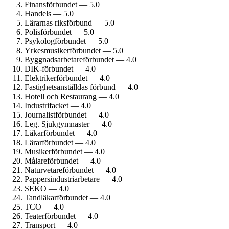
Finans­förbundet — 5.0
Handels — 5.0
Lärarnas riksförbund — 5.0
Polisförbundet — 5.0
Psykolog­förbundet — 5.0
Yrkesmusiker­förbundet — 5.0
Byggnadsarbetare­förbundet — 4.0
DIK-förbundet — 4.0
Elektriker­förbundet — 4.0
Fastighets­anställdas förbund — 4.0
Hotell och Restaurang — 4.0
Industrifacket — 4.0
Journalist­förbundet — 4.0
Leg. Sjukgymnaster — 4.0
Läkarförbundet — 4.0
Lärarförbundet — 4.0
Musiker­förbundet — 4.0
Målare­förbundet — 4.0
Naturvetare­förbundet — 4.0
Pappersindustri­arbetare — 4.0
SEKO — 4.0
Tandläkar­förbundet — 4.0
TCO — 4.0
Teater­förbundet — 4.0
Transport — 4.0