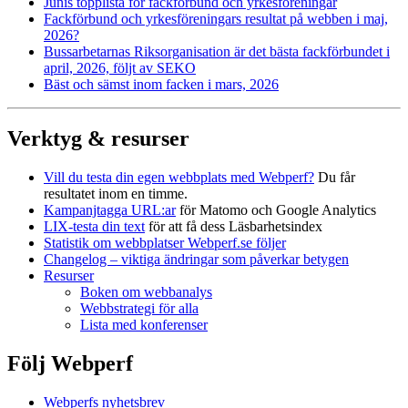
Junis topplista för fackförbund och yrkesföreningar
Fackförbund och yrkesföreningars resultat på webben i maj,
2026?
Bussarbetarnas Riksorganisation är det bästa fackförbundet i
april, 2026, följt av SEKO
Bäst och sämst inom facken i mars, 2026
Verktyg & resurser
Vill du testa din egen webbplats med Webperf?
Du får
resultatet inom en timme.
Kampanjtagga URL:ar
för Matomo och Google Analytics
LIX-testa din text
för att få dess Läsbarhetsindex
Statistik om webbplatser Webperf.se följer
Changelog – viktiga ändringar som påverkar betygen
Resurser
Boken om webbanalys
Webbstrategi för alla
Lista med konferenser
Följ Webperf
Webperfs nyhetsbrev