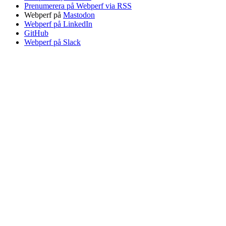
Prenumerera på Webperf via RSS
Webperf på
Mastodon
Webperf på LinkedIn
GitHub
Webperf på Slack