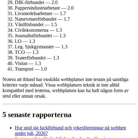
DIK-förbundet — 2.0
Pappersindustri­arbetare — 2.0
Livsmedels­arbetare — 1.7
Naturvetare­förbundet — 1.7
Vårdförbundet — 1.5
Civil­ekonomerna — 1.3
Journalist­förbundet — 1.3
LO — 1.3
Leg. Sjukgymnaster — 1.3
TCO — 1.3
Teater­förbundet — 1.3
Vision — 1.3
Transport — 1.0
Notera att ibland har enskilda webbplatser inte testats på samtliga
kriterier varje månad. Vissa webbplatsers teknik är inte alltid
kompatibel med testerna, webbplatsen kan ha haft någon form av
strul eller annan orsak.
5 senaste rapporterna
Hur stod sig fackförbund och yrkesföreningar på webben
under juli, 2026?