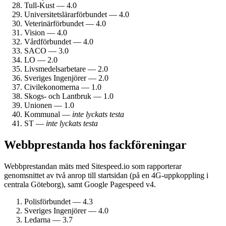
Tull-Kust — 4.0
Universitetslärar­förbundet — 4.0
Veterinärförbundet — 4.0
Vision — 4.0
Vårdförbundet — 4.0
SACO — 3.0
LO — 2.0
Livsmedels­arbetare — 2.0
Sveriges Ingenjörer — 2.0
Civil­ekonomerna — 1.0
Skogs- och Lantbruk — 1.0
Unionen — 1.0
Kommunal —
inte lyckats testa
ST —
inte lyckats testa
Webbprestanda hos fack­föreningar
Webbprestandan mäts med Sitespeed.io som rapporterar
genomsnittet av två anrop till startsidan (på en 4G-uppkoppling i
centrala Göteborg), samt Google Pagespeed v4.
Polisförbundet — 4.3
Sveriges Ingenjörer — 4.0
Ledarna — 3.7