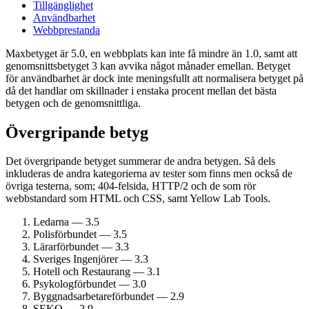
Tillgänglighet
Användbarhet
Webbprestanda
Maxbetyget är 5.0, en webbplats kan inte få mindre än 1.0, samt att
genomsnittsbetyget 3 kan avvika något månader emellan. Betyget
för användbarhet är dock inte meningsfullt att normalisera betyget på
då det handlar om skillnader i enstaka procent mellan det bästa
betygen och de genomsnittliga.
Övergripande betyg
Det övergripande betyget summerar de andra betygen. Så dels
inkluderas de andra kategorierna av tester som finns men också de
övriga testerna, som; 404-felsida, HTTP/2 och de som rör
webbstandard som HTML och CSS, samt Yellow Lab Tools.
Ledarna — 3.5
Polisförbundet — 3.5
Lärarförbundet — 3.3
Sveriges Ingenjörer — 3.3
Hotell och Restaurang — 3.1
Psykolog­förbundet — 3.0
Byggnadsarbetare­förbundet — 2.9
SEKO — 2.9