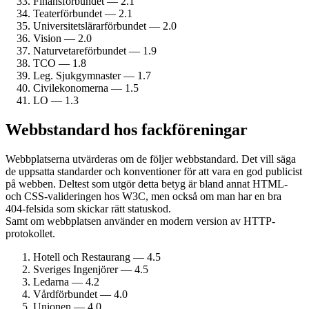
Finans­förbundet — 2.1
Teater­förbundet — 2.1
Universitetslärar­förbundet — 2.0
Vision — 2.0
Naturvetare­förbundet — 1.9
TCO — 1.8
Leg. Sjukgymnaster — 1.7
Civil­ekonomerna — 1.5
LO — 1.3
Webbstandard hos fack­föreningar
Webbplatserna utvärderas om de följer webbstandard. Det vill säga
de uppsatta standarder och konventioner för att vara en god publicist
på webben. Deltest som utgör detta betyg är bland annat HTML-
och CSS-valideringen hos W3C, men också om man har en bra
404-felsida som skickar rätt statuskod.
Samt om webbplatsen använder en modern version av HTTP-
protokollet.
Hotell och Restaurang — 4.5
Sveriges Ingenjörer — 4.5
Ledarna — 4.2
Vårdförbundet — 4.0
Unionen — 4.0