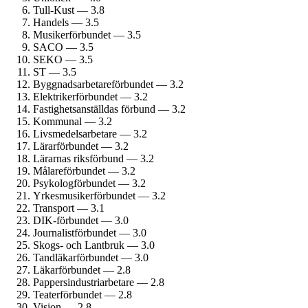
Tull-Kust — 3.8
Handels — 3.5
Musiker­förbundet — 3.5
SACO — 3.5
SEKO — 3.5
ST — 3.5
Byggnadsarbetare­förbundet — 3.2
Elektriker­förbundet — 3.2
Fastighets­anställdas förbund — 3.2
Kommunal — 3.2
Livsmedels­arbetare — 3.2
Lärarförbundet — 3.2
Lärarnas riksförbund — 3.2
Målare­förbundet — 3.2
Psykolog­förbundet — 3.2
Yrkesmusiker­förbundet — 3.2
Transport — 3.1
DIK-förbundet — 3.0
Journalist­förbundet — 3.0
Skogs- och Lantbruk — 3.0
Tandläkar­förbundet — 3.0
Läkarförbundet — 2.8
Pappersindustri­arbetare — 2.8
Teater­förbundet — 2.8
Vision — 2.8