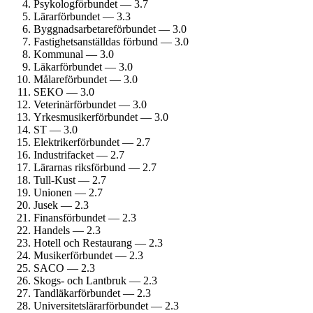
Psykolog­förbundet — 3.7
Lärarförbundet — 3.3
Byggnadsarbetare­förbundet — 3.0
Fastighets­anställdas förbund — 3.0
Kommunal — 3.0
Läkarförbundet — 3.0
Målare­förbundet — 3.0
SEKO — 3.0
Veterinärförbundet — 3.0
Yrkesmusiker­förbundet — 3.0
ST — 3.0
Elektriker­förbundet — 2.7
Industrifacket — 2.7
Lärarnas riksförbund — 2.7
Tull-Kust — 2.7
Unionen — 2.7
Jusek — 2.3
Finans­förbundet — 2.3
Handels — 2.3
Hotell och Restaurang — 2.3
Musiker­förbundet — 2.3
SACO — 2.3
Skogs- och Lantbruk — 2.3
Tandläkar­förbundet — 2.3
Universitetslärar­förbundet — 2.3