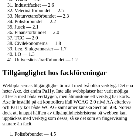
Industrifacket — 2.6
Veterinärförbundet — 2.5
Naturvetare­förbundet — 2.3
Polisförbundet — 2.2
Jusek — 2.1
Finans­förbundet — 2.0
TCO — 2.0
Civil­ekonomerna — 1.8
Leg. Sjukgymnaster — 1.7
LO — 1.3
Universitetslärar­förbundet — 1.2
Tillgänglighet hos fack­föreningar
Webbplatsernas tillgänglighet är mätt med två olika verktyg. Det ena
heter Axe, det andra Pa11y. Inte alla webbplatser har varit möjliga
att testa med båda verktygen, men åtminstone ett verktyg har körts.
Axe är inställd på att kontrollera ifall WCAG 2.0 nivå AA efterlevs
och Pa11y kör både WCAG samt amerikanska Section 508. Notera
dock att knappt hälften av tillgänglighetsbristerna på webben kan
upptäckas med verktyg som dessa, så se det som en fingervisning
snarare än facit.
Polisförbundet — 4.5