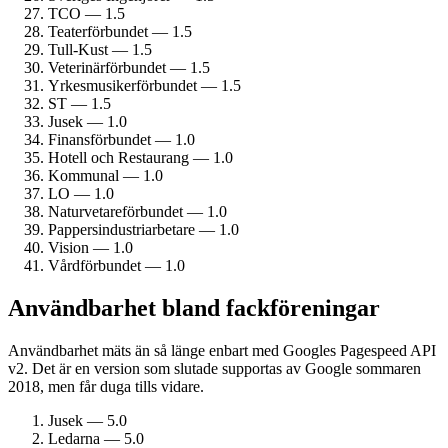
TCO — 1.5
Teater­förbundet — 1.5
Tull-Kust — 1.5
Veterinärförbundet — 1.5
Yrkesmusiker­förbundet — 1.5
ST — 1.5
Jusek — 1.0
Finans­förbundet — 1.0
Hotell och Restaurang — 1.0
Kommunal — 1.0
LO — 1.0
Naturvetare­förbundet — 1.0
Pappersindustri­arbetare — 1.0
Vision — 1.0
Vårdförbundet — 1.0
Användbarhet bland fack­föreningar
Användbarhet mäts än så länge enbart med Googles Pagespeed API
v2. Det är en version som slutade supportas av Google sommaren
2018, men får duga tills vidare.
Jusek — 5.0
Ledarna — 5.0