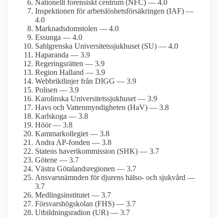
Nationellt forensiskt centrum (NFC) — 4.0
Inspektionen för arbetslöshetsförsäkringen (IAF) —
4.0
Marknadsdomstolen — 4.0
Essunga — 4.0
Sahlgrenska Universitetssjukhuset (SU) — 4.0
Haparanda — 3.9
Regeringsrätten — 3.9
Region Halland — 3.9
Webbriktlinjer från DIGG — 3.9
Polisen — 3.9
Karolinska Universitetssjukhuset — 3.9
Havs och Vattenmyndigheten (HaV) — 3.8
Karlskoga — 3.8
Höör — 3.8
Kammarkollegiet — 3.8
Andra AP-fonden — 3.8
Statens haverikommission (SHK) — 3.7
Götene — 3.7
Västra Götalandsregionen — 3.7
Ansvarsnämnden för djurens hälso- och sjukvård —
3.7
Medlingsinstitutet — 3.7
Försvarshögskolan (FHS) — 3.7
Utbildningsradion (UR) — 3.7