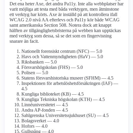
Det ena heter Axe, det andra Pa11y. Inte alla webbplatser har
varit möjliga att testa med båda verktygen, men åtminstone
ett verktyg har körts. Axe är inställd på att kontrollera ifall
WCAG 2.0 nivå AA efterlevs och Pa11y kör både WCAG
samt amerikanska Section 508. Notera dock att knappt
hälften av tillgänglighetsbristerna på webben kan upptäckas
med verktyg som dessa, så se det som en fingervisning
snarare än facit.
Nationellt forensiskt centrum (NFC) — 5.0
Havs och Vattenmyndigheten (HaV) — 5.0
Riksbanken — 5.0
Försvarshögskolan (FHS) — 5.0
Polisen — 5.0
Statens försvarshistoriska museer (SFHM) — 4.5
Inspektionen för arbetslöshetsförsäkringen (IAF) —
4.5
Kungliga biblioteket (KB) — 4.5
Kungliga Tekniska högskolan (KTH) — 4.5
Linnéuniversitetet — 4.5
Andra AP-fonden — 4.5
Sahlgrenska Universitetssjukhuset (SU) — 4.5
Bolagsverket — 4.0
Hofors — 4.0
Gullspång — 4.0