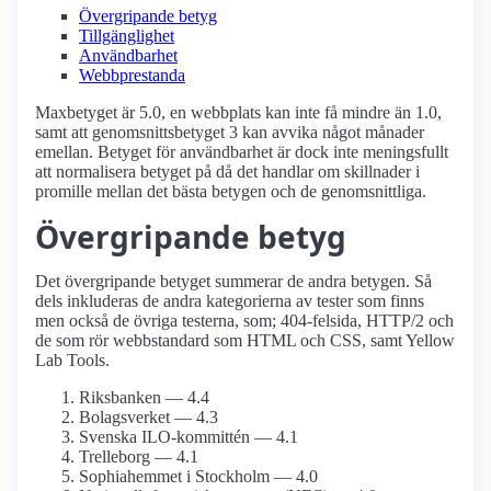
Övergripande betyg
Tillgänglighet
Användbarhet
Webbprestanda
Maxbetyget är 5.0, en webbplats kan inte få mindre än 1.0,
samt att genomsnittsbetyget 3 kan avvika något månader
emellan. Betyget för användbarhet är dock inte meningsfullt
att normalisera betyget på då det handlar om skillnader i
promille mellan det bästa betygen och de genomsnittliga.
Övergripande betyg
Det övergripande betyget summerar de andra betygen. Så
dels inkluderas de andra kategorierna av tester som finns
men också de övriga testerna, som; 404-felsida, HTTP/2 och
de som rör webbstandard som HTML och CSS, samt Yellow
Lab Tools.
Riksbanken — 4.4
Bolagsverket — 4.3
Svenska ILO-kommittén — 4.1
Trelleborg — 4.1
Sophiahemmet i Stockholm — 4.0