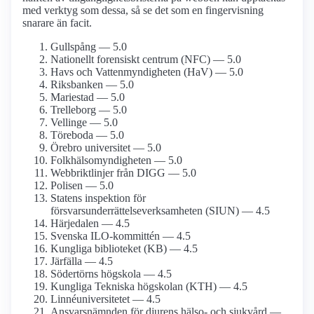
med verktyg som dessa, så se det som en fingervisning
snarare än facit.
Gullspång — 5.0
Nationellt forensiskt centrum (NFC) — 5.0
Havs och Vattenmyndigheten (HaV) — 5.0
Riksbanken — 5.0
Mariestad — 5.0
Trelleborg — 5.0
Vellinge — 5.0
Töreboda — 5.0
Örebro universitet — 5.0
Folkhälsomyndigheten — 5.0
Webbriktlinjer från DIGG — 5.0
Polisen — 5.0
Statens inspektion för
försvarsunderrättelseverksamheten (SIUN) — 4.5
Härjedalen — 4.5
Svenska ILO-kommittén — 4.5
Kungliga biblioteket (KB) — 4.5
Järfälla — 4.5
Södertörns högskola — 4.5
Kungliga Tekniska högskolan (KTH) — 4.5
Linnéuniversitetet — 4.5
Ansvarsnämnden för djurens hälso- och sjukvård —