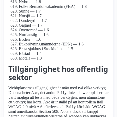
Nybro — 1.8
Folke Bernadotteakademin (FBA) — 1.8
Sunne — 1.7
Norsjö — 1.7
Danderyd — 1.7
Gagnef — 1.7
Övertorneå — 1.6
Nordanstig — 1.6
Boden — 1.6
Etikprövningsnämnderna (EPN) — 1.6
Ersta sjukhus i Stockholm — 1.5
Båstad — 1.4
Motala — 1.3
Tillgänglighet hos offentlig
sektor
Webbplatsernas tillgänglighet är mätt med två olika verktyg.
Det ena heter Axe, det andra Pa11y. Inte alla webbplatser har
varit möjliga att testa med båda verktygen, men åtminstone
ett verktyg har körts. Axe är inställd på att kontrollera ifall
WCAG 2.0 nivå AA efterlevs och Pa11y kör både WCAG
samt amerikanska Section 508. Notera dock att knappt
hälften av tillgänglighetsbristerna på webben kan upptäckas