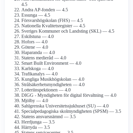
4.5
Andra AP-fonden — 4.5
Essunga — 4.5
Försvarshögskolan (FHS) — 4.5
Nationella Kvalitetsregister — 4.5
Sveriges Kommuner och Landsting (SKL) — 4.5
Eskilstuna — 4.0
Hofors — 4.0
Götene — 4.0
Haparanda — 4.0
Statens medieråd — 4.0
Smart Built Environment — 4.0
Karlskoga — 4.0
Trafikanalys — 4.0
Kungliga Musikhögskolan — 4.0
Strålsäkerhetsmyndigheten — 4.0
Lotteriinspektionen — 4.0
DIGG - Myndigheten för digital förvaltning — 4.0
Mjölby — 4.0
Sahlgrenska Universitetssjukhuset (SU) — 4.0
Specialpedagogiska skolmyndigheten (SPSM) — 3.5
Statens ansvarsnämnd — 3.5
Herrljunga — 3.5
Härryda — 3.5
Statens servicecenter — 3.5