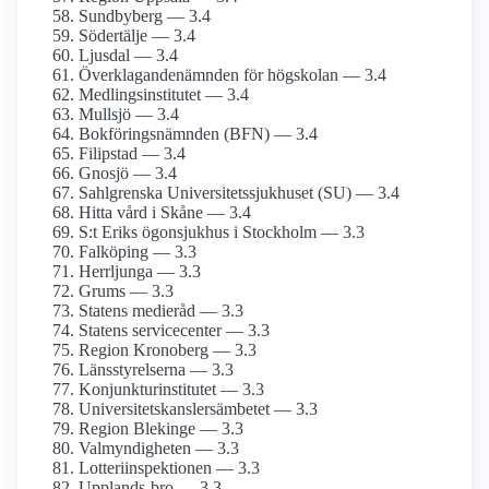
Sundbyberg — 3.4
Södertälje — 3.4
Ljusdal — 3.4
Överklagandenämnden för högskolan — 3.4
Medlingsinstitutet — 3.4
Mullsjö — 3.4
Bokföringsnämnden (BFN) — 3.4
Filipstad — 3.4
Gnosjö — 3.4
Sahlgrenska Universitetssjukhuset (SU) — 3.4
Hitta vård i Skåne — 3.4
S:t Eriks ögonsjukhus i Stockholm — 3.3
Falköping — 3.3
Herrljunga — 3.3
Grums — 3.3
Statens medieråd — 3.3
Statens servicecenter — 3.3
Region Kronoberg — 3.3
Länsstyrelserna — 3.3
Konjunkturinstitutet — 3.3
Universitetskanslersämbetet — 3.3
Region Blekinge — 3.3
Valmyndigheten — 3.3
Lotteriinspektionen — 3.3
Upplands-bro — 3.3