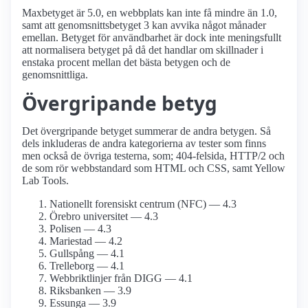
Maxbetyget är 5.0, en webbplats kan inte få mindre än 1.0,
samt att genomsnittsbetyget 3 kan avvika något månader
emellan. Betyget för användbarhet är dock inte meningsfullt
att normalisera betyget på då det handlar om skillnader i
enstaka procent mellan det bästa betygen och de
genomsnittliga.
Övergripande betyg
Det övergripande betyget summerar de andra betygen. Så
dels inkluderas de andra kategorierna av tester som finns
men också de övriga testerna, som; 404-felsida, HTTP/2 och
de som rör webbstandard som HTML och CSS, samt Yellow
Lab Tools.
Nationellt forensiskt centrum (NFC) — 4.3
Örebro universitet — 4.3
Polisen — 4.3
Mariestad — 4.2
Gullspång — 4.1
Trelleborg — 4.1
Webbriktlinjer från DIGG — 4.1
Riksbanken — 3.9
Essunga — 3.9