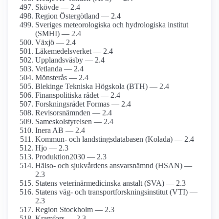
Skövde — 2.4
Region Östergötland — 2.4
Sveriges meteorologiska och hydrologiska institut
(SMHI) — 2.4
Växjö — 2.4
Läkemedelsverket — 2.4
Upplandsväsby — 2.4
Vetlanda — 2.4
Mönsterås — 2.4
Blekinge Tekniska Högskola (BTH) — 2.4
Finanspolitiska rådet — 2.4
Forskningsrådet Formas — 2.4
Revisorsnämnden — 2.4
Sameskolstyrelsen — 2.4
Inera AB — 2.4
Kommun- och landstingsdatabasen (Kolada) — 2.4
Hjo — 2.3
Produktion2030 — 2.3
Hälso- och sjukvårdens ansvarsnämnd (HSAN) —
2.3
Statens veterinärmedicinska anstalt (SVA) — 2.3
Statens väg- och transportforskningsinstitut (VTI) —
2.3
Region Stockholm — 2.3
Kramfors — 2.3