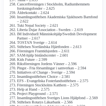
Cancer­föreningen i Stockholm, Radium­hemmets
forsknings­fonder – 2.625
Äldrekontakt – 2.624
Insamlings­stiftelsen Akademiska Sjukhusets Barnfond
– 2.622
Tuki Nepal Society – 2.621
Liberia Dujar Association - Sweden – 2.619
IM Individuell Människohjälp/­Swedish Development
Partner – 2.617
TOSTAN Sverige – 2.614
Stiftelsen Norrländska Hjärtfonden – 2.613
Föreningen Framtidsjorden – 2.611
SAM-hjälp biståndscenter – 2.601
Kids Future – 2.599
Riksföreningen Jordens Vänner – 2.596
Pingst - Fria församlingar i samverkan – 2.594
Initiatives of Change - Sverige – 2.594
Insamlings­stiftelsen Choice – 2.581
EFS - Evangeliska Fosterlands­stiftelsen – 2.575
Föreningen Stockholms Katthem – 2.575
Help at Hand – 2.575
Project Playground – 2.571
Insamlings­stiftelsen Sveriges Lions Hjälpfond – 2.569
Stiftelsen Rotarys Läkarbank – 2.566