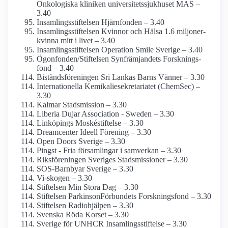
Onkologiska kliniken universitets­sjukhuset MAS –
3.40
Insamlings­stiftelsen Hjärnfonden – 3.40
Insamlings­stiftelsen Kvinnor och Hälsa 1.6 miljoner-
kvinna mitt i livet – 3.40
Insamlings­stiftelsen Operation Smile Sverige – 3.40
Ögonfonden/­Stiftelsen Synfrämjandets Forsknings­
fond – 3.40
Bistånds­föreningen Sri Lankas Barns Vänner – 3.30
Internationella Kemikalie­sekretariatet (ChemSec) –
3.30
Kalmar Stads­mission – 3.30
Liberia Dujar Association - Sweden – 3.30
Linköpings Moskéstiftelse – 3.30
Dreamcenter Ideell Förening – 3.30
Open Doors Sverige – 3.30
Pingst - Fria församlingar i samverkan – 3.30
Riksföreningen Sveriges Stadsmissioner – 3.30
SOS-Barnbyar Sverige – 3.30
Vi-skogen – 3.30
Stiftelsen Min Stora Dag – 3.30
Stiftelsen Parkinson­Förbundets Forskningsfond – 3.30
Stiftelsen Radiohjälpen – 3.30
Svenska Röda Korset – 3.30
Sverige för UNHCR Insamlings­stiftelse – 3.30