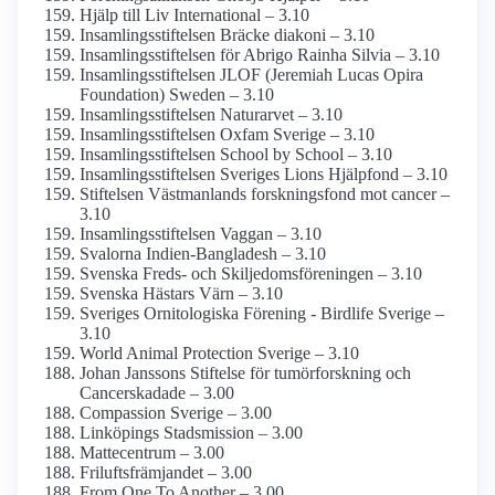
Hjälp till Liv International – 3.10
Insamlings­stiftelsen Bräcke diakoni – 3.10
Insamlings­stiftelsen för Abrigo Rainha Silvia – 3.10
Insamlings­stiftelsen JLOF (Jeremiah Lucas Opira
Foundation) Sweden – 3.10
Insamlings­stiftelsen Naturarvet – 3.10
Insamlings­stiftelsen Oxfam Sverige – 3.10
Insamlings­stiftelsen School by School – 3.10
Insamlings­stiftelsen Sveriges Lions Hjälpfond – 3.10
Stiftelsen Västmanlands forskningsfond mot cancer –
3.10
Insamlings­stiftelsen Vaggan – 3.10
Svalorna Indien-Bangladesh – 3.10
Svenska Freds- och Skiljedoms­föreningen – 3.10
Svenska Hästars Värn – 3.10
Sveriges Ornitologiska Förening - Birdlife Sverige –
3.10
World Animal Protection Sverige – 3.10
Johan Janssons Stiftelse för tumör­forskning och
Cancer­skadade – 3.00
Compassion Sverige – 3.00
Linköpings Stadsmission – 3.00
Mattecentrum – 3.00
Frilufts­främjandet – 3.00
From One To Another – 3.00