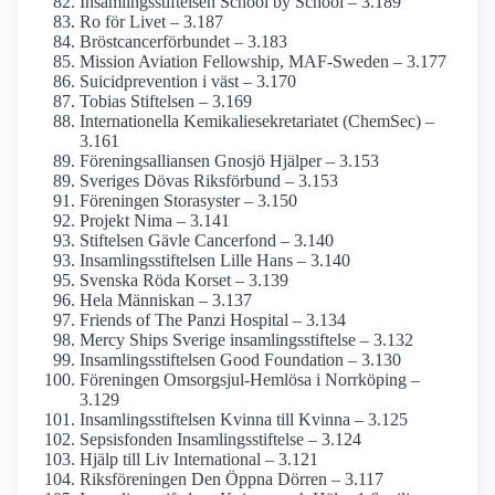
Insamlings­stiftelsen School by School – 3.189
Ro för Livet – 3.187
Bröstcancer­förbundet – 3.183
Mission Aviation Fellowship, MAF-Sweden – 3.177
Suicidprevention i väst – 3.170
Tobias Stiftelsen – 3.169
Internationella Kemikalie­sekretariatet (ChemSec) –
3.161
Förenings­alliansen Gnosjö Hjälper – 3.153
Sveriges Dövas Riksförbund – 3.153
Föreningen Storasyster – 3.150
Projekt Nima – 3.141
Stiftelsen Gävle Cancerfond – 3.140
Insamlings­stiftelsen Lille Hans – 3.140
Svenska Röda Korset – 3.139
Hela Människan – 3.137
Friends of The Panzi Hospital – 3.134
Mercy Ships Sverige insamlings­stiftelse – 3.132
Insamlings­stiftelsen Good Foundation – 3.130
Föreningen Omsorgsjul-Hemlösa i Norrköping –
3.129
Insamlings­stiftelsen Kvinna till Kvinna – 3.125
Sepsisfonden Insamlings­stiftelse – 3.124
Hjälp till Liv International – 3.121
Riksföreningen Den Öppna Dörren – 3.117