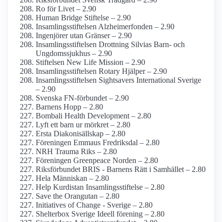
Ro för Livet – 2.90
Human Bridge Stiftelse – 2.90
Insamlings­stiftelsen Alzheimer­fonden – 2.90
Ingenjörer utan Gränser – 2.90
Insamlings­stiftelsen Drottning Silvias Barn- och
Ungdoms­sjukhus – 2.90
Stiftelsen New Life Mission – 2.90
Insamlings­stiftelsen Rotary Hjälper – 2.90
Insamlings­stiftelsen Sightsavers International Sverige
– 2.90
Svenska FN-förbundet – 2.90
Barnens Hopp – 2.80
Bombali Health Development – 2.80
Lyft ett barn ur mörkret – 2.80
Ersta Diakonisällskap – 2.80
Föreningen Emmaus Fredriksdal – 2.80
NRH Trauma Riks – 2.80
Föreningen Greenpeace Norden – 2.80
Riksförbundet BRIS - Barnens Rätt i Samhället – 2.80
Hela Människan – 2.80
Help Kurdistan Insamlings­stiftelse – 2.80
Save the Orangutan – 2.80
Initiatives of Change - Sverige – 2.80
Shelterbox Sverige Ideell förening – 2.80