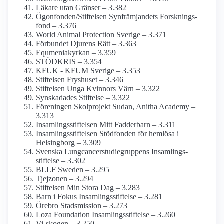
Läkare utan Gränser – 3.382
Ögonfonden/­Stiftelsen Synfrämjandets Forsknings­
fond – 3.376
World Animal Protection Sverige – 3.371
Förbundet Djurens Rätt – 3.363
Equmenia­kyrkan – 3.359
STÖDKRIS – 3.354
KFUK - KFUM Sverige – 3.353
Stiftelsen Fryshuset – 3.346
Stiftelsen Unga Kvinnors Värn – 3.322
Synskadades Stiftelse – 3.322
Föreningen Skolprojekt Sudan, Anitha Academy –
3.313
Insamlings­stiftelsen Mitt Fadderbarn – 3.311
Insamlings­stiftelsen Stödfonden för hemlösa i
Helsingborg – 3.309
Svenska Lungcancerstudie­gruppens Insamlings­
stiftelse – 3.302
BLLF Sweden – 3.295
Tjejzonen – 3.294
Stiftelsen Min Stora Dag – 3.283
Barn i Fokus Insamlings­stiftelse – 3.281
Örebro Stadsmission – 3.273
Loza Foundation Insamlings­stiftelse – 3.260
Vi-skogen – 3.250