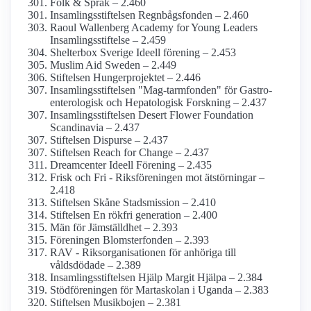
Folk & Språk – 2.460
Insamlings­stiftelsen Regnbågs­fonden – 2.460
Raoul Wallenberg Academy for Young Leaders
Insamlings­stiftelse – 2.459
Shelterbox Sverige Ideell förening – 2.453
Muslim Aid Sweden – 2.449
Stiftelsen Hungerprojektet – 2.446
Insamlings­stiftelsen "Mag-tarmfonden" för Gastro­
enterologisk och Hepatologisk Forskning – 2.437
Insamlings­stiftelsen Desert Flower Foundation
Scandinavia – 2.437
Stiftelsen Dispurse – 2.437
Stiftelsen Reach for Change – 2.437
Dreamcenter Ideell Förening – 2.435
Frisk och Fri - Riksföreningen mot ätstörningar –
2.418
Stiftelsen Skåne Stadsmission – 2.410
Stiftelsen En rökfri generation – 2.400
Män för Jämställdhet – 2.393
Föreningen Blomster­fonden – 2.393
RAV - Riksorganisationen för anhöriga till
våldsdödade – 2.389
Insamlings­stiftelsen Hjälp Margit Hjälpa – 2.384
Stödföreningen för Martaskolan i Uganda – 2.383
Stiftelsen Musikbojen – 2.381