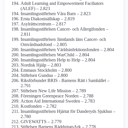
Adult Learning and Empowerment Faciliators
(ALEF) – 2.823
Insamlings­stiftelsen Våra Barn – 2.823
Ersta Diakonisällskap – 2.819
Asylrättscentrum – 2.817
Insamlings­stiftelsen Cancer- och Allergifonden –
2.811
Insamlings­stiftelsen Jämtlands läns Cancer- och
Omvårdnads­fond – 2.805
Insamlings­stiftelsen Världsinfektions­fonden – 2.804
Insamlings­stiftelsen WarChild – 2.804
Insamlings­stiftelsen Help to Help – 2.804
Nordisk Hjälp – 2.803
Emmaus Stockholm – 2.800
Stiftelsen Gundua – 2.800
Riksförbundet BRIS - Barnens Rätt i Samhället –
2.791
Stiftelsen New Life Mission – 2.789
Föreningen Greenpeace Norden – 2.788
Action Aid International Sweden – 2.783
Kostfonden – 2.782
Insamlings­stiftelsen Hjärtat för Danderyds Sjukhus –
2.780
GIVEWATTS – 2.779
Stiftelsen Barnens RäddningsArk – 2.778