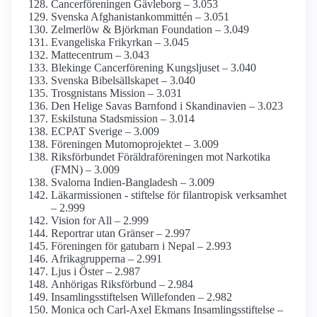
Cancer­föreningen Gävleborg – 3.053
Svenska Afghanistan­kommittén – 3.051
Zelmerlöw & Björkman Foundation – 3.049
Evangeliska Frikyrkan – 3.045
Mattecentrum – 3.043
Blekinge Cancer­förening Kungsljuset – 3.040
Svenska Bibelsällskapet – 3.040
Trosgnistans Mission – 3.031
Den Helige Savas Barnfond i Skandinavien – 3.023
Eskilstuna Stadsmission – 3.014
ECPAT Sverige – 3.009
Föreningen Mutomoprojektet – 3.009
Riksförbundet Föräldra­föreningen mot Narkotika
(FMN) – 3.009
Svalorna Indien-Bangladesh – 3.009
Läkarmissionen - stiftelse för filantropisk verksamhet
– 2.999
Vision for All – 2.999
Reportrar utan Gränser – 2.997
Föreningen för gatubarn i Nepal – 2.993
Afrikagrupperna – 2.991
Ljus i Öster – 2.987
Anhörigas Riksförbund – 2.984
Insamlings­stiftelsen Willefonden – 2.982
Monica och Carl-Axel Ekmans Insamlings­stiftelse –