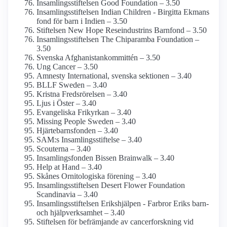
Insamlings­stiftelsen Good Foundation – 3.50
Insamlings­stiftelsen Indian Children - Birgitta Ekmans
fond för barn i Indien – 3.50
Stiftelsen New Hope Rese­industrins Barnfond – 3.50
Insamlings­stiftelsen The Chiparamba Foundation –
3.50
Svenska Afghanistan­kommittén – 3.50
Ung Cancer – 3.50
Amnesty International, svenska sektionen – 3.40
BLLF Sweden – 3.40
Kristna Fredsrörelsen – 3.40
Ljus i Öster – 3.40
Evangeliska Frikyrkan – 3.40
Missing People Sweden – 3.40
Hjärtebarns­fonden – 3.40
SAM:s Insamlings­stiftelse – 3.40
Scouterna – 3.40
Insamlings­fonden Bissen Brainwalk – 3.40
Help at Hand – 3.40
Skånes Ornitologiska förening – 3.40
Insamlings­stiftelsen Desert Flower Foundation
Scandinavia – 3.40
Insamlings­stiftelsen Erikshjälpen - Farbror Eriks barn-
och hjälpverksamhet – 3.40
Stiftelsen för befrämjande av cancerforskning vid