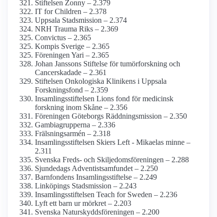
Stiftelsen Zonny – 2.379
IT for Children – 2.378
Uppsala Stadsmission – 2.374
NRH Trauma Riks – 2.369
Convictus – 2.365
Kompis Sverige – 2.365
Föreningen Yari – 2.365
Johan Janssons Stiftelse för tumör­forskning och
Cancer­skadade – 2.361
Stiftelsen Onkologiska Klinikens i Uppsala
Forskningsfond – 2.359
Insamlingsstiftelsen Lions fond för medicinsk
forskning inom Skåne – 2.356
Föreningen Göteborgs Räddnings­mission – 2.350
Gambiagrupperna – 2.336
Frälsningsarmén – 2.318
Insamlings­stiftelsen Skiers Left - Mikaelas minne –
2.311
Svenska Freds- och Skiljedoms­föreningen – 2.288
Sjundedags Adventist­samfundet – 2.250
Barnfondens Insamlings­stiftelse – 2.249
Linköpings Stadsmission – 2.243
Insamlings­stiftelsen Teach for Sweden – 2.236
Lyft ett barn ur mörkret – 2.203
Svenska Naturskydds­föreningen – 2.200