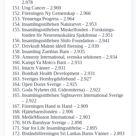
2.978
Ung Cancer – 2.969
Föreningen Ny Gemenskap – 2.966
Yennenga Progress – 2.964
Insamlings­stiftelsen Naturarvet – 2.953
Insamlings­stiftelsen Muskelfonden - Forsknings­
fonden för Neuro­muskulära Sjukdomar – 2.951
Insamlings­stiftelsen Shifo Foundation – 2.941
Drivkraft Malmö idéell förening – 2.939
Insamling Zambias Barn – 2.935
Amnesty International, svenska sektionen – 2.934
Kampi Ya Moto:s Barn – 2.933
Intacts Vänner – 2.931
Bombali Health Development – 2.931
Sveriges Hembygds­förbund – 2.927
Open Doors Sverige – 2.925
Goda Nyheter (fd. Gideoniterna) – 2.922
Insamlings­stiftelsen Sightsavers International Sverige
– 2.922
Föreningen Hand in Hand – 2.909
Hjärtebarns­fonden – 2.906
MedieMission International – 2.903
SOS-Barnbyar Sverige – 2.898
Star for Life Insamlings­stiftelse – 2.895
Bistånds­föreningen Sri Lankas Barns Vänner – 2.893