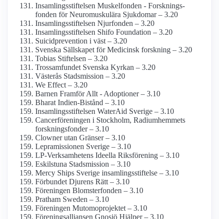
Insamlings­stiftelsen Muskelfonden - Forsknings­
fonden för Neuro­muskulära Sjukdomar – 3.20
Insamlings­stiftelsen Njurfonden – 3.20
Insamlings­stiftelsen Shifo Foundation – 3.20
Suicidprevention i väst – 3.20
Svenska Sällskapet för Medicinsk forskning – 3.20
Tobias Stiftelsen – 3.20
Trossamfundet Svenska Kyrkan – 3.20
Västerås Stadsmission – 3.20
We Effect – 3.20
Barnen Framför Allt - Adoptioner – 3.10
Bharat Indien-Bistånd – 3.10
Insamlings­stiftelsen WaterAid Sverige – 3.10
Cancer­föreningen i Stockholm, Radium­hemmets
forsknings­fonder – 3.10
Clowner utan Gränser – 3.10
Lepramissionen Sverige – 3.10
LP-Verksamhetens Ideella Riksförening – 3.10
Eskilstuna Stadsmission – 3.10
Mercy Ships Sverige insamlings­stiftelse – 3.10
Förbundet Djurens Rätt – 3.10
Föreningen Blomster­fonden – 3.10
Pratham Sweden – 3.10
Föreningen Mutomoprojektet – 3.10
Förenings­alliansen Gnosjö Hjälper – 3.10