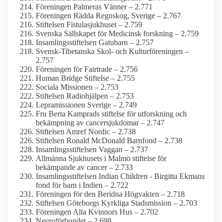
Föreningen Palmeras Vänner – 2.771
Föreningen Rädda Regnskog, Sverige – 2.767
Stiftelsen Fistulasjukhuset – 2.759
Svenska Sällskapet för Medicinsk forskning – 2.759
Insamlings­stiftelsen Gatubarn – 2.757
Svensk-Tibetanska Skol- och Kulturföreningen –
2.757
Föreningen för Fairtrade – 2.756
Human Bridge Stiftelse – 2.755
Sociala Missionen – 2.753
Stiftelsen Radiohjälpen – 2.753
Lepramissionen Sverige – 2.749
Fru Berta Kamprads stiftelse för utforskning och
bekämpning av cancersjukdomar – 2.747
Stiftelsen Amref Nordic – 2.738
Stiftelsen Ronald McDonald Barnfond – 2.738
Insamlings­stiftelsen Vaggan – 2.737
Allmänna Sjukhusets i Malmö stiftelse för
bekämpande av cancer – 2.733
Insamlings­stiftelsen Indian Children - Birgitta Ekmans
fond för barn i Indien – 2.722
Föreningen för den Beridna Högvakten – 2.718
Stiftelsen Göteborgs Kyrkliga Stads­mission – 2.703
Föreningen Alla Kvinnors Hus – 2.702
Neuro­förbundet – 2.698