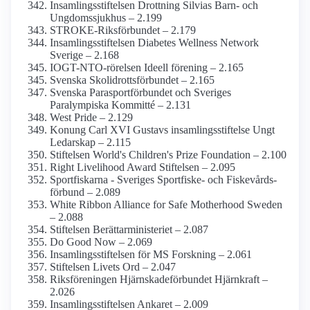
Insamlings­stiftelsen Drottning Silvias Barn- och
Ungdoms­sjukhus – 2.199
STROKE-Riksförbundet – 2.179
Insamlings­stiftelsen Diabetes Wellness Network
Sverige – 2.168
IOGT-NTO-rörelsen Ideell förening – 2.165
Svenska Skolidrotts­förbundet – 2.165
Svenska Parasportförbundet och Sveriges
Paralympiska Kommitté – 2.131
West Pride – 2.129
Konung Carl XVI Gustavs insamlings­stiftelse Ungt
Ledarskap – 2.115
Stiftelsen World's Children's Prize Foundation – 2.100
Right Livelihood Award Stiftelsen – 2.095
Sportfiskarna - Sveriges Sportfiske- och Fiskevårds­
förbund – 2.089
White Ribbon Alliance for Safe Mother­hood Sweden
– 2.088
Stiftelsen Berättar­ministeriet – 2.087
Do Good Now – 2.069
Insamlings­stiftelsen för MS Forskning – 2.061
Stiftelsen Livets Ord – 2.047
Riksföreningen Hjärnskade­förbundet Hjärnkraft –
2.026
Insamlings­stiftelsen Ankaret – 2.009