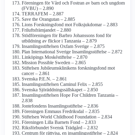
Föreningen för Vård och Fostran av barn och ungdom
(FVBU) – 2.890
TERRAFEM – 2.887
Save the Orangutan – 2.885
Lions Forsknings­fond mot Folksjukdomar – 2.883
Frilufts­främjandet – 2.880
Stödföreningen för Barbro Johanssons fond för
utbildning av flickor i Tanzania – 2.879
Insamlings­stiftelsen Oxfam Sverige – 2.875
Plan International Sverige Insamlings­stiftelse – 2.872
Linköpings Moskéstiftelse – 2.870
Mission Possible Sweden – 2.865
Stiftelsen Jubileums­klinikens forsknings­fond mot
cancer – 2.861
Svenska P.E.N. – 2.861
Insamlings­stiftelsen Caminul Felix – 2.855
Svenska Sjöräddnings­sällskapet – 2.850
Insamlings­stiftelsen Hope For Children Tanzania –
2.838
Jontefondens Insamlings­stiftelse – 2.836
Föreningen Emmaus Fredriksdal – 2.835
Stiftelsen World Childhood Foundation – 2.834
Föreningen Lilla Barnets Fond – 2.833
Riksförbundet Svensk Trädgård – 2.832
Centrum för rättvisa, en insamlings­stiftelse – 2.824