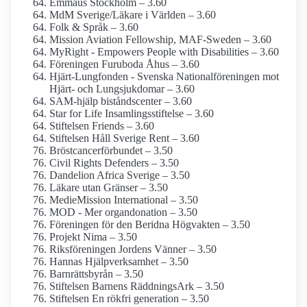
Emmaus Stockholm – 3.60
MdM Sverige/Läkare i Världen – 3.60
Folk & Språk – 3.60
Mission Aviation Fellowship, MAF-Sweden – 3.60
MyRight - Empowers People with Disabilities – 3.60
Föreningen Furuboda Åhus – 3.60
Hjärt-Lungfonden - Svenska National­föreningen mot
Hjärt- och Lung­sjukdomar – 3.60
SAM-hjälp biståndscenter – 3.60
Star for Life Insamlings­stiftelse – 3.60
Stiftelsen Friends – 3.60
Stiftelsen Håll Sverige Rent – 3.60
Bröstcancer­förbundet – 3.50
Civil Rights Defenders – 3.50
Dandelion Africa Sverige – 3.50
Läkare utan Gränser – 3.50
MedieMission International – 3.50
MOD - Mer organ­donation – 3.50
Föreningen för den Beridna Högvakten – 3.50
Projekt Nima – 3.50
Riksföreningen Jordens Vänner – 3.50
Hannas Hjälp­verksamhet – 3.50
Barnrättsbyrån – 3.50
Stiftelsen Barnens RäddningsArk – 3.50
Stiftelsen En rökfri generation – 3.50