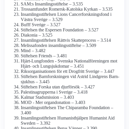
SAM:s Insamlings­stiftelse – 3.535
Trossamfundet Romersk-Katolska Kyrkan – 3.535
Insamlings­stiftelsen Lions Cancerforsknings­fond i
Västra Sverige – 3.529
Bufff Sverige – 3.527
Stiftelsen the Espersen Foundation – 3.527
Diakonia – 3.525
Insamlings­stiftelsen Rättvis Skatteprocess – 3.514
Melissafonden insamlings­stiftelse – 3.509
Mind – 3.482
Stiftelsen Friends – 3.481
Hjärt-Lungfonden - Svenska National­föreningen mot
Hjärt- och Lung­sjukdomar – 3.451
Riks­organisationen för ett Drogfritt Sverige – 3.447
Stiftelsen Barn­forskningen vid Astrid Lindgrens Barn­
sjukhus – 3.445
Stiftelsen Forska utan djurförsök – 3.427
Palestina­grupperna i Sverige – 3.418
Kalmar Stads­mission – 3.403
MOD - Mer organ­donation – 3.403
Insamlings­stiftelsen The Chiparamba Foundation –
3.400
Insamlings­stiftelsen Humanist­hjälpen Humanist Aid
Sweden – 3.392
Insamlings­stiftelsen Perus Vänner – 3.390