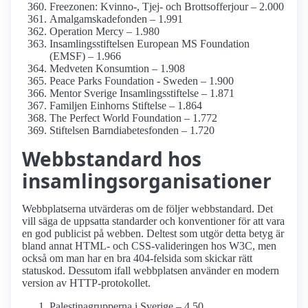
Freezonen: Kvinno-, Tjej- och Brottsofferjour – 2.000
Amalgamskade­fonden – 1.991
Operation Mercy – 1.980
Insamlings­stiftelsen European MS Foundation
(EMSF) – 1.966
Medveten Konsumtion – 1.908
Peace Parks Foundation - Sweden – 1.900
Mentor Sverige Insamlings­stiftelse – 1.871
Familjen Einhorns Stiftelse – 1.864
The Perfect World Foundation – 1.772
Stiftelsen Barndiabetes­fonden – 1.720
Webbstandard hos
insamlings­organisationer
Webbplatserna utvärderas om de följer webbstandard. Det
vill säga de uppsatta standarder och konventioner för att vara
en god publicist på webben. Deltest som utgör detta betyg är
bland annat HTML- och CSS-valideringen hos W3C, men
också om man har en bra 404-felsida som skickar rätt
statuskod. Dessutom ifall webbplatsen använder en modern
version av HTTP-protokollet.
Palestina­grupperna i Sverige – 4.50