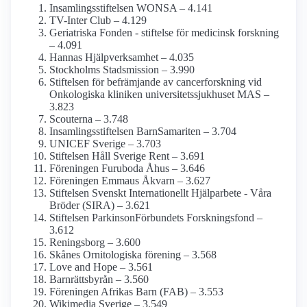
Insamlings­stiftelsen WONSA – 4.141
TV-Inter Club – 4.129
Geriatriska Fonden - stiftelse för medicinsk forskning
– 4.091
Hannas Hjälp­verksamhet – 4.035
Stockholms Stadsmission – 3.990
Stiftelsen för befrämjande av cancerforskning vid
Onkologiska kliniken universitets­sjukhuset MAS –
3.823
Scouterna – 3.748
Insamlings­stiftelsen BarnSamariten – 3.704
UNICEF Sverige – 3.703
Stiftelsen Håll Sverige Rent – 3.691
Föreningen Furuboda Åhus – 3.646
Föreningen Emmaus Åkvarn – 3.627
Stiftelsen Svenskt Internationellt Hjälparbete - Våra
Bröder (SIRA) – 3.621
Stiftelsen Parkinson­Förbundets Forskningsfond –
3.612
Reningsborg – 3.600
Skånes Ornitologiska förening – 3.568
Love and Hope – 3.561
Barnrättsbyrån – 3.560
Föreningen Afrikas Barn (FAB) – 3.553
Wikimedia Sverige – 3.549