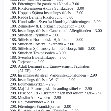
Föreningen för gatubarn i Nepal – 3.00
Riksföreningen Aktiva Synskadade – 3.00
Hoppets Stjärna Insamlings­stiftelse – 3.00
Rädda Barnens Riksförbund – 3.00
Hundstallet - Svenska Hundskydds­föreningen – 3.00
Zelmerlöw & Björkman Foundation – 3.00
Insamlings­stiftelsen Cancer- och Allergifonden – 3.00
Stiftelsen Fryshuset – 3.00
Stiftelsen Norrländska Hjärtfonden – 3.00
Stiftelsen Rotarys Läkarbank – 3.00
Stiftelsen Sjömanskyrkan i Göteborgs Stift – 3.00
Stiftelsen Teskedsorden – 3.00
Svenska Bibelsällskapet – 3.00
Tjejzonen – 3.00
Adult Learning and Empowerment Faciliators
(ALEF) – 2.90
Insamlings­stiftelsen Världsinfektions­fonden – 2.90
Insamlings­stiftelsen WarChild – 2.90
Equmenia­kyrkan – 2.90
Maj-Lis Filantropiska Insamlings­stiftelse – 2.90
Frisk och Fri - Riksföreningen mot ätstörningar – 2.90
Muslim Aid Sweden – 2.90
Neuro­förbundet – 2.90
Föreningen Framtidsjorden – 2.90
Riksförbundet Svensk Trädgård – 2.90