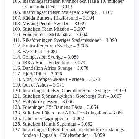
Insamlings­stiftelsen Kvinnor och Hälsa 1.6 miljoner-
kvinna mitt i livet – 3.113
Insamlings­stiftelsen WaterAid Sverige – 3.107
Rädda Barnens Riksförbund – 3.104
Missing People Sweden – 3.099
Stiftelsen Team Mission – 3.097
Fonden för psykisk hälsa – 3.094
Riksföreningen Sveriges Stadsmissioner – 3.090
Brottsoffer­jouren Sverige – 3.085
We Effect – 3.081
Compassion Sverige – 3.080
IBRA Radio Federation – 3.079
Dandelion Africa Sverige – 3.078
Björkåfrihet – 3.076
MdM Sverige/Läkare i Världen – 3.073
Out of Ashes – 3.071
Insamlings­stiftelsen Operation Smile Sverige – 3.070
Stiftelsen Sjömanskyrkan i Göteborgs Stift – 3.067
Fyrbåks­expressen – 3.066
Föreningen För Barnens Bästa – 3.064
Stiftelsen Läkare mot AIDs Forsknings­fond – 3.064
Latinamerika­grupperna – 3.062
Stiftelsen Henrik Superman – 3.062
Insamlings­stiftelsen Perinatal­medicinska Forsknings­
fonden i Uppsala - Födelsefonden – 3.059