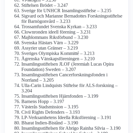
Stiftelsen Brödet – 3.247
Sverige för UNHCR Insamlings­stiftelse – 3.235
Sigvard och Marianne Bernadottes Forskningss­tiftelse
för Barnögon­vård – 3.233
Trossamfundet Svenska Kyrkan – 3.233
Clownronden ideell förening – 3.231
Majblommans Riksförbund – 3.230
Svenska Hästars Värn – 3.229
Assyrier utan Gränser – 3.219
Sveriges Olympiska Kommitté – 3.213
Ågrenska Vänskapsföreningen – 3.210
Insamlings­stiftelsen JLOF (Jeremiah Lucas Opira
Foundation) Sweden – 3.207
Insamlings­stiftelsen Cancerforsknings­fonden i
Norrland – 3.205
Ulla-Carin Lindquists Stiftelse för ALS-forskning –
3.204
Insamlings­stiftelsen Hjärnfonden – 3.199
Barnens Hopp – 3.197
Västerås Stadsmission – 3.195
Civil Rights Defenders – 3.193
LP-Verksamhetens Ideella Riksförening – 3.191
Bharat Indien-Bistånd – 3.190
Insamlings­stiftelsen för Abrigo Rainha Silvia – 3.190