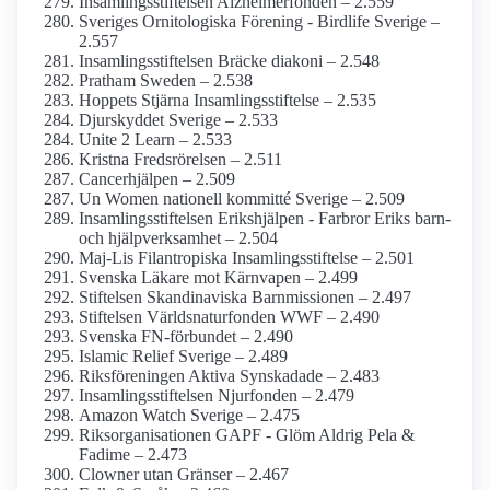
Insamlings­stiftelsen Alzheimer­fonden – 2.559
Sveriges Ornitologiska Förening - Birdlife Sverige –
2.557
Insamlings­stiftelsen Bräcke diakoni – 2.548
Pratham Sweden – 2.538
Hoppets Stjärna Insamlings­stiftelse – 2.535
Djurskyddet Sverige – 2.533
Unite 2 Learn – 2.533
Kristna Fredsrörelsen – 2.511
Cancerhjälpen – 2.509
Un Women nationell kommitté Sverige – 2.509
Insamlings­stiftelsen Erikshjälpen - Farbror Eriks barn-
och hjälpverksamhet – 2.504
Maj-Lis Filantropiska Insamlings­stiftelse – 2.501
Svenska Läkare mot Kärnvapen – 2.499
Stiftelsen Skandinaviska Barnmissionen – 2.497
Stiftelsen Världsnaturfonden WWF – 2.490
Svenska FN-förbundet – 2.490
Islamic Relief Sverige – 2.489
Riksföreningen Aktiva Synskadade – 2.483
Insamlings­stiftelsen Njurfonden – 2.479
Amazon Watch Sverige – 2.475
Riks­organisationen GAPF - Glöm Aldrig Pela &
Fadime – 2.473
Clowner utan Gränser – 2.467