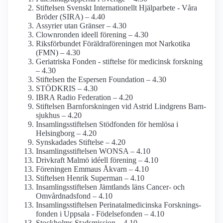
Stiftelsen Svenskt Internationellt Hjälparbete - Våra
Bröder (SIRA) – 4.40
Assyrier utan Gränser – 4.30
Clownronden ideell förening – 4.30
Riksförbundet Föräldra­föreningen mot Narkotika
(FMN) – 4.30
Geriatriska Fonden - stiftelse för medicinsk forskning
– 4.30
Stiftelsen the Espersen Foundation – 4.30
STÖDKRIS – 4.30
IBRA Radio Federation – 4.20
Stiftelsen Barn­forskningen vid Astrid Lindgrens Barn­
sjukhus – 4.20
Insamlings­stiftelsen Stödfonden för hemlösa i
Helsingborg – 4.20
Synskadades Stiftelse – 4.20
Insamlings­stiftelsen WONSA – 4.10
Drivkraft Malmö idéell förening – 4.10
Föreningen Emmaus Åkvarn – 4.10
Stiftelsen Henrik Superman – 4.10
Insamlings­stiftelsen Jämtlands läns Cancer- och
Omvårdnads­fond – 4.10
Insamlings­stiftelsen Perinatal­medicinska Forsknings­
fonden i Uppsala - Födelsefonden – 4.10
Stockholms Stadsmission – 4.10