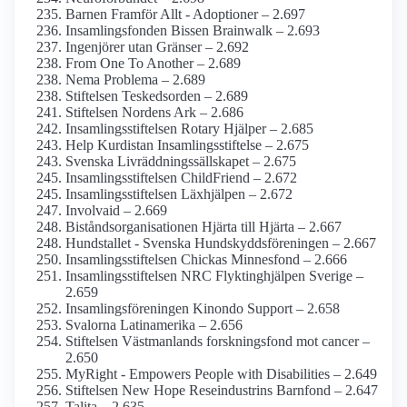
Barnen Framför Allt - Adoptioner – 2.697
Insamlings­fonden Bissen Brainwalk – 2.693
Ingenjörer utan Gränser – 2.692
From One To Another – 2.689
Nema Problema – 2.689
Stiftelsen Teskedsorden – 2.689
Stiftelsen Nordens Ark – 2.686
Insamlings­stiftelsen Rotary Hjälper – 2.685
Help Kurdistan Insamlings­stiftelse – 2.675
Svenska Livräddningssällskapet – 2.675
Insamlings­stiftelsen ChildFriend – 2.672
Insamlings­stiftelsen Läxhjälpen – 2.672
Involvaid – 2.669
Bistånds­organisationen Hjärta till Hjärta – 2.667
Hundstallet - Svenska Hundskydds­föreningen – 2.667
Insamlings­stiftelsen Chickas Minnesfond – 2.666
Insamlings­stiftelsen NRC Flyktinghjälpen Sverige –
2.659
Insamlings­föreningen Kinondo Support – 2.658
Svalorna Latinamerika – 2.656
Stiftelsen Västmanlands forskningsfond mot cancer –
2.650
MyRight - Empowers People with Disabilities – 2.649
Stiftelsen New Hope Rese­industrins Barnfond – 2.647
Talita – 2.635