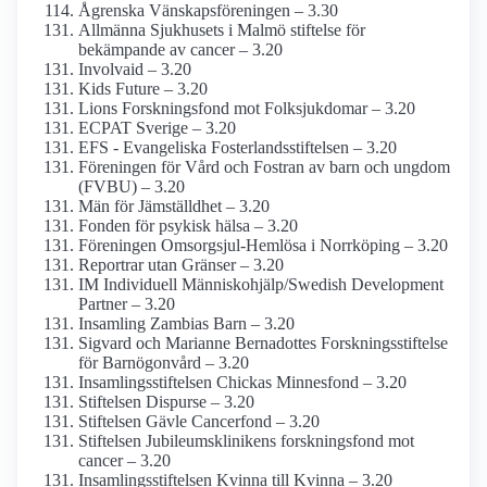
Ågrenska Vänskapsföreningen – 3.30
Allmänna Sjukhusets i Malmö stiftelse för
bekämpande av cancer – 3.20
Involvaid – 3.20
Kids Future – 3.20
Lions Forsknings­fond mot Folksjukdomar – 3.20
ECPAT Sverige – 3.20
EFS - Evangeliska Fosterlands­stiftelsen – 3.20
Föreningen för Vård och Fostran av barn och ungdom
(FVBU) – 3.20
Män för Jämställdhet – 3.20
Fonden för psykisk hälsa – 3.20
Föreningen Omsorgsjul-Hemlösa i Norrköping – 3.20
Reportrar utan Gränser – 3.20
IM Individuell Människohjälp/­Swedish Development
Partner – 3.20
Insamling Zambias Barn – 3.20
Sigvard och Marianne Bernadottes Forskningss­tiftelse
för Barnögon­vård – 3.20
Insamlings­stiftelsen Chickas Minnesfond – 3.20
Stiftelsen Dispurse – 3.20
Stiftelsen Gävle Cancerfond – 3.20
Stiftelsen Jubileums­klinikens forsknings­fond mot
cancer – 3.20
Insamlings­stiftelsen Kvinna till Kvinna – 3.20