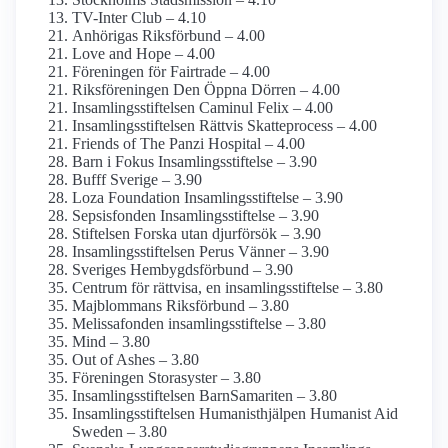
TV-Inter Club – 4.10
Anhörigas Riksförbund – 4.00
Love and Hope – 4.00
Föreningen för Fairtrade – 4.00
Riksföreningen Den Öppna Dörren – 4.00
Insamlings­stiftelsen Caminul Felix – 4.00
Insamlings­stiftelsen Rättvis Skatteprocess – 4.00
Friends of The Panzi Hospital – 4.00
Barn i Fokus Insamlings­stiftelse – 3.90
Bufff Sverige – 3.90
Loza Foundation Insamlings­stiftelse – 3.90
Sepsisfonden Insamlings­stiftelse – 3.90
Stiftelsen Forska utan djurförsök – 3.90
Insamlings­stiftelsen Perus Vänner – 3.90
Sveriges Hembygds­förbund – 3.90
Centrum för rättvisa, en insamlings­stiftelse – 3.80
Majblommans Riksförbund – 3.80
Melissafonden insamlings­stiftelse – 3.80
Mind – 3.80
Out of Ashes – 3.80
Föreningen Storasyster – 3.80
Insamlings­stiftelsen BarnSamariten – 3.80
Insamlings­stiftelsen Humanist­hjälpen Humanist Aid
Sweden – 3.80