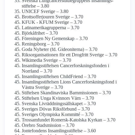
Svenska Lungcancerstudie­gruppens Insamlings­
stiftelse – 3.80
UNICEF Sverige – 3.80
Brottsoffer­jouren Sverige – 3.70
KFUK - KFUM Sverige – 3.70
Latinamerika­grupperna – 3.70
Björkåfrihet – 3.70
Föreningen Ny Gemenskap – 3.70
Reningsborg – 3.70
Goda Nyheter (fd. Gideoniterna) – 3.70
Riks­organisationen för ett Drogfritt Sverige – 3.70
Wikimedia Sverige – 3.70
Insamlings­stiftelsen Cancerforsknings­fonden i
Norrland – 3.70
Insamlings­stiftelsen ChildFriend – 3.70
Insamlings­stiftelsen Lions Cancerforsknings­fond i
Västra Sverige – 3.70
Stiftelsen Skandinaviska Barnmissionen – 3.70
Stiftelsen Unga Kvinnors Värn – 3.70
Svenska Livräddningssällskapet – 3.70
Sveriges Dövas Riksförbund – 3.70
Sveriges Olympiska Kommitté – 3.70
Trossamfundet Romersk-Katolska Kyrkan – 3.70
Örebro Stadsmission – 3.70
Jontefondens Insamlings­stiftelse – 3.60