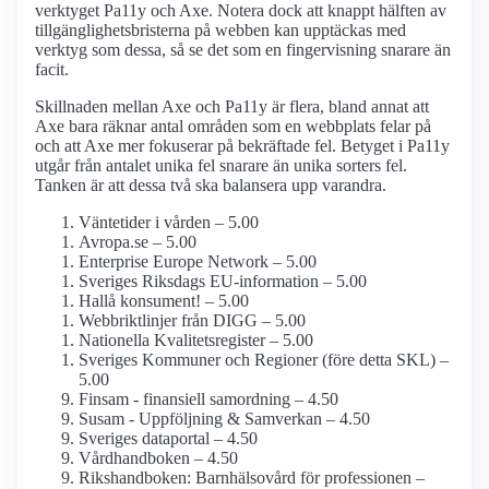
verktyget Pa11y och Axe. Notera dock att knappt hälften av
tillgänglighetsbristerna på webben kan upptäckas med
verktyg som dessa, så se det som en fingervisning snarare än
facit.
Skillnaden mellan Axe och Pa11y är flera, bland annat att
Axe bara räknar antal områden som en webbplats felar på
och att Axe mer fokuserar på bekräftade fel. Betyget i Pa11y
utgår från antalet unika fel snarare än unika sorters fel.
Tanken är att dessa två ska balansera upp varandra.
Väntetider i vården – 5.00
Avropa.se – 5.00
Enterprise Europe Network – 5.00
Sveriges Riksdags EU-information – 5.00
Hallå konsument! – 5.00
Webbriktlinjer från DIGG – 5.00
Nationella Kvalitetsregister – 5.00
Sveriges Kommuner och Regioner (före detta SKL) –
5.00
Finsam - finansiell samordning – 4.50
Susam - Uppföljning & Samverkan – 4.50
Sveriges dataportal – 4.50
Vårdhandboken – 4.50
Rikshandboken: Barnhälsovård för professionen –