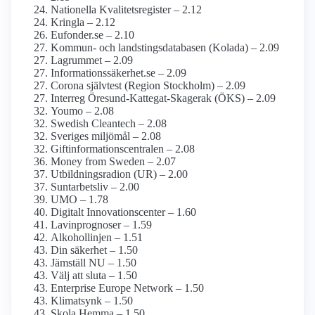
Nationella Kvalitetsregister – 2.12
Kringla – 2.12
Eufonder.se – 2.10
Kommun- och landstings­databasen (Kolada) – 2.09
Lagrummet – 2.09
Informationssäkerhet.se – 2.09
Corona självtest (Region Stockholm) – 2.09
Interreg Öresund-Kattegat-Skagerak (ÖKS) – 2.09
Youmo – 2.08
Swedish Cleantech – 2.08
Sveriges miljömål – 2.08
Giftinformations­centralen – 2.08
Money from Sweden – 2.07
Utbildningsradion (UR) – 2.00
Suntarbetsliv – 2.00
UMO – 1.78
Digitalt Innovationscenter – 1.60
Lavinprognoser – 1.59
Alkohollinjen – 1.51
Din säkerhet – 1.50
Jämställ NU – 1.50
Välj att sluta – 1.50
Enterprise Europe Network – 1.50
Klimatsynk – 1.50
Skola Hemma – 1.50