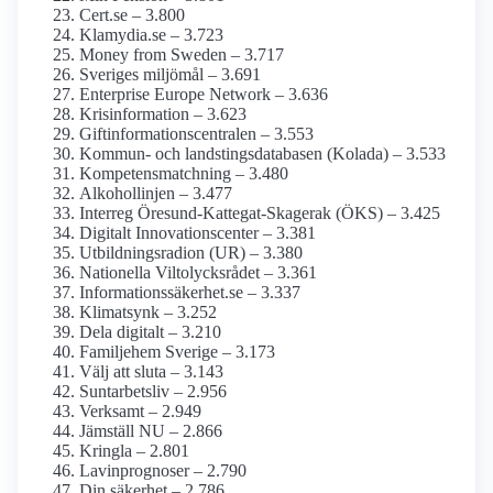
Cert.se – 3.800
Klamydia.se – 3.723
Money from Sweden – 3.717
Sveriges miljömål – 3.691
Enterprise Europe Network – 3.636
Krisinformation – 3.623
Giftinformations­centralen – 3.553
Kommun- och landstings­databasen (Kolada) – 3.533
Kompetensmatchning – 3.480
Alkohollinjen – 3.477
Interreg Öresund-Kattegat-Skagerak (ÖKS) – 3.425
Digitalt Innovationscenter – 3.381
Utbildningsradion (UR) – 3.380
Nationella Viltolycksrådet – 3.361
Informationssäkerhet.se – 3.337
Klimatsynk – 3.252
Dela digitalt – 3.210
Familjehem Sverige – 3.173
Välj att sluta – 3.143
Suntarbetsliv – 2.956
Verksamt – 2.949
Jämställ NU – 2.866
Kringla – 2.801
Lavinprognoser – 2.790
Din säkerhet – 2.786