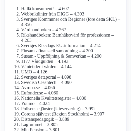
Hallå konsument! – 4.607
Webbriktlinjer från DIGG – 4.393
Sveriges Kommuner och Regioner (före detta SKL) –
4.356
Vårdhandboken – 4.267
Rikshandboken: Barnhälsovård för professionen –
4.263
Sveriges Riksdags EU-information – 4.214
Finsam - finansiell samordning – 4.200
Susam - Uppföljning & Samverkan – 4.200
1177 Vårdguiden – 4.193
Väntetider i vården – 4.144
UMO – 4.126
Sveriges dataportal – 4.098
Swedish Cleantech – 4.090
Avropa.se – 4.066
Eufonder.se – 4.060
Nationella Kvalitetsregister – 4.030
Youmo – 4.024
Polisens etjänster (Uteservering) – 3.992
Corona självtest (Region Stockholm) – 3.907
Distanspedagogik – 3.889
Lagrummet – 3.805
Min Pension – 3.801