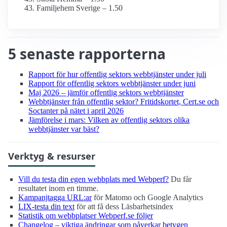
Familjehem Sverige – 1.50
5 senaste rapporterna
Rapport för hur offentlig sektors webbtjänster under juli
Rapport för offentlig sektors webbtjänster under juni
Maj 2026 – jämför offentlig sektors webbtjänster
Webbtjänster från offentlig sektor? Fritidskortet, Cert.se och
Soctanter på nätet i april 2026
Jämförelse i mars: Vilken av offentlig sektors olika
webbtjänster var bäst?
Verktyg & resurser
Vill du testa din egen webbplats med Webperf?
Du får
resultatet inom en timme.
Kampanjtagga URL:ar
för Matomo och Google Analytics
LIX-testa din text
för att få dess Läsbarhetsindex
Statistik om webbplatser Webperf.se följer
Changelog – viktiga ändringar som påverkar betygen