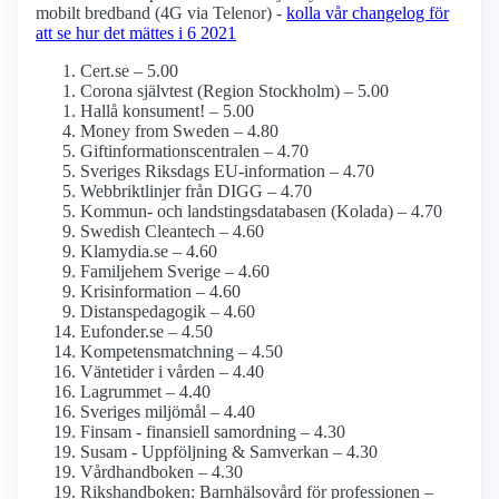
mobilt bredband (4G via Telenor) -
kolla vår changelog för
att se hur det mättes i 6 2021
Cert.se – 5.00
Corona självtest (Region Stockholm) – 5.00
Hallå konsument! – 5.00
Money from Sweden – 4.80
Giftinformations­centralen – 4.70
Sveriges Riksdags EU-information – 4.70
Webbriktlinjer från DIGG – 4.70
Kommun- och landstings­databasen (Kolada) – 4.70
Swedish Cleantech – 4.60
Klamydia.se – 4.60
Familjehem Sverige – 4.60
Krisinformation – 4.60
Distanspedagogik – 4.60
Eufonder.se – 4.50
Kompetensmatchning – 4.50
Väntetider i vården – 4.40
Lagrummet – 4.40
Sveriges miljömål – 4.40
Finsam - finansiell samordning – 4.30
Susam - Uppföljning & Samverkan – 4.30
Vårdhandboken – 4.30
Rikshandboken: Barnhälsovård för professionen –