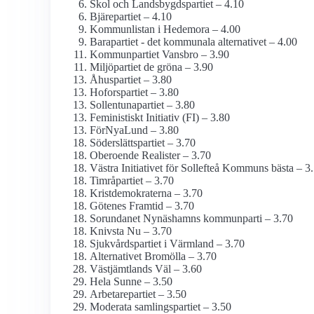
Skol och Landsbygdspartiet – 4.10
Bjärepartiet – 4.10
Kommunlistan i Hedemora – 4.00
Barapartiet - det kommunala alternativet – 4.00
Kommunpartiet Vansbro – 3.90
Miljöpartiet de gröna – 3.90
Åhuspartiet – 3.80
Hoforspartiet – 3.80
Sollentunapartiet – 3.80
Feministiskt Initiativ (FI) – 3.80
FörNyaLund – 3.80
Söderslättspartiet – 3.70
Oberoende Realister – 3.70
Västra Initiativet för Sollefteå Kommuns bästa – 3
Timråpartiet – 3.70
Kristdemokraterna – 3.70
Götenes Framtid – 3.70
Sorundanet Nynäshamns kommunparti – 3.70
Knivsta Nu – 3.70
Sjukvårdspartiet i Värmland – 3.70
Alternativet Bromölla – 3.70
Västjämtlands Väl – 3.60
Hela Sunne – 3.50
Arbetarepartiet – 3.50
Moderata samlingspartiet – 3.50