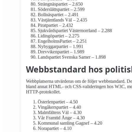
Strängnäspartiet – 2.650
Söderslättspartiet – 2.599
Bollnäspartiet – 2.491
Västjämtlands Väl – 2.435
Piratpartiet – 2.432
Sjukvårdspartiet Västernorrland – 2.288
Lidingöpartiet – 2.275
EngelholmsPartiet – 2.251
Nybyggarpartiet – 1.991
Drevvikenpartiet – 1.989
Landspartiet Svenska Samer – 1.898
Webbstandard hos politis
Webbplatserna utvärderas om de följer webbstandard. Det 
bland annat HTML- och CSS-valideringen hos W3C, men o
HTTP-protokollet.
Österlenpartiet – 4.50
Vingåkerspartiet – 4.40
Malmfältens Väl – 4.30
Vår Framtid Ånge – 4.30
Kommunal samling Gagnef – 4.20
Norapartiet – 4.10