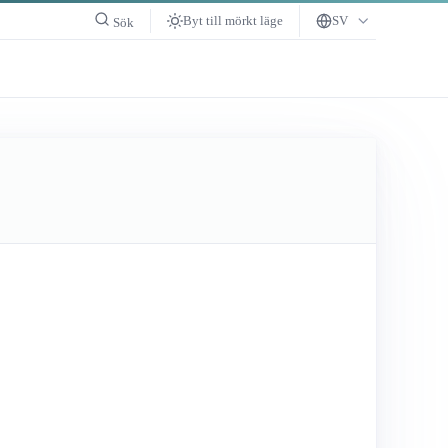
Byt till mörkt läge
SV
Sök