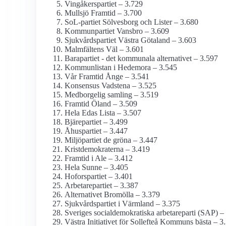
Vingåkerspartiet – 3.729
Mullsjö Framtid – 3.700
SoL-partiet Sölvesborg och Lister – 3.680
Kommunpartiet Vansbro – 3.609
Sjukvårdspartiet Västra Götaland – 3.603
Malmfältens Väl – 3.601
Barapartiet - det kommunala alternativet – 3.597
Kommunlistan i Hedemora – 3.545
Vår Framtid Ånge – 3.541
Konsensus Vadstena – 3.525
Medborgelig samling – 3.519
Framtid Öland – 3.509
Hela Edas Lista – 3.507
Bjärepartiet – 3.499
Åhuspartiet – 3.447
Miljöpartiet de gröna – 3.447
Kristdemokraterna – 3.419
Framtid i Ale – 3.412
Hela Sunne – 3.405
Hoforspartiet – 3.401
Arbetarepartiet – 3.387
Alternativet Bromölla – 3.379
Sjukvårdspartiet i Värmland – 3.375
Sveriges social­demokratiska arbetareparti (SAP) –
Västra Initiativet för Sollefteå Kommuns bästa – 3