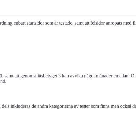
 ordning enbart startsidor som är testade, samt att felsidor anropats med f
0, samt att genomsnittsbetyget 3 kan avvika något månader emellan. Om 
and.
els inkluderas de andra kategorierna av tester som finns men också de 