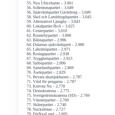
Nya Ulricehamn – 3.061
Sollentunapartiet – 3.049
Sjukvårds­partiet Gävleborg – 3.049
Skol och Landsbygdspartiet – 3.045
Alternativet Ljungby – 3.043
Lokalpartiet BoA – 3.025
Centerpartiet – 3.010
Ronnebypartiet – 3.000
Bålstapartiet – 2.996
Dalarnas sjukvårdsparti – 2.980
Laholmspartiet – 2.971
Roslagspartiet – 2.938
Trygghetspartiet – 2.923
Sjöbopartiet – 2.896
Samelandspartiet – 2.869
Åselepartiet – 2.829
Bevara akutsjukhusen – 2.787
Vård för pengarna – 2.787
Knivsta Nu – 2.778
Demokraterna – 2.775
Sverige­demokraterna (SD) – 2.769
Vänsterpartiet – 2.769
Skånepartiet – 2.740
Nackalistan – 2.727
FörNyaLund – 2.695