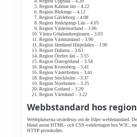
Region Uppsala – 4.26
Region Kalmar län – 4.22
Region Blekinge – 4.12
Region Gävleborg – 4.08
Region Jönköpings Län – 4.05
Region Västernorrland – 3.96
Västra Götalandsregionen – 3.93
Region Västmanland – 3.90
Region Jämtland Härjedalen – 3.90
Region Dalarna – 3.63
Region Örebro län – 3.55
Region Östergötland – 3.54
Region Kronoberg – 3.41
Region Västerbotten – 3.41
Region Stockholm – 3.37
Region Norrbotten – 3.35
Region Gotland – 3.29
Region Värmland – 3.22
Webbstandard hos region
Webbplatserna utvärderas om de följer webbstandard. Det 
bland annat HTML- och CSS-valideringen hos W3C, men o
HTTP-protokollet.