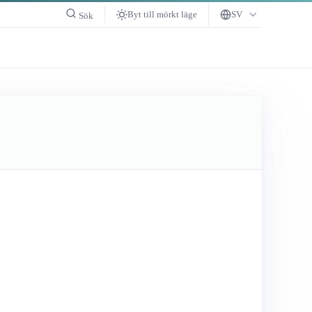
Byt till mörkt läge
SV
Sök