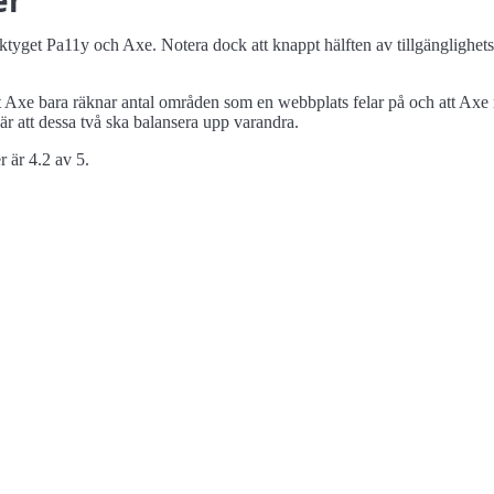
er
erktyget Pa11y och Axe. Notera dock att knappt hälften av tillgängligh
t Axe bara räknar antal områden som en webbplats felar på och att Axe 
 är att dessa två ska balansera upp varandra.
r är 4.2 av 5.