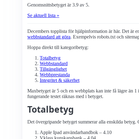
Genomsnittsbetyget är 3.9 av 5.
Se aktuell lista »
Decembers topplista för hjälpinformation är här. Det är enb
webbstandard att göra
. Exempelvis robots.txt och sitema
Hoppa direkt till kategoribetyg:
Totalbetyg
Webbstandard
Tillgänglighet
Webbprestanda
Integritet & säkerhet
Maxbetyget är 5 och en webbplats kan inte få lägre än 1 i
fungerande testet räknas med i betyget.
Totalbetyg
Det övergripande betyget summerar alla enskilda betyg. G
Apple Ipad användarhandbok – 4.10
Vklass kunskapsbank – 4.04