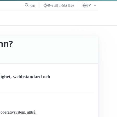
Byt till mörkt läge
SV
Sök
nn?
lighet, webbstandard och
operativsystem, alltså.