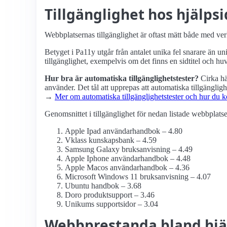
Tillgänglighet hos hjälps
Webbplatsernas tillgänglighet är oftast mätt både med ve
Betyget i Pa11y utgår från antalet unika fel snarare än u
tillgänglighet, exempelvis om det finns en sidtitel och h
Hur bra är automatiska tillgänglighets­tester?
Cirka hä
använder. Det tål att upprepas att automatiska tillgängligh
→
Mer om automatiska tillgänglighets­tester och hur d
Genomsnittet i tillgänglighet för nedan listade webbplatse
Apple Ipad användarhandbok – 4.80
Vklass kunskapsbank – 4.59
Samsung Galaxy bruksanvisning – 4.49
Apple Iphone användarhandbok – 4.48
Apple Macos användarhandbok – 4.36
Microsoft Windows 11 bruksanvisning – 4.07
Ubuntu handbok – 3.68
Doro produktsupport – 3.46
Unikums supportsidor – 3.04
Webbprestanda bland hjäl