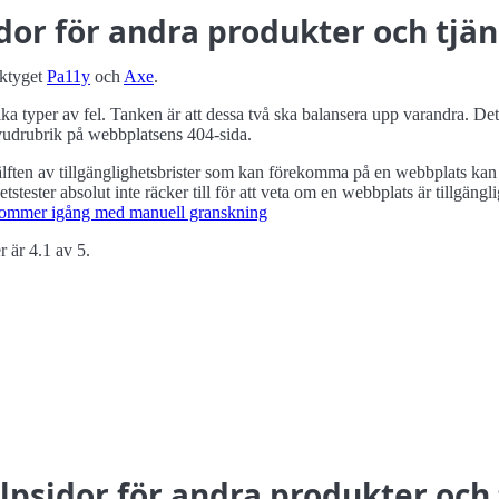
idor för andra produkter och tjän
rktyget
Pa11y
och
Axe
.
nika typer av fel. Tanken är att dessa två ska balansera upp varandra. D
uvudrubrik på webbplatsens 404-sida.
lften av tillgänglighets­brister som kan förekomma på en webbplats ka
ets­tester absolut inte räcker till för att veta om en webbplats är tillgä
u kommer igång med manuell granskning
r är 4.1 av 5.
psidor för andra produkter och 