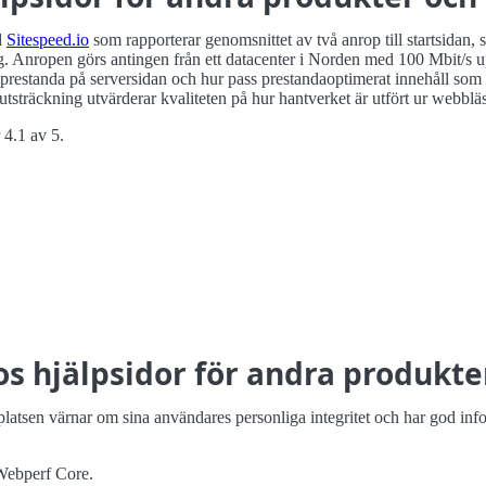
d
Sitespeed.io
som rapporterar genomsnittet av två anrop till startsidan
 Anropen görs antingen från ett datacenter i Norden med 100 Mbit/s up
prestanda på serversidan och hur pass prestanda­optimerat innehåll som b
utsträckning utvärderar kvaliteten på hur hantverket är utfört ur webblä
 4.1 av 5.
os hjälpsidor för andra produkte
platsen värnar om sina användares personliga integritet och har god inform
 Webperf Core.