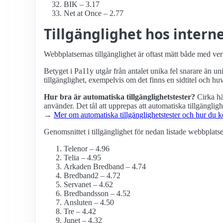
BIK – 3.17
Net at Once – 2.77
Tillgänglighet hos inter
Webbplatsernas tillgänglighet är oftast mätt både med ve
Betyget i Pa11y utgår från antalet unika fel snarare än u
tillgänglighet, exempelvis om det finns en sidtitel och h
Hur bra är automatiska tillgänglighets­tester?
Cirka hä
använder. Det tål att upprepas att automatiska tillgängligh
→
Mer om automatiska tillgänglighets­tester och hur d
Genomsnittet i tillgänglighet för nedan listade webbplatse
Telenor – 4.96
Telia – 4.95
Arkaden Bredband – 4.74
Bredband2 – 4.72
Servanet – 4.62
Bredbandsson – 4.52
Ansluten – 4.50
Tre – 4.42
Junet – 4.32