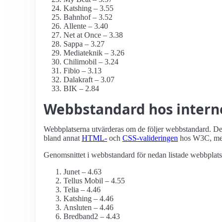
Katshing – 3.55
Bahnhof – 3.52
Allente – 3.40
Net at Once – 3.38
Sappa – 3.27
Mediateknik – 3.26
Chilimobil – 3.24
Fibio – 3.13
Dalakraft – 3.07
BIK – 2.84
Webbstandard hos inter
Webbplatserna utvärderas om de följer webbstandard. Det 
bland annat
HTML-
och
CSS-valideringen
hos W3C, me
Genomsnittet i webbstandard för nedan listade webbplatse
Junet – 4.63
Tellus Mobil – 4.55
Telia – 4.46
Katshing – 4.46
Ansluten – 4.46
Bredband2 – 4.43