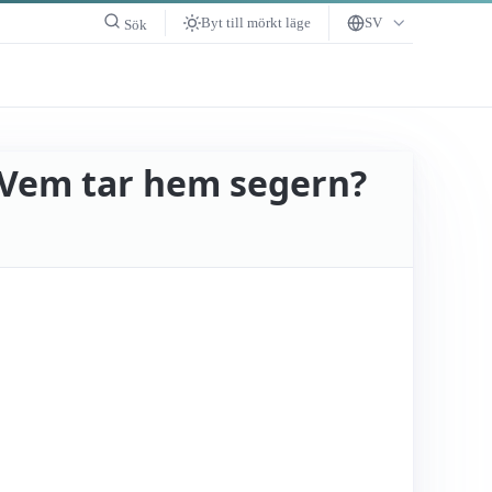
Byt till mörkt läge
SV
Sök
 Vem tar hem segern?