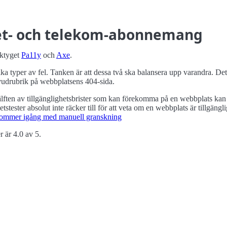
net- och telekom-abonnemang
rktyget
Pa11y
och
Axe
.
nika typer av fel. Tanken är att dessa två ska balansera upp varandra. D
uvudrubrik på webbplatsens 404-sida.
lften av tillgänglighets­brister som kan förekomma på en webbplats ka
ets­tester absolut inte räcker till för att veta om en webbplats är tillgä
u kommer igång med manuell granskning
r är 4.0 av 5.