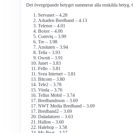
Det övergripande betyget summerar alla enskilda betyg. G
Servanet – 4.28
Arkaden Bredband – 4.13
Telenor – 4.01
Boxer – 4.00
Comviq – 3.99
Tre – 3.98
Ansluten – 3.94
Telia – 3.93
Ownit – 3.91
Junet – 3.83
Fello – 3.81
Svea Internet – 3.81
Bitcom – 3.80
Tele2 – 3.78
Vimla – 3.76
Tellus Mobil – 3.74
Bredbandsson – 3.69
NWT Media Bredband – 3.69
Bredband2 – 3.69
Daladatorer – 3.63
Hallon – 3.60
Halebop – 3.58
My Beat – 3.57