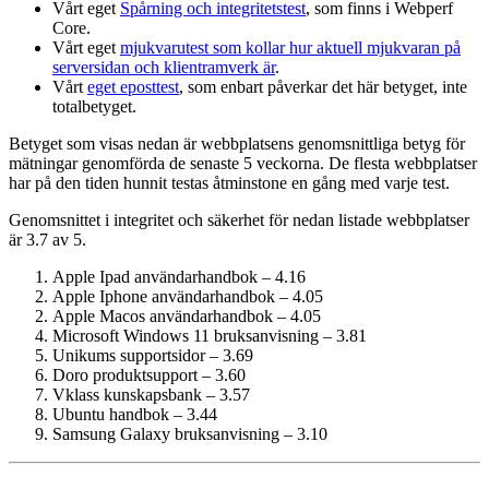
Vårt eget
Spårning och integritetstest
, som finns i Webperf
Core.
Vårt eget
mjukvarutest som kollar hur aktuell mjukvaran på
serversidan och klient­ramverk är
.
Vårt
eget eposttest
, som enbart påverkar det här betyget, inte
totalbetyget.
Betyget som visas nedan är webbplatsens genomsnittliga betyg för
mätningar genomförda de senaste 5 veckorna. De flesta webbplatser
har på den tiden hunnit testas åtminstone en gång med varje test.
Genomsnittet i integritet och säkerhet för nedan listade webbplatser
är 3.7 av 5.
Apple Ipad användarhandbok – 4.16
Apple Iphone användarhandbok – 4.05
Apple Macos användarhandbok – 4.05
Microsoft Windows 11 bruksanvisning – 3.81
Unikums supportsidor – 3.69
Doro produktsupport – 3.60
Vklass kunskapsbank – 3.57
Ubuntu handbok – 3.44
Samsung Galaxy bruksanvisning – 3.10