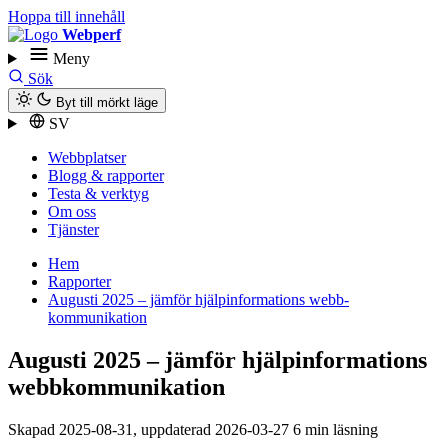
Hoppa till innehåll
Webperf
Meny
Sök
Byt till mörkt läge
SV
Webbplatser
Blogg & rapporter
Testa & verktyg
Om oss
Tjänster
Hem
Rapporter
Augusti 2025 – jämför hjälpinformations webb­
kommunikation
Augusti 2025 – jämför hjälpinformations
webb­kommunikation
Skapad
2025-08-31
, uppdaterad
2026-03-27
6 min läsning