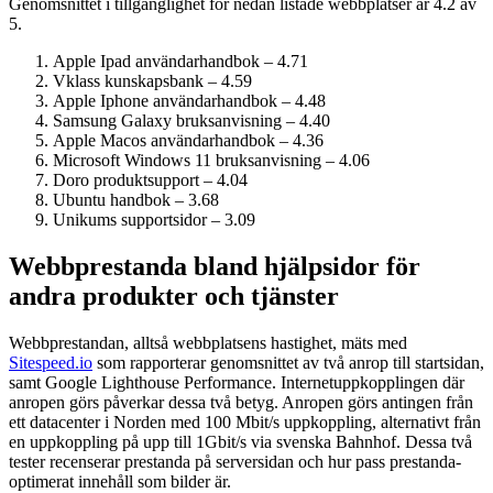
Genomsnittet i tillgänglighet för nedan listade webbplatser är 4.2 av
5.
Apple Ipad användarhandbok – 4.71
Vklass kunskapsbank – 4.59
Apple Iphone användarhandbok – 4.48
Samsung Galaxy bruksanvisning – 4.40
Apple Macos användarhandbok – 4.36
Microsoft Windows 11 bruksanvisning – 4.06
Doro produktsupport – 4.04
Ubuntu handbok – 3.68
Unikums supportsidor – 3.09
Webbprestanda bland hjälpsidor för
andra produkter och tjänster
Webbprestandan, alltså webbplatsens hastighet, mäts med
Sitespeed.io
som rapporterar genomsnittet av två anrop till startsidan,
samt Google Lighthouse Performance. Internet­uppkopplingen där
anropen görs påverkar dessa två betyg. Anropen görs antingen från
ett datacenter i Norden med 100 Mbit/s uppkoppling, alternativt från
en uppkoppling på upp till 1Gbit/s via svenska Bahnhof. Dessa två
tester recenserar prestanda på serversidan och hur pass prestanda­
optimerat innehåll som bilder är.