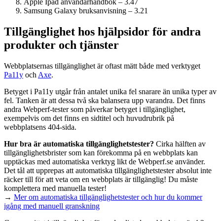
Apple Ipad användarhandbok – 3.47
Samsung Galaxy bruksanvisning – 3.21
Tillgänglighet hos hjälpsidor för andra
produkter och tjänster
Webbplatsernas tillgänglighet är oftast mätt både med verktyget
Pa11y
och
Axe
.
Betyget i Pa11y utgår från antalet unika fel snarare än unika typer av
fel. Tanken är att dessa två ska balansera upp varandra. Det finns
andra Webperf-tester som påverkar betyget i tillgänglighet,
exempelvis om det finns en sidtitel och huvudrubrik på
webbplatsens 404-sida.
Hur bra är automatiska tillgänglighets­tester?
Cirka hälften av
tillgänglighets­brister som kan förekomma på en webbplats kan
upptäckas med automatiska verktyg likt de Webperf.se använder.
Det tål att upprepas att automatiska tillgänglighets­tester absolut inte
räcker till för att veta om en webbplats är tillgänglig! Du måste
komplettera med manuella tester!
→
Mer om automatiska tillgänglighets­tester och hur du kommer
igång med manuell granskning