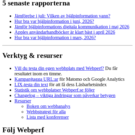
5 senaste rapporterna
Jämförelse i juli: Vilken av hjälpinformation vann?
Hur bra var hjälpinformation i juni, 2026?
Jämför hjälpinformations digitala kommunikation i maj 2026
Apples användarhandböcker är klart bäst i april 2026
Hur bra var hjälpinformation i mars, 2026?
Verktyg & resurser
Vill du testa din egen webbplats med Webperf?
Du får
resultatet inom en timme.
Kampanjtagga URL:ar
för Matomo och Google Analytics
LIX-testa din text
för att få dess Läsbarhetsindex
Statistik om webbplatser Webperf.se följer
Changelog – viktiga ändringar som påverkar betygen
Resurser
Boken om webbanalys
Webbstrategi för alla
Lista med konferenser
Följ Webperf