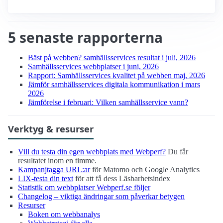
5 senaste rapporterna
Bäst på webben? samhälls­services resultat i juli, 2026
Samhälls­services webbplatser i juni, 2026
Rapport: Samhälls­services kvalitet på webben maj, 2026
Jämför samhälls­services digitala kommunikation i mars
2026
Jämförelse i februari: Vilken samhälls­service vann?
Verktyg & resurser
Vill du testa din egen webbplats med Webperf?
Du får
resultatet inom en timme.
Kampanjtagga URL:ar
för Matomo och Google Analytics
LIX-testa din text
för att få dess Läsbarhetsindex
Statistik om webbplatser Webperf.se följer
Changelog – viktiga ändringar som påverkar betygen
Resurser
Boken om webbanalys