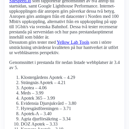
Sitespeed.io
som rapporterar genomsnittet av två anrop till
startsidan, samt Google Lighthouse Performance. Internet­
uppkopplingen där anropen görs påverkar dessa två betyg.
Anropen görs antingen från ett datacenter i Norden med 100
Mbit/s uppkoppling, alternativt från en uppkoppling på upp
till 1Gbit/s via svenska Bahnhof. Dessa två tester recenserar
prestanda på serversidan och hur pass prestanda­optimerat
innehåll som bilder är.
Dessutom görs tester med
Yellow Lab Tools
som i större
utsträckning utvärderar kvaliteten på hur hantverket är utfört
ur webbläsarens perspektiv.
Genomsnittet i prestanda för nedan listade webbplatser är 3.4
av 5.
Klostergårdens Apotek – 4.29
Strängnäs Apotek – 4.21
Apotea – 4.06
Meds – 3.99
Apotek 365 – 3.99
Evidensia Djursjukvård – 3.80
Hyresgästföreningen – 3.71
Apotek-A – 3.40
Agria djurförsäkring – 3.34
DOZ Apotek – 3.33