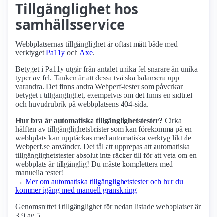
Tillgänglighet hos
samhälls­service
Webbplatsernas tillgänglighet är oftast mätt både med
verktyget
Pa11y
och
Axe
.
Betyget i Pa11y utgår från antalet unika fel snarare än unika
typer av fel. Tanken är att dessa två ska balansera upp
varandra. Det finns andra Webperf-tester som påverkar
betyget i tillgänglighet, exempelvis om det finns en sidtitel
och huvudrubrik på webbplatsens 404-sida.
Hur bra är automatiska tillgänglighets­tester?
Cirka
hälften av tillgänglighets­brister som kan förekomma på en
webbplats kan upptäckas med automatiska verktyg likt de
Webperf.se använder. Det tål att upprepas att automatiska
tillgänglighets­tester absolut inte räcker till för att veta om en
webbplats är tillgänglig! Du måste komplettera med
manuella tester!
→
Mer om automatiska tillgänglighets­tester och hur du
kommer igång med manuell granskning
Genomsnittet i tillgänglighet för nedan listade webbplatser är
3.9 av 5.