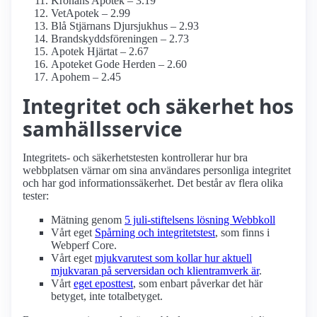
Kronans Apotek – 3.19
VetApotek – 2.99
Blå Stjärnans Djursjukhus – 2.93
Brandskyddsföreningen – 2.73
Apotek Hjärtat – 2.67
Apoteket Gode Herden – 2.60
Apohem – 2.45
Integritet och säkerhet hos
samhälls­service
Integritets- och säkerhetstesten kontrollerar hur bra
webbplatsen värnar om sina användares personliga integritet
och har god informations­säkerhet. Det består av flera olika
tester:
Mätning genom
5 juli-stiftelsens lösning Webbkoll
Vårt eget
Spårning och integritetstest
, som finns i
Webperf Core.
Vårt eget
mjukvarutest som kollar hur aktuell
mjukvaran på serversidan och klient­ramverk är
.
Vårt
eget eposttest
, som enbart påverkar det här
betyget, inte totalbetyget.