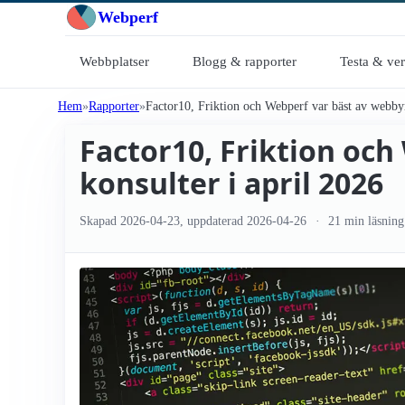
Webperf
Webbplatser
Blogg & rapporter
Testa & ve
Hem
Rapporter
Factor10, Friktion och Webperf var bäst av webbyrå
Factor10, Friktion och
konsulter i april 2026
Skapad
2026-04-23
, uppdaterad
2026-04-26
21 min läsning