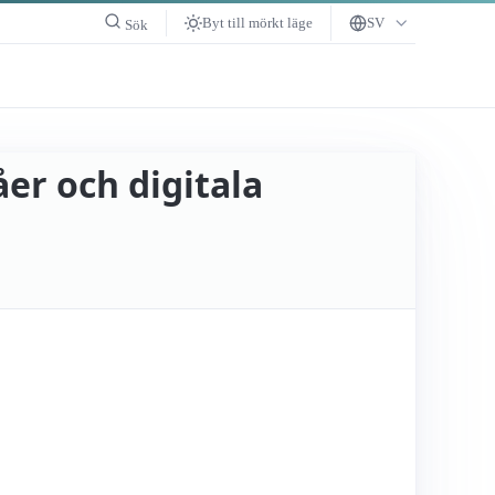
Byt till mörkt läge
SV
Sök
er och digitala