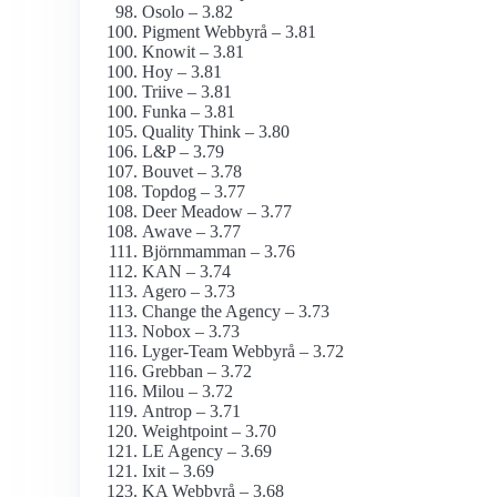
Osolo – 3.82
Pigment Webbyrå – 3.81
Knowit – 3.81
Hoy – 3.81
Triive – 3.81
Funka – 3.81
Quality Think – 3.80
L&P – 3.79
Bouvet – 3.78
Topdog – 3.77
Deer Meadow – 3.77
Awave – 3.77
Björnmamman – 3.76
KAN – 3.74
Agero – 3.73
Change the Agency – 3.73
Nobox – 3.73
Lyger-Team Webbyrå – 3.72
Grebban – 3.72
Milou – 3.72
Antrop – 3.71
Weightpoint – 3.70
LE Agency – 3.69
Ixit – 3.69
KA Webbyrå – 3.68