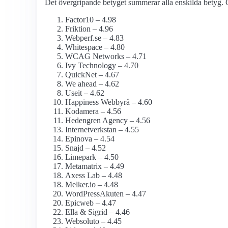
Det övergripande betyget summerar alla enskilda betyg. G
Factor10 – 4.98
Friktion – 4.96
Webperf.se – 4.83
Whitespace – 4.80
WCAG Networks – 4.71
Ivy Technology – 4.70
QuickNet – 4.67
We ahead – 4.62
Useit – 4.62
Happiness Webbyrå – 4.60
Kodamera – 4.56
Hedengren Agency – 4.56
Internetverkstan – 4.55
Epinova – 4.54
Snajd – 4.52
Limepark – 4.50
Metamatrix – 4.49
Axess Lab – 4.48
Melker.io – 4.48
WordPressAkuten – 4.47
Epicweb – 4.47
Ella & Sigrid – 4.46
Websoluto – 4.45