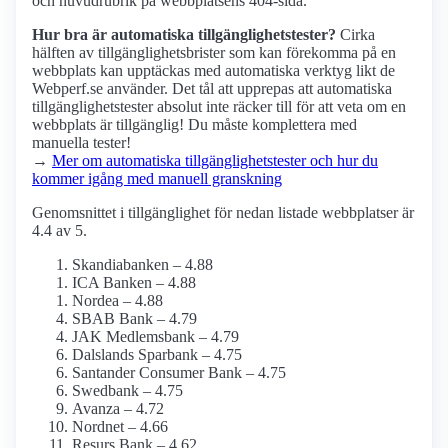
och huvudrubrik på webbplatsens 404-sida.
Hur bra är automatiska tillgänglighets­tester?
Cirka
hälften av tillgänglighets­brister som kan förekomma på en
webbplats kan upptäckas med automatiska verktyg likt de
Webperf.se använder. Det tål att upprepas att automatiska
tillgänglighets­tester absolut inte räcker till för att veta om en
webbplats är tillgänglig! Du måste komplettera med
manuella tester!
→
Mer om automatiska tillgänglighets­tester och hur du
kommer igång med manuell granskning
Genomsnittet i tillgänglighet för nedan listade webbplatser är
4.4 av 5.
Skandiabanken – 4.88
ICA Banken – 4.88
Nordea – 4.88
SBAB Bank – 4.79
JAK Medlemsbank – 4.79
Dalslands Sparbank – 4.75
Santander Consumer Bank – 4.75
Swedbank – 4.75
Avanza – 4.72
Nordnet – 4.66
Resurs Bank – 4.62