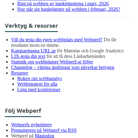
Bäst på webben av bank­tjänsterna i mars, 2026
Hur står sig bank­tjänster på webben i februari, 2026?
Verktyg & resurser
Vill du testa din egen webbplats med Webperf?
Du får
resultatet inom en timme.
Kampanjtagga URL:ar
för Matomo och Google Analytics
LIX-testa din text
för att få dess Läsbarhetsindex
Statistik om webbplatser Webperf.se följer
Changelog – viktiga ändringar som påverkar betygen
Resurser
Boken om webbanalys
Webbstrategi för alla
Lista med konferenser
Följ Webperf
Webperfs nyhetsbrev
Prenumerera på Webperf via RSS
Webperf på
Mastodon