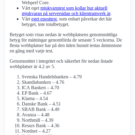
Webperf Core.
Vårt eget
mjukvarutest som kollar hur aktuell
mjukvaran på serversidan och klient­ramverk är
.
Vårt
eget eposttest
, som enbart påverkar det här
betyget, inte totalbetyget.
Betyget som visas nedan är webbplatsens genomsnittliga
betyg för mätningar genomförda de senaste 5 veckorna. De
flesta webbplatser har på den tiden hunnit testas åtminstone
en gång med varje test.
Genomsnittet i integritet och säkerhet för nedan listade
webbplatser är 4.2 av 5.
Svenska Handelsbanken – 4.79
Skandiabanken – 4.76
ICA Banken – 4.70
EP Bank – 4.67
Klarna – 4.54
Danske Bank – 4.51
SBAB Bank – 4.49
Avanza – 4.48
Northmill – 4.39
Resurs Bank – 4.36
Nordnet – 4.27