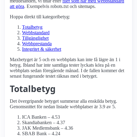
meddelanden, vi tittar efter
filer som har med webbstandard
att göra
. Exempelvis robots.txt och sitemaps.
Hoppa direkt till kategoribetyg:
Totalbetyg
Webbstandard
Tillgänglighet
Webbprestanda
Integritet & säkerhet
Maxbetyget är 5 och en webbplats kan inte få lägre än 1 i
betyg. Ibland har inte samtliga tester lyckats köra på en
webbplats sedan föregående månad. I de fallen kommer det
senast fungerande testet räknas med i betyget.
Totalbetyg
Det övergripande betyget summerar alla enskilda betyg.
Genomsnittet för nedan listade webbplatser är 3.9 av 5.
ICA Banken – 4.53
Skandiabanken – 4.37
JAK Medlemsbank – 4.36
SBAB Bank – 4.24