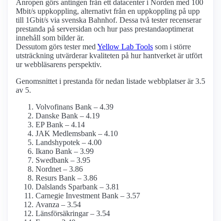
Anropen görs antingen från ett datacenter i Norden med 100
Mbit/s uppkoppling, alternativt från en uppkoppling på upp
till 1Gbit/s via svenska Bahnhof. Dessa två tester recenserar
prestanda på serversidan och hur pass prestanda­optimerat
innehåll som bilder är.
Dessutom görs tester med
Yellow Lab Tools
som i större
utsträckning utvärderar kvaliteten på hur hantverket är utfört
ur webbläsarens perspektiv.
Genomsnittet i prestanda för nedan listade webbplatser är 3.5
av 5.
Volvofinans Bank – 4.39
Danske Bank – 4.19
EP Bank – 4.14
JAK Medlemsbank – 4.10
Landshypotek – 4.00
Ikano Bank – 3.99
Swedbank – 3.95
Nordnet – 3.86
Resurs Bank – 3.86
Dalslands Sparbank – 3.81
Carnegie Investment Bank – 3.57
Avanza – 3.54
Länsförsäkringar – 3.54