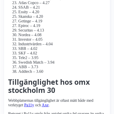
Atlas Copco – 4.27
SSAB – 4.21
Essity – 4.20
Skanska – 4.20
Getinge – 4.19
Epiroc – 4.19
Securitas – 4.13
Nordea – 4.08
Investor – 4.05
Industrivärden – 4.04
SBB – 4.02
SKF – 4.02
Tele2 – 3.95
Swedish Match – 3.94
ABB – 3.73
Addtech – 3.60
Tillgänglighet hos omx
stockholm 30
Webbplatsernas tillgänglighet är oftast mätt både med
verktyget
Pa11y
och
Axe
.
Betyget i Pa11y utgår från antalet unika fel snarare än unika