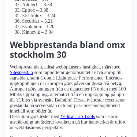
Addtech – 3.38
Epiroc – 3.38
Electrolux – 3.24
Securitas – 3.21
Evolution – 3.20
Kinnevik – 3.04
Webbprestanda bland omx
stockholm 30
Webbprestandan, alltså webbplatsens hastighet, mäts med
Sitespeed.io
som rapporterar genomsnittet av två anrop till
startsidan, samt Google Lighthouse Performance. Internet­
uppkopplingen där anropen görs påverkar dessa två betyg.
Anropen görs antingen från ett datacenter i Norden med 100
Mbit/s uppkoppling, alternativt från en uppkoppling på upp
till 1Gbit/s via svenska Bahnhof. Dessa två tester recenserar
prestanda på serversidan och hur pass prestanda­optimerat
innehåll som bilder är.
Dessutom görs tester med
Yellow Lab Tools
som i större
utsträckning utvärderar kvaliteten på hur hantverket är utfört
ur webbläsarens perspektiv.