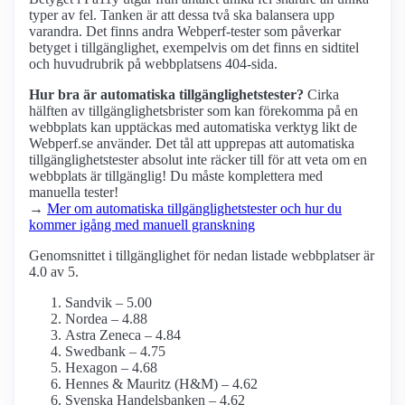
typer av fel. Tanken är att dessa två ska balansera upp
varandra. Det finns andra Webperf-tester som påverkar
betyget i tillgänglighet, exempelvis om det finns en sidtitel
och huvudrubrik på webbplatsens 404-sida.
Hur bra är automatiska tillgänglighets­tester?
Cirka
hälften av tillgänglighets­brister som kan förekomma på en
webbplats kan upptäckas med automatiska verktyg likt de
Webperf.se använder. Det tål att upprepas att automatiska
tillgänglighets­tester absolut inte räcker till för att veta om en
webbplats är tillgänglig! Du måste komplettera med
manuella tester!
→
Mer om automatiska tillgänglighets­tester och hur du
kommer igång med manuell granskning
Genomsnittet i tillgänglighet för nedan listade webbplatser är
4.0 av 5.
Sandvik – 5.00
Nordea – 4.88
Astra Zeneca – 4.84
Swedbank – 4.75
Hexagon – 4.68
Hennes & Mauritz (H&M) – 4.62
Svenska Handelsbanken – 4.62