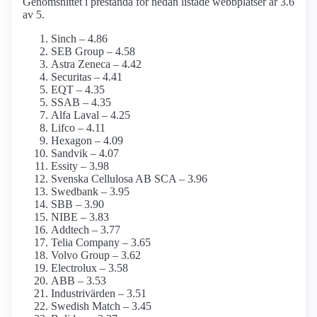
Genomsnittet i prestanda för nedan listade webbplatser är 3.6
av 5.
Sinch – 4.86
SEB Group – 4.58
Astra Zeneca – 4.42
Securitas – 4.41
EQT – 4.35
SSAB – 4.35
Alfa Laval – 4.25
Lifco – 4.11
Hexagon – 4.09
Sandvik – 4.07
Essity – 3.98
Svenska Cellulosa AB SCA – 3.96
Swedbank – 3.95
SBB – 3.90
NIBE – 3.83
Addtech – 3.77
Telia Company – 3.65
Volvo Group – 3.62
Electrolux – 3.58
ABB – 3.53
Industrivärden – 3.51
Swedish Match – 3.45