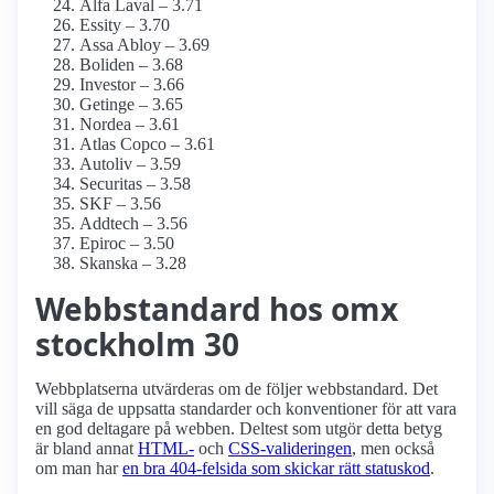
Alfa Laval – 3.71
Essity – 3.70
Assa Abloy – 3.69
Boliden – 3.68
Investor – 3.66
Getinge – 3.65
Nordea – 3.61
Atlas Copco – 3.61
Autoliv – 3.59
Securitas – 3.58
SKF – 3.56
Addtech – 3.56
Epiroc – 3.50
Skanska – 3.28
Webbstandard hos omx
stockholm 30
Webbplatserna utvärderas om de följer webbstandard. Det
vill säga de uppsatta standarder och konventioner för att vara
en god deltagare på webben. Deltest som utgör detta betyg
är bland annat
HTML-
och
CSS-valideringen
, men också
om man har
en bra 404-felsida som skickar rätt statuskod
.