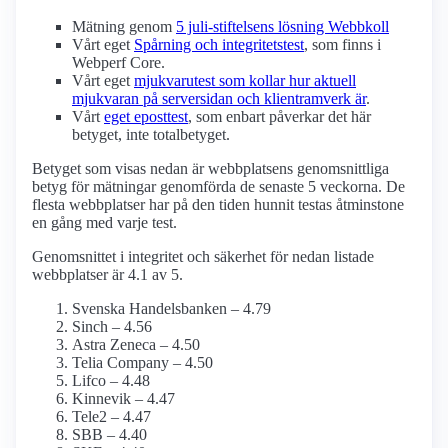
Mätning genom
5 juli-stiftelsens lösning Webbkoll
Vårt eget
Spårning och integritetstest
, som finns i
Webperf Core.
Vårt eget
mjukvarutest som kollar hur aktuell
mjukvaran på serversidan och klient­ramverk är
.
Vårt
eget eposttest
, som enbart påverkar det här
betyget, inte totalbetyget.
Betyget som visas nedan är webbplatsens genomsnittliga
betyg för mätningar genomförda de senaste 5 veckorna. De
flesta webbplatser har på den tiden hunnit testas åtminstone
en gång med varje test.
Genomsnittet i integritet och säkerhet för nedan listade
webbplatser är 4.1 av 5.
Svenska Handelsbanken – 4.79
Sinch – 4.56
Astra Zeneca – 4.50
Telia Company – 4.50
Lifco – 4.48
Kinnevik – 4.47
Tele2 – 4.47
SBB – 4.40