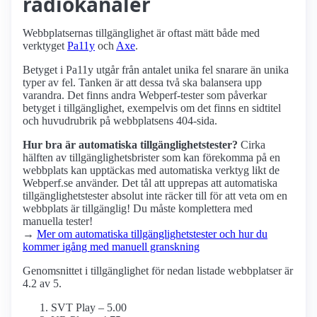
radiokanaler
Webbplatsernas tillgänglighet är oftast mätt både med
verktyget
Pa11y
och
Axe
.
Betyget i Pa11y utgår från antalet unika fel snarare än unika
typer av fel. Tanken är att dessa två ska balansera upp
varandra. Det finns andra Webperf-tester som påverkar
betyget i tillgänglighet, exempelvis om det finns en sidtitel
och huvudrubrik på webbplatsens 404-sida.
Hur bra är automatiska tillgänglighets­tester?
Cirka
hälften av tillgänglighets­brister som kan förekomma på en
webbplats kan upptäckas med automatiska verktyg likt de
Webperf.se använder. Det tål att upprepas att automatiska
tillgänglighets­tester absolut inte räcker till för att veta om en
webbplats är tillgänglig! Du måste komplettera med
manuella tester!
→
Mer om automatiska tillgänglighets­tester och hur du
kommer igång med manuell granskning
Genomsnittet i tillgänglighet för nedan listade webbplatser är
4.2 av 5.
SVT Play – 5.00