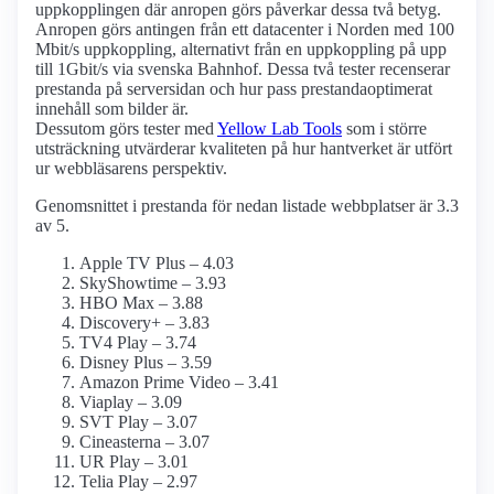
uppkopplingen där anropen görs påverkar dessa två betyg.
Anropen görs antingen från ett datacenter i Norden med 100
Mbit/s uppkoppling, alternativt från en uppkoppling på upp
till 1Gbit/s via svenska Bahnhof. Dessa två tester recenserar
prestanda på serversidan och hur pass prestanda­optimerat
innehåll som bilder är.
Dessutom görs tester med
Yellow Lab Tools
som i större
utsträckning utvärderar kvaliteten på hur hantverket är utfört
ur webbläsarens perspektiv.
Genomsnittet i prestanda för nedan listade webbplatser är 3.3
av 5.
Apple TV Plus – 4.03
SkyShowtime – 3.93
HBO Max – 3.88
Discovery+ – 3.83
TV4 Play – 3.74
Disney Plus – 3.59
Amazon Prime Video – 3.41
Viaplay – 3.09
SVT Play – 3.07
Cineasterna – 3.07
UR Play – 3.01
Telia Play – 2.97