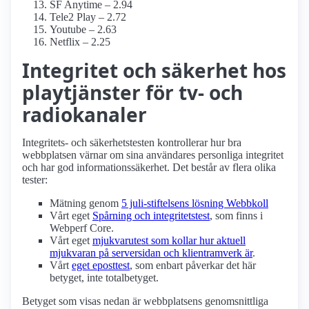
SF Anytime – 2.94
Tele2 Play – 2.72
Youtube – 2.63
Netflix – 2.25
Integritet och säkerhet hos
playtjänster för tv- och
radiokanaler
Integritets- och säkerhetstesten kontrollerar hur bra
webbplatsen värnar om sina användares personliga integritet
och har god informations­säkerhet. Det består av flera olika
tester:
Mätning genom
5 juli-stiftelsens lösning Webbkoll
Vårt eget
Spårning och integritetstest
, som finns i
Webperf Core.
Vårt eget
mjukvarutest som kollar hur aktuell
mjukvaran på serversidan och klient­ramverk är
.
Vårt
eget eposttest
, som enbart påverkar det här
betyget, inte totalbetyget.
Betyget som visas nedan är webbplatsens genomsnittliga