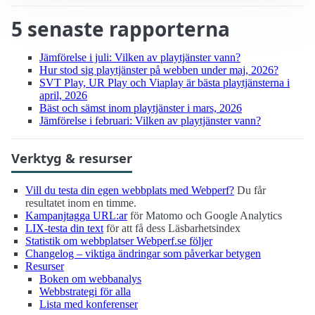
5 senaste rapporterna
Jämförelse i juli: Vilken av playtjänster vann?
Hur stod sig playtjänster på webben under maj, 2026?
SVT Play, UR Play och Viaplay är bästa playtjänsterna i
april, 2026
Bäst och sämst inom playtjänster i mars, 2026
Jämförelse i februari: Vilken av playtjänster vann?
Verktyg & resurser
Vill du testa din egen webbplats med Webperf?
Du får
resultatet inom en timme.
Kampanjtagga URL:ar
för Matomo och Google Analytics
LIX-testa din text
för att få dess Läsbarhetsindex
Statistik om webbplatser Webperf.se följer
Changelog – viktiga ändringar som påverkar betygen
Resurser
Boken om webbanalys
Webbstrategi för alla
Lista med konferenser