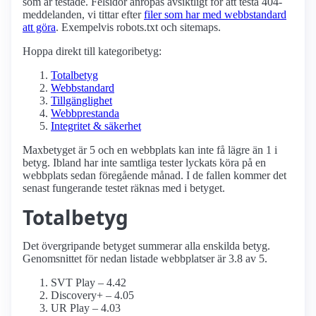
som är testade. Felsidor anropas avsiktligt för att testa 404-
meddelanden, vi tittar efter
filer som har med webbstandard
att göra
. Exempelvis robots.txt och sitemaps.
Hoppa direkt till kategoribetyg:
Totalbetyg
Webbstandard
Tillgänglighet
Webbprestanda
Integritet & säkerhet
Maxbetyget är 5 och en webbplats kan inte få lägre än 1 i
betyg. Ibland har inte samtliga tester lyckats köra på en
webbplats sedan föregående månad. I de fallen kommer det
senast fungerande testet räknas med i betyget.
Totalbetyg
Det övergripande betyget summerar alla enskilda betyg.
Genomsnittet för nedan listade webbplatser är 3.8 av 5.
SVT Play – 4.42
Discovery+ – 4.05
UR Play – 4.03