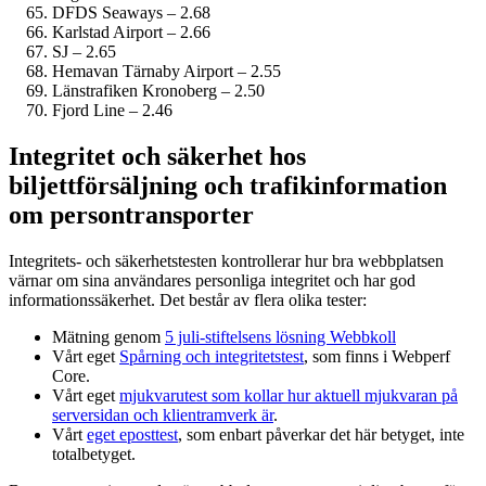
DFDS Seaways – 2.68
Karlstad Airport – 2.66
SJ – 2.65
Hemavan Tärnaby Airport – 2.55
Länstrafiken Kronoberg – 2.50
Fjord Line – 2.46
Integritet och säkerhet hos
biljettförsäljning och trafikinformation
om persontransporter
Integritets- och säkerhetstesten kontrollerar hur bra webbplatsen
värnar om sina användares personliga integritet och har god
informations­säkerhet. Det består av flera olika tester:
Mätning genom
5 juli-stiftelsens lösning Webbkoll
Vårt eget
Spårning och integritetstest
, som finns i Webperf
Core.
Vårt eget
mjukvarutest som kollar hur aktuell mjukvaran på
serversidan och klient­ramverk är
.
Vårt
eget eposttest
, som enbart påverkar det här betyget, inte
totalbetyget.