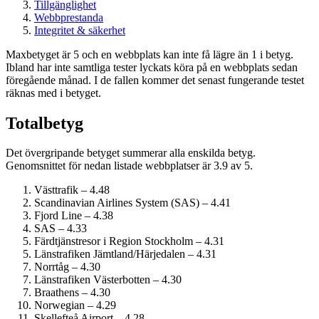
Tillgänglighet
Webbprestanda
Integritet & säkerhet
Maxbetyget är 5 och en webbplats kan inte få lägre än 1 i betyg.
Ibland har inte samtliga tester lyckats köra på en webbplats sedan
föregående månad. I de fallen kommer det senast fungerande testet
räknas med i betyget.
Totalbetyg
Det övergripande betyget summerar alla enskilda betyg.
Genomsnittet för nedan listade webbplatser är 3.9 av 5.
Västtrafik – 4.48
Scandinavian Airlines System (SAS) – 4.41
Fjord Line – 4.38
SAS – 4.33
Färdtjänstresor i Region Stockholm – 4.31
Länstrafiken Jämtland/Härjedalen – 4.31
Norrtåg – 4.30
Länstrafiken Västerbotten – 4.30
Braathens – 4.30
Norwegian – 4.29
Skellefteå Airport – 4.28