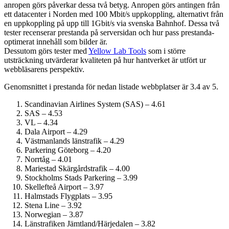
anropen görs påverkar dessa två betyg. Anropen görs antingen från
ett datacenter i Norden med 100 Mbit/s uppkoppling, alternativt från
en uppkoppling på upp till 1Gbit/s via svenska Bahnhof. Dessa två
tester recenserar prestanda på serversidan och hur pass prestanda­
optimerat innehåll som bilder är.
Dessutom görs tester med
Yellow Lab Tools
som i större
utsträckning utvärderar kvaliteten på hur hantverket är utfört ur
webbläsarens perspektiv.
Genomsnittet i prestanda för nedan listade webbplatser är 3.4 av 5.
Scandinavian Airlines System (SAS) – 4.61
SAS – 4.53
VL – 4.34
Dala Airport – 4.29
Västmanlands länstrafik – 4.29
Parkering Göteborg – 4.20
Norrtåg – 4.01
Mariestad Skärgårdstrafik – 4.00
Stockholms Stads Parkering – 3.99
Skellefteå Airport – 3.97
Halmstads Flygplats – 3.95
Stena Line – 3.92
Norwegian – 3.87
Länstrafiken Jämtland/Härjedalen – 3.82