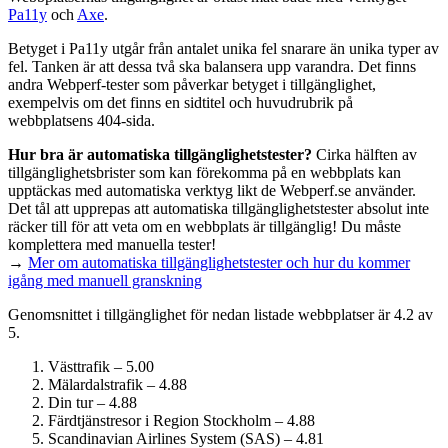
Pa11y
och
Axe
.
Betyget i Pa11y utgår från antalet unika fel snarare än unika typer av
fel. Tanken är att dessa två ska balansera upp varandra. Det finns
andra Webperf-tester som påverkar betyget i tillgänglighet,
exempelvis om det finns en sidtitel och huvudrubrik på
webbplatsens 404-sida.
Hur bra är automatiska tillgänglighets­tester?
Cirka hälften av
tillgänglighets­brister som kan förekomma på en webbplats kan
upptäckas med automatiska verktyg likt de Webperf.se använder.
Det tål att upprepas att automatiska tillgänglighets­tester absolut inte
räcker till för att veta om en webbplats är tillgänglig! Du måste
komplettera med manuella tester!
→
Mer om automatiska tillgänglighets­tester och hur du kommer
igång med manuell granskning
Genomsnittet i tillgänglighet för nedan listade webbplatser är 4.2 av
5.
Västtrafik – 5.00
Mälardalstrafik – 4.88
Din tur – 4.88
Färdtjänstresor i Region Stockholm – 4.88
Scandinavian Airlines System (SAS) – 4.81