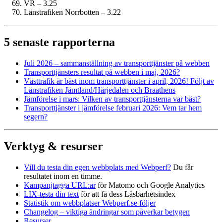
VR – 3.25
Länstrafiken Norrbotten – 3.22
5 senaste rapporterna
Juli 2026 – sammanställning av transport­tjänster på webben
Transport­tjänsters resultat på webben i maj, 2026?
Västtrafik är bäst inom transport­tjänster i april, 2026! Följt av
Länstrafiken Jämtland/Härjedalen och Braathens
Jämförelse i mars: Vilken av transport­tjänsterna var bäst?
Transport­tjänster i jämförelse februari 2026: Vem tar hem
segern?
Verktyg & resurser
Vill du testa din egen webbplats med Webperf?
Du får
resultatet inom en timme.
Kampanjtagga URL:ar
för Matomo och Google Analytics
LIX-testa din text
för att få dess Läsbarhetsindex
Statistik om webbplatser Webperf.se följer
Changelog – viktiga ändringar som påverkar betygen
Resurser