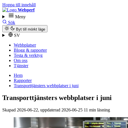
Hoppa till innehåll
Webperf
Meny
Sök
Byt till mörkt läge
SV
Webbplatser
Blogg & rapporter
Testa & verktyg
Om oss
Tjänster
Hem
Rapporter
Transport­tjänsters webbplatser i juni
Transport­tjänsters webbplatser i juni
Skapad
2026-06-22
, uppdaterad
2026-06-25
11 min läsning