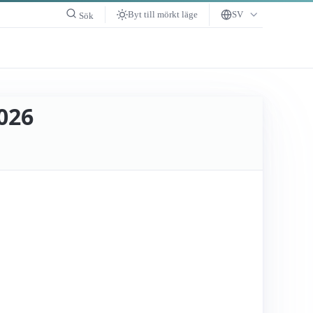
Byt till mörkt läge
SV
Sök
026