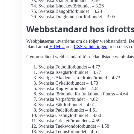
Svenska Klätterförbundet – 3.39
Svenska Ishockeyförbundet – 3.26
Svenska Bangolfförbundet – 3.23
Svenska Draghundsportförbundet – 3.05
Webbstandard hos idrott
Webbplatserna utvärderas om de följer webbstandard. Det 
bland annat
HTML-
och
CSS-valideringen
, men också 
Genomsnittet i webbstandard för nedan listade webbplatse
Svenska Fotbollförbundet – 4.77
Svenska Isseglarförbundet – 4.77
Sveriges Akademiska Idrottsförbund – 4.73
Svenska Cykelförbundet – 4.73
Svenska Rugbyförbundet – 4.65
Svenska förbundet för funktionell fitness – 4.64
Svenska Varpaförbundet – 4.62
Svenska Fäktförbundet – 4.61
Svenska Padelförbundet – 4.61
Svenska Castingförbundet – 4.60
Svenska Cricketförbundet – 4.59
Svenska Taekwondoförbundet – 4.58
Svenska Tennisförbundet – 4.51