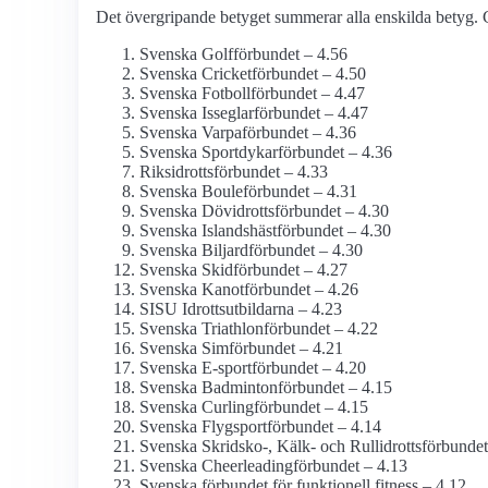
Det övergripande betyget summerar alla enskilda betyg. G
Svenska Golfförbundet – 4.56
Svenska Cricketförbundet – 4.50
Svenska Fotbollförbundet – 4.47
Svenska Isseglarförbundet – 4.47
Svenska Varpaförbundet – 4.36
Svenska Sportdykarförbundet – 4.36
Riksidrottsförbundet – 4.33
Svenska Bouleförbundet – 4.31
Svenska Dövidrottsförbundet – 4.30
Svenska Islandshästförbundet – 4.30
Svenska Biljardförbundet – 4.30
Svenska Skidförbundet – 4.27
Svenska Kanotförbundet – 4.26
SISU Idrottsutbildarna – 4.23
Svenska Triathlonförbundet – 4.22
Svenska Simförbundet – 4.21
Svenska E-sportförbundet – 4.20
Svenska Badmintonförbundet – 4.15
Svenska Curlingförbundet – 4.15
Svenska Flygsportförbundet – 4.14
Svenska Skridsko-, Kälk- och Rullidrottsförbundet
Svenska Cheerleadingförbundet – 4.13
Svenska förbundet för funktionell fitness – 4.12