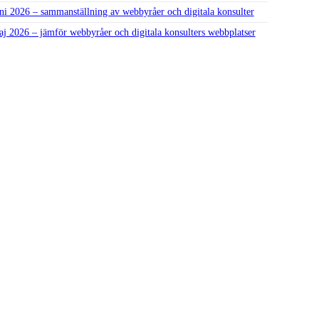
ni 2026 – sammanställning av webbyråer och digitala konsulter
j 2026 – jämför webbyråer och digitala konsulters webbplatser