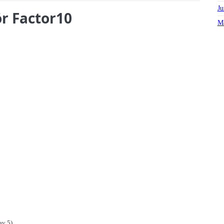
Ju
ör Factor10
Ma
av 5)