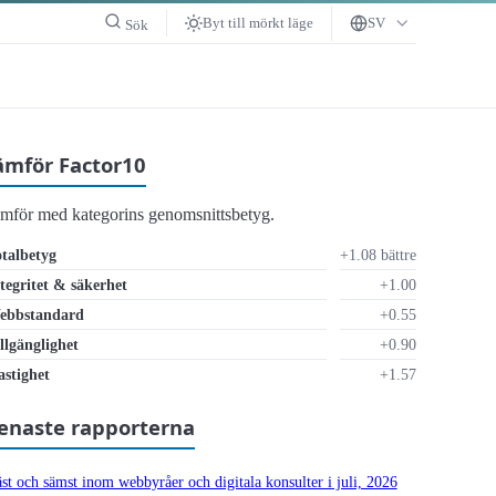
Byt till mörkt läge
SV
Sök
ämför Factor10
ämför med kategorins genomsnittsbetyg.
talbetyg
+1.08 bättre
tegritet & säkerhet
+1.00
ebbstandard
+0.55
llgänglighet
+0.90
stighet
+1.57
enaste rapporterna
st och sämst inom webbyråer och digitala konsulter i juli, 2026