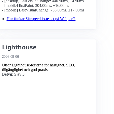
- [desktop] LastVisualChange: 446.50ms, ±4.50ms
- [mobile] firstPaint: 304.00ms, ±16.00ms
- [mobile] LastVisualChange: 756.00ms, ±17.00ms
Hur funkar Sitespeed.io-testet på Webperf?
Lighthouse
2026-08-06
Utför Lighthouse-testerna för hastighet, SEO,
tillgänglighet och god praxis.
Betyg: 5 av 5