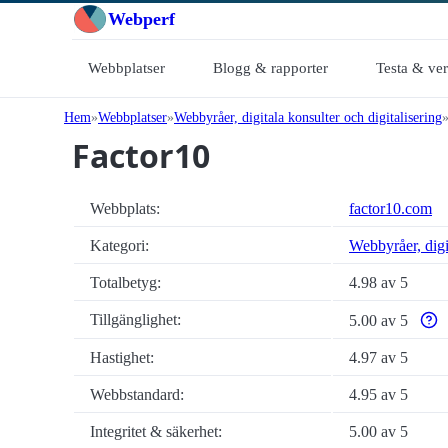
Webperf
Webbplatser
Blogg & rapporter
Testa & ve
Hem
Webbplatser
Webbyråer, digitala konsulter och digitalisering
Factor10
Webbplats:
factor10.com
Kategori:
Webbyråer, digit
Totalbetyg:
4.98 av 5
Tillgänglighet:
5.00 av 5
Varf
Hastighet:
4.97 av 5
Webbstandard:
4.95 av 5
Integritet & säkerhet:
5.00 av 5