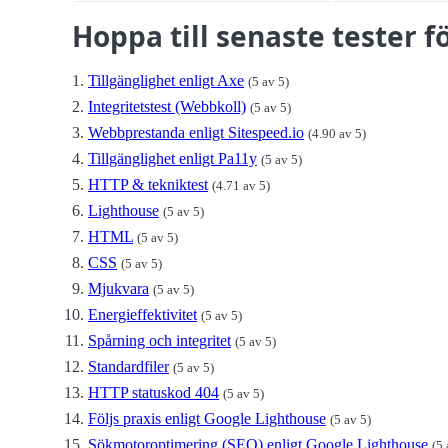
Hoppa till senaste tester f
Tillgänglighet enligt Axe
(5 av 5)
Integritetstest (Webbkoll)
(5 av 5)
Webbprestanda enligt Sitespeed.io
(4.90 av 5)
Tillgänglighet enligt Pa11y
(5 av 5)
HTTP & tekniktest
(4.71 av 5)
Lighthouse
(5 av 5)
HTML
(5 av 5)
CSS
(5 av 5)
Mjukvara
(5 av 5)
Energieffektivitet
(5 av 5)
Spårning och integritet
(5 av 5)
Standardfiler
(5 av 5)
HTTP statuskod 404
(5 av 5)
Följs praxis enligt Google Lighthouse
(5 av 5)
Sökmotoroptimering (SEO) enligt Google Lighthouse
(5 