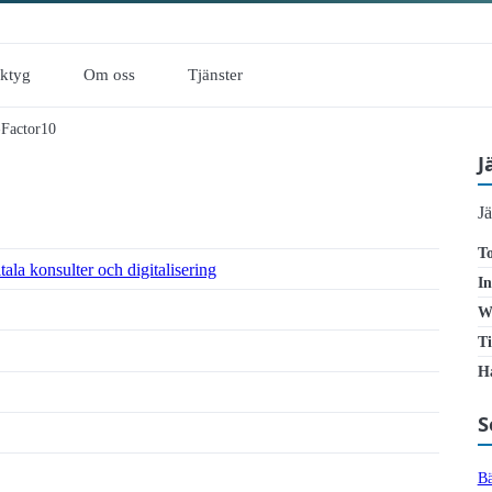
rktyg
Om oss
Tjänster
Factor10
J
J
To
ala konsulter och digitalisering
In
W
Ti
ör enbart automatiska tillgänglighetstester är otillräckligt
Ha
S
Bä