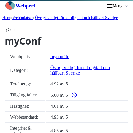
Webperf
Meny
Hem
Webbplatser
Övrigt viktigt för ett digitalt och hållbart Sverige
myConf
myConf
Webbplats:
myconf.io
Övrigt viktigt för ett digitalt och
Kategori:
hållbart Sverige
Totalbetyg:
4.92 av 5
Tillgänglighet:
5.00 av 5
Varför enbart automatiska tillgängl
Hastighet:
4.61 av 5
Webbstandard:
4.93 av 5
Integritet &
4.85 av 5