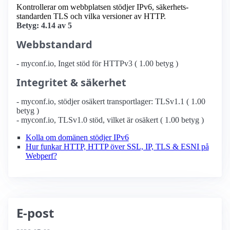
Kontrollerar om webbplatsen stödjer IPv6, säkerhets­
standarden TLS och vilka versioner av HTTP.
Betyg: 4.14 av 5
Webbstandard
- myconf.io, Inget stöd för HTTPv3 ( 1.00 betyg )
Integritet & säkerhet
- myconf.io, stödjer osäkert transportlager: TLSv1.1 ( 1.00
betyg )
- myconf.io, TLSv1.0 stöd, vilket är osäkert ( 1.00 betyg )
Kolla om domänen stödjer IPv6
Hur funkar HTTP, HTTP över SSL, IP, TLS & ESNI på
Webperf?
E-post