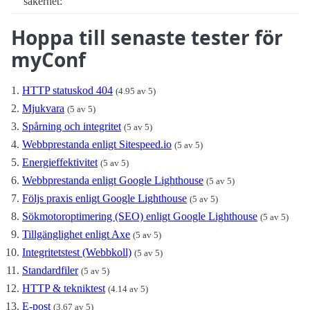
säkerhet:
Hoppa till senaste tester för
myConf
HTTP statuskod 404
(4.95 av 5)
Mjukvara
(5 av 5)
Spårning och integritet
(5 av 5)
Webbprestanda enligt Sitespeed.io
(5 av 5)
Energieffektivitet
(5 av 5)
Webbprestanda enligt Google Lighthouse
(5 av 5)
Följs praxis enligt Google Lighthouse
(5 av 5)
Sökmotoroptimering (SEO) enligt Google Lighthouse
(5 av 5)
Tillgänglighet enligt Axe
(5 av 5)
Integritetstest (Webbkoll)
(5 av 5)
Standardfiler
(5 av 5)
HTTP & tekniktest
(4.14 av 5)
E-post
(3.67 av 5)