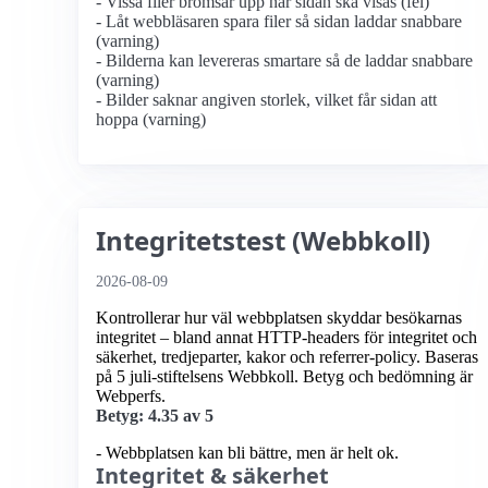
- Vissa filer bromsar upp när sidan ska visas (fel)
- Låt webbläsaren spara filer så sidan laddar snabbare
(varning)
- Bilderna kan levereras smartare så de laddar snabbare
(varning)
- Bilder saknar angiven storlek, vilket får sidan att
hoppa (varning)
Integritetstest (Webbkoll)
2026-08-09
Kontrollerar hur väl webbplatsen skyddar besökarnas
integritet – bland annat HTTP-headers för integritet och
säkerhet, tredjeparter, kakor och referrer-policy. Baseras
på 5 juli-stiftelsens Webbkoll. Betyg och bedömning är
Webperfs.
Betyg: 4.35 av 5
- Webbplatsen kan bli bättre, men är helt ok.
Integritet & säkerhet