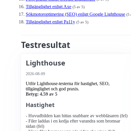
Tillgänglighet enligt Axe
(5 av 5)
Sökmotoroptimering (SEO) enligt Google Lighthouse
(5 
Tillgänglighet enligt Pa11y
(5 av 5)
Testresultat
Lighthouse
2026-08-09
Utför Lighthouse-testerna för hastighet, SEO,
tillgänglighet och god praxis.
Betyg: 4.59 av 5
Hastighet
- Huvudbilden kan hittas snabbare av webbläsaren (fel)
- Filer laddas i en kedja efter varandra som bromsar
sidan (fel)