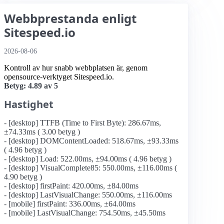
Webbprestanda enligt
Sitespeed.io
2026-08-06
Kontroll av hur snabb webbplatsen är, genom
opensource-verktyget Sitespeed.io.
Betyg: 4.89 av 5
Hastighet
- [desktop] TTFB (Time to First Byte): 286.67ms,
±74.33ms ( 3.00 betyg )
- [desktop] DOMContentLoaded: 518.67ms, ±93.33ms
( 4.96 betyg )
- [desktop] Load: 522.00ms, ±94.00ms ( 4.96 betyg )
- [desktop] VisualComplete85: 550.00ms, ±116.00ms (
4.90 betyg )
- [desktop] firstPaint: 420.00ms, ±84.00ms
- [desktop] LastVisualChange: 550.00ms, ±116.00ms
- [mobile] firstPaint: 336.00ms, ±64.00ms
- [mobile] LastVisualChange: 754.50ms, ±45.50ms