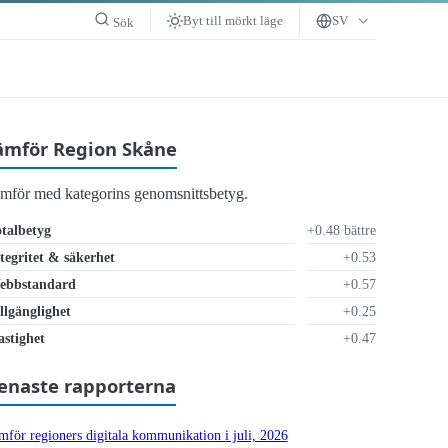
Byt till mörkt läge
SV
Sök
ämför Region Skåne
ämför med kategorins genomsnittsbetyg.
talbetyg
+0.48 bättre
tegritet & säkerhet
+0.53
ebbstandard
+0.57
llgänglighet
+0.25
r otillräckligt
stighet
+0.47
enaste rapporterna
mför regioners digitala kommunikation i juli, 2026