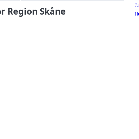
Ju
för Region Skåne
Hu