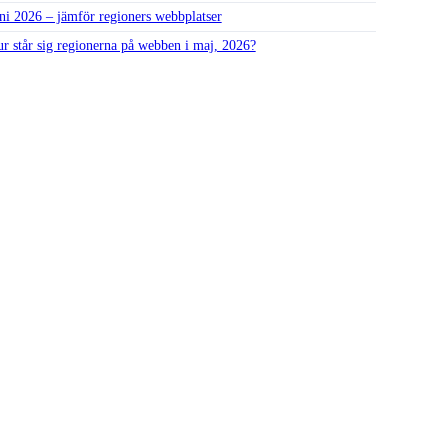
ni 2026 – jämför regioners webbplatser
r står sig regionerna på webben i maj, 2026?