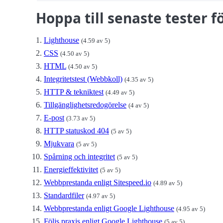
Hoppa till senaste tester 
Lighthouse
(4.59 av 5)
CSS
(4.50 av 5)
HTML
(4.50 av 5)
Integritetstest (Webbkoll)
(4.35 av 5)
HTTP & tekniktest
(4.49 av 5)
Tillgänglighetsredogörelse
(4 av 5)
E-post
(3.73 av 5)
HTTP statuskod 404
(5 av 5)
Mjukvara
(5 av 5)
Spårning och integritet
(5 av 5)
Energieffektivitet
(5 av 5)
Webbprestanda enligt Sitespeed.io
(4.89 av 5)
Standardfiler
(4.97 av 5)
Webbprestanda enligt Google Lighthouse
(4.95 av 5)
Följs praxis enligt Google Lighthouse
(5 av 5)