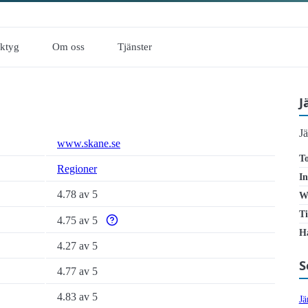
rktyg
Om oss
Tjänster
J
J
www.skane.se
To
Regioner
In
4.78 av 5
W
Ti
4.75 av 5
Varför enbart automatiska tillgänglighetstester ä
Ha
4.27 av 5
S
4.77 av 5
4.83 av 5
Jä