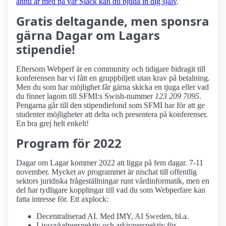
ännu är med på vår Slack kan du bjuda in dig själv
.
Gratis deltagande, men sponsra
gärna Dagar om Lagars
stipendie!
Eftersom Webperf är en community och tidigare bidragit till
konferensen har vi fått en gruppbiljett utan krav på betalning.
Men du som har möjlighet får gärna skicka en tjuga eller vad
du finner lagom till SFMI:s Swish-nummer
123 209 7095
.
Pengarna går till den stipendiefond som SFMI har för att ge
studenter möjligheter att delta och presentera på konferenser.
En bra grej helt enkelt!
Program för 2022
Dagar om Lagar kommer 2022 att ligga på fem dagar. 7-11
november. Mycket av programmet är nischat till offentlig
sektors juridiska frågeställningar runt vårdinformatik, men en
del har tydligare kopplingar till vad du som Webperfare kan
fatta intresse för. Ett axplock:
Decentraliserad AI. Med IMY, AI Sweden, bl.a.
Livscykelperspektiv och arkivperspektiv för