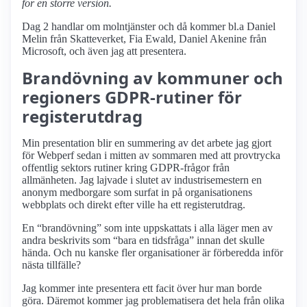
för en större version.
Dag 2 handlar om molntjänster och då kommer bl.a Daniel
Melin från Skatteverket, Fia Ewald, Daniel Akenine från
Microsoft, och även jag att presentera.
Brandövning av kommuner och
regioners GDPR-rutiner för
registerutdrag
Min presentation blir en summering av det arbete jag gjort
för Webperf sedan i mitten av sommaren med att provtrycka
offentlig sektors rutiner kring GDPR-frågor från
allmänheten. Jag lajvade i slutet av industrisemestern en
anonym medborgare som surfat in på organisationens
webbplats och direkt efter ville ha ett registerutdrag.
En “brandövning” som inte uppskattats i alla läger men av
andra beskrivits som “bara en tidsfråga” innan det skulle
hända. Och nu kanske fler organisationer är förberedda inför
nästa tillfälle?
Jag kommer inte presentera ett facit över hur man borde
göra. Däremot kommer jag problematisera det hela från olika