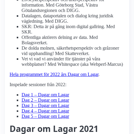
information. Med Göteborg Stad, Västra
Götalandsregionen och DIGG.
Datalagen, dataportalen och dialog kring juridisk
vägledning. Med DIGG.
SKR: Detta är på gång inom digital gallring. Med
SKR.
Offentliga aktörers delning av data. Med
Bolagsverket.
De dolda molnen, säkerhetsperspektiv och gråzoner
vid upphandling! Med Skatteverket.
Vet vi vad vi använder för tjänster på våra
webbplatser? Med Whitespace (aka Webperf-Marcus)
Hela programmet för 2022 års Dagar om Lagar
.
Inspelade sessioner från 2022:
Dag 1 – Dagar om Lagar
Dag 2 – Dagar om Lagar
Dag 3 – Dagar om Lagar
Dag 4 – Dagar om Lagar
Dag 5 – Dagar om Lagar
Dagar om Lagar 2021